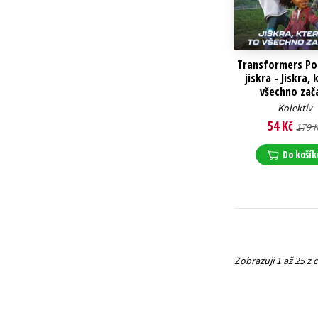
Transformers P
jiskra - Jiskra,
všechno zač
Kolektiv
54 Kč
179 
Do košík
Zobrazuji 1 až 25 z