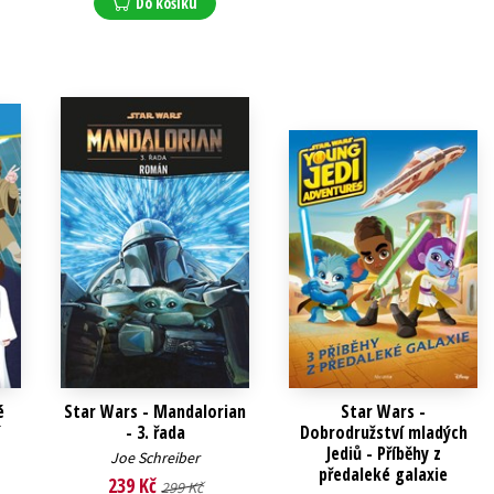
Do košíku
é
Star Wars - Mandalorian
Star Wars -
- 3. řada
Dobrodružství mladých
Jediů - Příběhy z
Joe Schreiber
předaleké galaxie
239 Kč
299 Kč