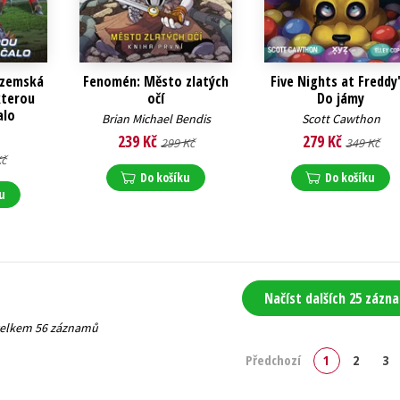
ozemská
Fenomén: Město zlatých
Five Nights at Freddy'
 kterou
očí
Do jámy
alo
Brian Michael Bendis
Scott Cawthon
239 Kč
279 Kč
299 Kč
349 Kč
Kč
Do košíku
Do košíku
u
Načíst dalších 25 zázn
 celkem 56 záznamů
Předchozí
1
2
3