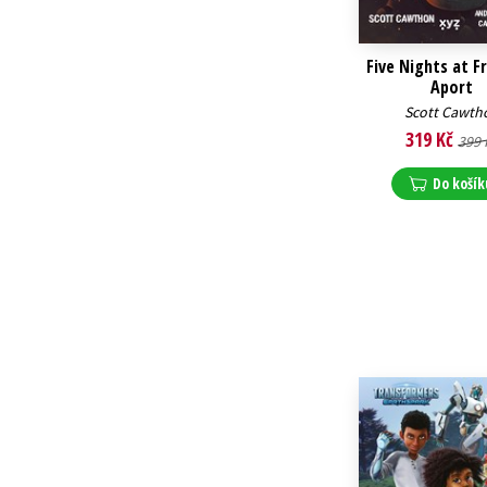
Five Nights at F
Aport
Scott Cawth
319 Kč
399 
Do košík