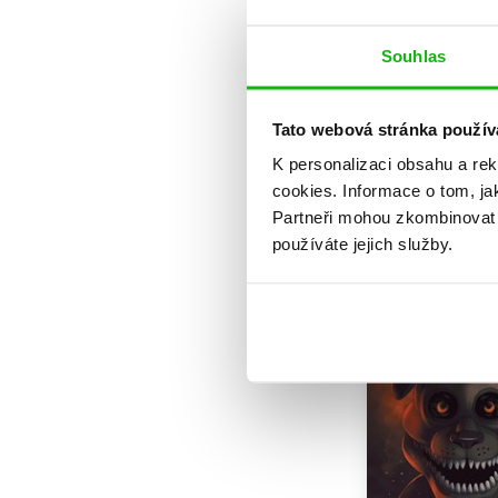
5minutové Sta
příběhy
Souhlas
Kolektiv
319 Kč
399 
Tato webová stránka použív
Do košík
K personalizaci obsahu a re
cookies.
Informace o tom, ja
Partneři mohou zkombinovat t
používáte jejich služby.