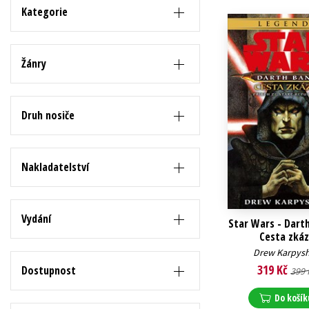
Auto - moto
Kategorie
Jazyky
Beletrie pro děti
Kalendáře
Beletrie pro dospělé
Žánry
Kariéra a osobní rozvoj
Byznys a ekonomie
Komiks
Druh nosiče
V
Nakladatelství
Vydání
Star Wars - Darth
Cesta zkáz
Drew Karpys
319 Kč
Dostupnost
399 
Do košík