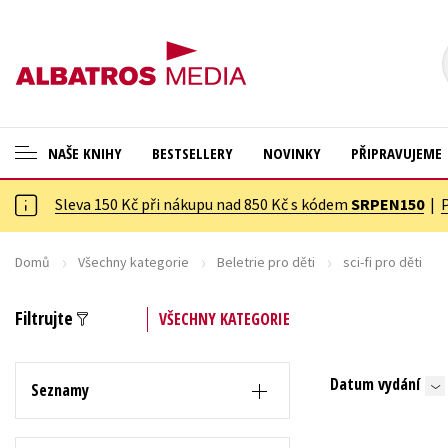
NAŠE KNIHY
BESTSELLERY
NOVINKY
PŘIPRAVUJEME
Sleva 150 Kč při nákupu nad 850 Kč s kódem
SRPEN150
|
ANGLICKÉ KNIHY -20 %
Cestování
NOVÝ VÝPRODEJ -70 %
Dárkové publikace
Domů
Všechny kategorie
Beletrie pro děti
sci-fi pro děti
KNIHY S DÁRKEM
Dárkové zboží
Filtrujte
VŠECHNY KATEGORIE
ASTERIX S DÁRKEM
Digitální fotografie
🎁DÁRKOVÉ PUBLIKACE
Esoterika a duchovní svět
Datum vydání
Seznamy
✉️ DÁRKOVÉ POUKAZY
Historie a military
Hobby