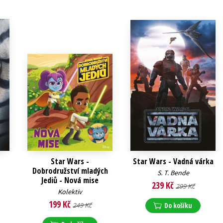
Star Wars -
Star Wars - Vadná várka
Dobrodružství mladých
S. T. Bende
Jediů - Nová mise
239 Kč
299 Kč
Kolektiv
199 Kč
249 Kč
Do košíku