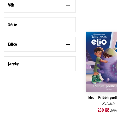
Věk
Série
Edice
Jazyky
Elio - Příběh pod
Kolektiv
239 Kč
299 