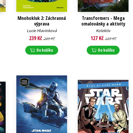
Mnohokluk 2: Záchranná
Transformers - Mega
výprava
omalovánky a aktivity
Lucie Hlavinková
Kolektiv
239 Kč
127 Kč
299 Kč
159 Kč
Do košíku
Do košíku