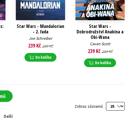
s:
Star Wars - Mandalorian
Star Wars -
- 2. řada
Dobrodružství Anakina a
Obi-Wana
Joe Schreiber
Cavan Scott
239 Kč
299 Kč
239 Kč
299 Kč
Do košíku
Do košíku
amů
Zobraz záznamů
Další