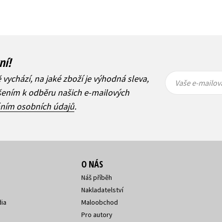
ní!
Vaše e-
Vaše e-
ě vychází, na jaké zboží je výhodná sleva,
mailová
mailová
Vaše e-mailov
adresa
adresa
ášením k odběru našich e-mailových
áním osobních údajů
.
O NÁS
Náš příběh
Nakladatelství
ia
Maloobchod
Pro autory