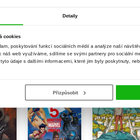
r Wars
Winter - Měsíční kroniky
Star Wars - Darth
Plagueis
Marissa Meyerová
Detaily
James Luceno
559 Kč
699 Kč
279 Kč
Kč
349 Kč
Do košíku
á cookies
u
Do košíku
klam, poskytování funkcí sociálních médií a analýze naší návšt
k náš web využíváme, sdílíme se svými partnery pro sociální méd
yto údaje s dalšími informacemi, které jim byly poskytnuty, neb
Přizpůsobit