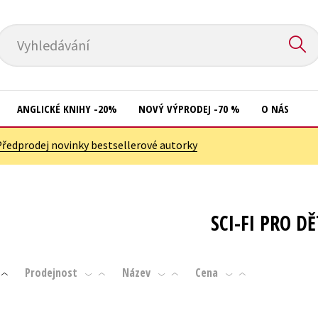
Vyhledávání
ANGLICKÉ KNIHY -20%
NOVÝ VÝPRODEJ -70 %
O NÁS
Předprodej novinky bestsellerové autorky
Přírodní vědy
Křížovky
Společnost, politika
Kuchařky
Technika a věda
New Adult
SCI-FI PRO DĚ
Učebnice
Ostatní
Umění a kultura
Počítače
Prodejnost
Název
Cena
Výchova a pedagogika
Poezie
Young adult