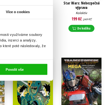
Star Wars -
Star Wars: Nebezpečná
Dobrodružství Hana a
výprava
Chewieho
Více o cookies
Kolektiv
Kolektiv
199 Kč
249 Kč
239 Kč
299 Kč
Do košíku
Do košíku
ěvnosti využíváme soubory
ia, inzerci a analýzy.
o které poté následovaly, že
Povolit vše