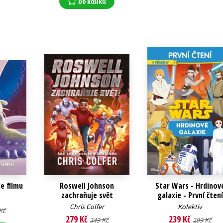
Do košíku
le filmu
Roswell Johnson
Star Wars - Hrdinov
zachraňuje svět
galaxie - První čtení
Chris Colfer
Kolektiv
Kč
279 Kč
239 Kč
349 Kč
299 Kč