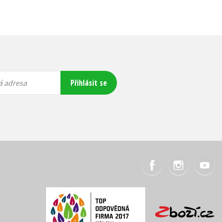
Přihlásit se
á adresa