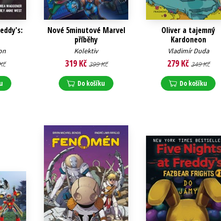
reddy's:
Nové 5minutové Marvel
Oliver a tajemný
příběhy
Kardoneon
on
Kolektiv
Vladimír Duda
319 Kč
279 Kč
Kč
399 Kč
349 Kč
u
Do košíku
Do košíku