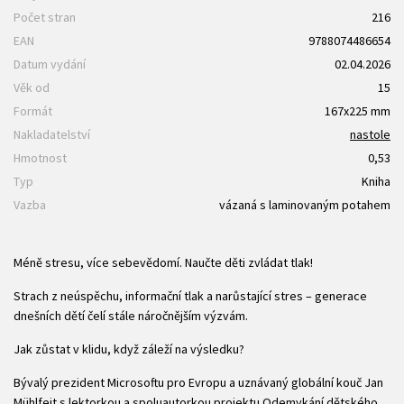
Počet stran
216
EAN
9788074486654
Datum vydání
02.04.2026
Věk od
15
Formát
167x225 mm
Nakladatelství
nastole
Hmotnost
0,53
Typ
Kniha
Vazba
vázaná s laminovaným potahem
Méně stresu, více sebevědomí. Naučte děti zvládat tlak!
Strach z neúspěchu, informační tlak a narůstající stres – generace
dnešních dětí čelí stále náročnějším výzvám.
Jak zůstat v klidu, když záleží na výsledku?
Bývalý prezident Microsoftu pro Evropu a uznávaný globální kouč Jan
Mühlfeit s lektorkou a spoluautorkou projektu Odemykání dětského