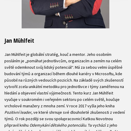
Jan Mühlfeit
Jan Mühlfeit je globální stratég, kouč a mentor. Jeho osobním
posláním je „pomáhat jednotlivcům, organizacím a zemím na celém
světě odemknout svůj lidský potenciál“. Má za sebou velmi úspěšné
budování týmů a organizací během dlouhé kariéry v Microsoftu, kde
působil na různých vedoucích pozicích. Na základě svých zkušeností
vytvořil zcela unikátní metodiku pro jednotlivce i týmy zaměřenou na
hledání a objevení vlastní výjimečnosti. Tento kurz Jan Mühlfeit
vyučuje v soukromém i veřejném sektoru po celém světě, koučuje
vrcholové manažery z mnoha zemí. V roce 2017 vyšla jeho kniha
Pozitivní leader
, ve které shrnuje své dlouholeté zkušenosti z vedení
týmů. O rok později se svou spolupracovnicí Katkou Novotnou
připravil knihu
Odemykání dětského potenciálu
. Ta vychází z jeho