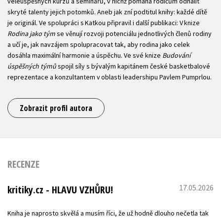
veleúspěšných kurzů a seminářů, v nichž pomáhá rodičům odhalit
skryté talenty jejich potomků. Aneb jak zní podtitul knihy: každé dítě
je originál. Ve spolupráci s Katkou připravil i další publikaci: V knize
Rodina jako tým
se věnují rozvoji potenciálu jednotlivých členů rodiny
a učí je, jak navzájem spolupracovat tak, aby rodina jako celek
dosáhla maximální harmonie a úspěchu. Ve své knize
Budování
úspěšných týmů
spojil síly s bývalým kapitánem české basketbalové
reprezentace a konzultantem v oblasti leadershipu Pavlem Pumprlou.
Zobrazit profil autora
RECENZE
17.05.2026
kritiky.cz - HLAVU VZHŮRU!
Kniha je naprosto skvělá a musím říci, že už hodně dlouho nečetla tak