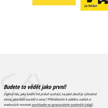
Do košík
399 Kč
499 Kč
399 Kč
4
Budete to vědět jako první!
Zajímá Vás, jaký knižní hit právě vychází, na jaké zboží je výhodná
sleva, jaká běží soutěž o ceny? Přihlášením k odběru našich e-
mailových novinek
souhlasíte se zpracováním osobních údajů
.