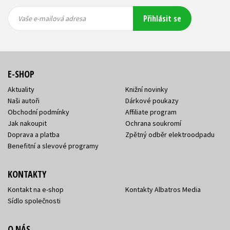
Vaše e-
Vaše e-
Přihlásit se
mailová
mailová
Vaše e-mailová adresa
adresa
adresa
E-SHOP
Aktuality
Knižní novinky
Naši autoři
Dárkové poukazy
Obchodní podmínky
Affiliate program
Jak nakoupit
Ochrana soukromí
Doprava a platba
Zpětný odběr elektroodpadu
Benefitní a slevové programy
KONTAKTY
Kontakt na e-shop
Kontakty Albatros Media
Sídlo společnosti
O NÁS