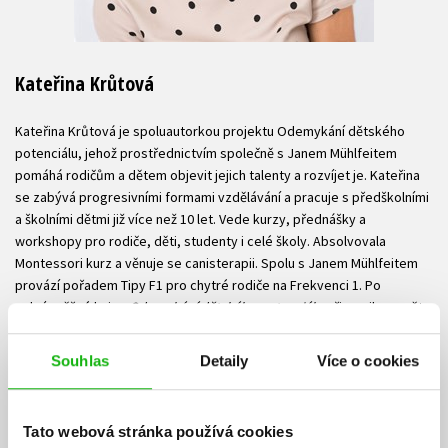
Kateřina Krůtová
Kateřina Krůtová je spoluautorkou projektu Odemykání dětského
potenciálu, jehož prostřednictvím společně s Janem Mühlfeitem
pomáhá rodičům a dětem objevit jejich talenty a rozvíjet je. Kateřina
se zabývá progresivními formami vzdělávání a pracuje s předškolními
a školními dětmi již více než 10 let. Vede kurzy, přednášky a
workshopy pro rodiče, děti, studenty i celé školy. Absolvovala
Montessori kurz a věnuje se canisterapii. Spolu s Janem Mühlfeitem
provází pořadem Tipy F1 pro chytré rodiče na Frekvenci 1. Po
veleúspěšné knize
Odemykání dětského potenciálu
připravila – opět
v tandemu s Janem Mühlfeitem – další užitečnou publikaci. V knize
Rodina jako tým
se věnují rozvoji potenciálu jednotlivých členů rodiny
Souhlas
Detaily
Více o cookies
a učí je, jak navzájem spolupracovat tak, aby rodina jako celek
dosáhla maximální harmonie a úspěchu.
Tato webová stránka používá cookies