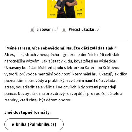
Young adult (SK)
Zahraniční literatura
Zdraví a životní styl
Všechny tituly
Listování
Přečíst ukázku
Méně stresu, více sebevědomí. Naučte děti zvládat tlak!
Stres, tlak, strach z neúspěchu – generace dnešních dětí čelí stále
náročnějším výzvám. Jak zůstat v klidu, když záleží na výsledku?
Uznávaný kouč Jan Mühlfeit spolu s lektorkou Kateřinou Krůtovou
vytvořili průvodce mentální odolností, který mění hru. Ukazují, jak díky
poznatkům neurovědy a praktickým cvičením naučit děti zvládat
stres, soustředit se a věřit si i ve chvílích, kdy ostatní propadají
panice. Nezbytná kniha pro zdravý rozvoj dětí i pro rodiče, učitele a
trenéry, kteří chtějí být dětem oporou.
Jiné dostupné formáty:
e-kniha (Palmknihy.cz)