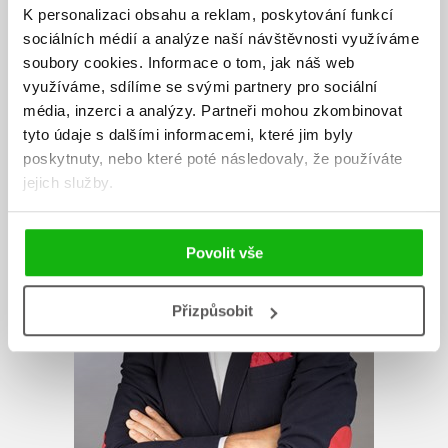
Zobrazit profil autora
K personalizaci obsahu a reklam, poskytování funkcí
sociálních médií a analýze naší návštěvnosti využíváme
soubory cookies.
Informace o tom, jak náš web
využíváme, sdílíme se svými partnery pro sociální
média, inzerci a analýzy.
Partneři mohou zkombinovat
tyto údaje s dalšími informacemi, které jim byly
poskytnuty, nebo které poté následovaly, že používáte
jejich služby.
Povolit vše
Přizpůsobit