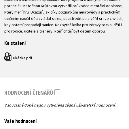
potenciálu Kateřinou Krůtovou vytvořili průvodce mentální odolností,
který mění hru. Ukazují, jak díky poznatkům neurovědy a praktickým
cvičením naučit děti zvládat stres, soustředit se a věřit si i ve chvílích,
kdy ostatní propadají panice. Nezbytná kniha pro zdravý rozvoj dětí i
pro rodiče, učitele a trenéry, kteří chtějí být dětem oporou.
Ke stažení
Ukázka.pdf
PDF
HODNOCENÍ ČTENÁŘŮ
V současné době nejsou vytvořena žádná uživatelská hodnocení.
Vaše hodnocení