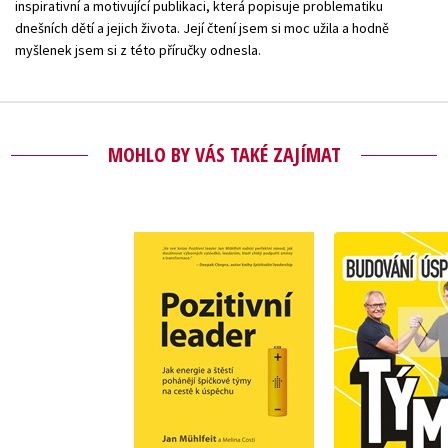
inspirativní a motivující publikaci, která popisuje problematiku
dnešních dětí a jejich života. Její čtení jsem si moc užila a hodně
myšlenek jsem si z této příručky odnesla.
MOHLO BY VÁS TAKÉ ZAJÍMAT
Budování ú
Pozitivní leader
tým
Jan Mühlfeit
,
Jan Müh
Pavel Pu
Do košíku