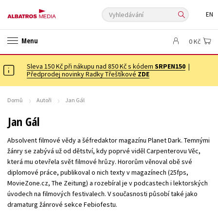
Vyhledávání
EN
ANGLICKÉ KNIHY -20 %
NOVÝ VÝPRODEJ -70 %
Menu
0 Kč
KNIHY S DÁRKEM
ASTERIX S DÁRKEM
🎁DÁRKOVÉ PUBLIKACE
✉️ DÁRKOVÉ POUKAZY
Sleva 150 Kč při nákupu nad 850 Kč s kódem
Auto - moto
Beletrie pro děti
SRPEN150
|
Předprodej novinky Radky Třeštíkové
ZDE
Beletrie pro dospělé
Byznys a ekonomie
Cestování
Dárkové publikace
Dárkové zboží
Digitální fotografie
Domů
Autoři
Jan Gál
Esoterika a duchovní svět
Historie a military
Hobby
Jazyky
Jan Gál
Kalendáře
Kariéra a osobní rozvoj
Komiks
Křížovky
Absolvent filmové vědy a šéfredaktor magazínu Planet Dark. Temnými
Kuchařky
New Adult
Ostatní
Počítače
Poezie
žánry se zabývá už od dětství, kdy poprvé viděl Carpenterovu Věc,
která mu otevřela svět filmové hrůzy. Hororům věnoval obě své
Populárně - naučná pro dospělé
Populárně - naučné pro děti
diplomové práce, publikoval o nich texty v magazínech (25fps,
Předškoláci
Příroda a zahrada
Přírodní vědy
MovieZone.cz, The Zeitung) a rozebíral je v podcastech i lektorských
úvodech na filmových festivalech. V současnosti působí také jako
Společnost, politika
Technika a věda
Učebnice
dramaturg žánrové sekce Febiofestu.
Umění a kultura
Výchova a pedagogika
Young adult