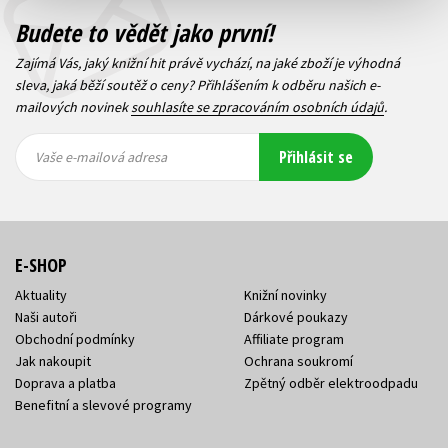
Budete to vědět jako první!
Zajímá Vás, jaký knižní hit právě vychází, na jaké zboží je výhodná
sleva, jaká běží soutěž o ceny? Přihlášením k odběru našich e-
mailových novinek
souhlasíte se zpracováním osobních údajů
.
Vaše e-
Vaše e-
Přihlásit se
mailová
mailová
Vaše e-mailová adresa
adresa
adresa
E-SHOP
Aktuality
Knižní novinky
Naši autoři
Dárkové poukazy
Obchodní podmínky
Affiliate program
Jak nakoupit
Ochrana soukromí
Doprava a platba
Zpětný odběr elektroodpadu
Benefitní a slevové programy