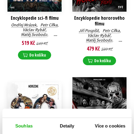
Encyklopedie sci-fi filmu
Encyklopedie hororového
filmu
Ondřej Mrázek
,
Petr Cífka
,
Václav Rybář
,
Jiří Pospíšil
,
Petr Cífka
,
Matěj Svoboda
,
Václav Rybář
,
Karel Ryška
,
Matěj Svoboda
,
519 Kč
649 Kč
Mojmír Sedláček
,
Mojmír Sedláček
,
479 Kč
Milan Rozšafný
,
Jan Gál
,
599 Kč
Milan Rozšafný
,
Jan Gál
Petr Čihula
,
Filip Brouk
,
Do košíku
Tomáš Krause
,
Marek Mičke
Do košíku
Souhlas
Detaily
Více o cookies