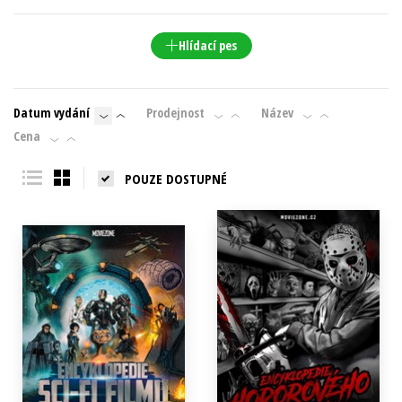
Young adult (SK)
Zahraniční literatura
Zdraví a životní styl
Hlídací pes
Všechny tituly
Datum vydání
Prodejnost
Název
Cena
POUZE DOSTUPNÉ