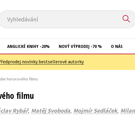
Vyhledávání
ANGLICKÉ KNIHY -20%
NOVÝ VÝPRODEJ -70 %
O NÁS
Předprodej novinky bestsellerové autorky
Přírodní vědy
Křížovky
Společnost, politika
die hororového filmu
Kuchařky
Technika a věda
New Adult
vého filmu
Učebnice
Ostatní
,
,
,
clav Rybář
Matěj Svoboda
Mojmír Sedláček
Milan
Umění a kultura
Počítače
Výchova a pedagogika
Poezie
Young adult