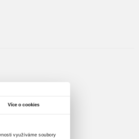
ého webu MovieZone.cz,
 News Center, profesionální
cent spousty videoformátů – od
Více o cookies
sovou frašku Kapitán Říp.
miksovek preferuje dvojky:
ěvnosti využíváme soubory