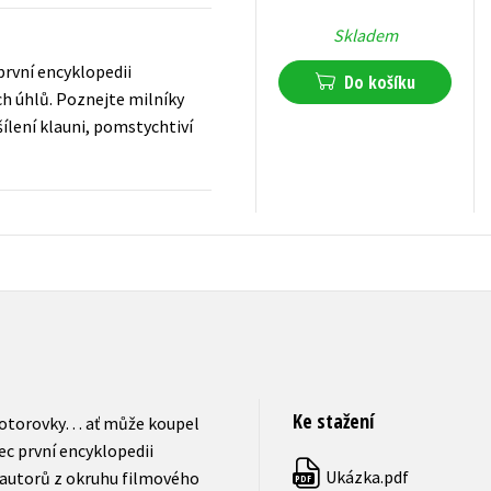
Skladem
první encyklopedii
Do košíku
ch úhlů. Poznejte milníky
šílení klauni, pomstychtiví
479
Kč
s DPH
Ke stažení
 motorovky… ať může koupel
ec první encyklopedii
Ukázka.pdf
autorů z okruhu filmového
PDF