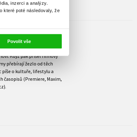
ia, inzerci a analýzy.
o které poté následovaly, že
Povolit vše
novi. Když pak přišel filmový
my přebírají žezlo od těch
 píše o kultuře, lifestylu a
ch časopisů (Premiere, Maxim,
z).