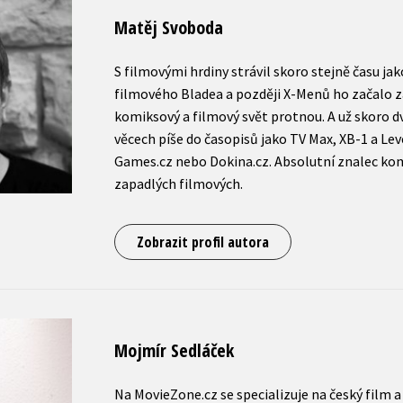
Matěj Svoboda
S filmovými hrdiny strávil skoro stejně času ja
filmového Bladea a později X-Menů ho začalo za
komiksový a filmový svět protnou. A už skoro dv
věcech píše do časopisů jako TV Max, XB-1 a Le
Games.cz nebo Dokina.cz. Absolutní znalec kom
zapadlých filmových.
Zobrazit profil autora
Mojmír Sedláček
Na MovieZone.cz se specializuje na český film 