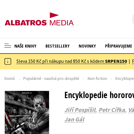
NAŠE KNIHY
BESTSELLERY
NOVINKY
PŘIPRAVUJEME
Sleva 150 Kč při nákupu nad 850 Kč s kódem
SRPEN150
|
ANGLICKÉ KNIHY -20 %
Cestování
NOVÝ VÝPRODEJ -70 %
Dárkové publikace
Domů
Populárně - naučná pro dospělé
Non-fiction
Encyklope
KNIHY S DÁRKEM
Dárkové zboží
Encyklopedie hororo
ASTERIX S DÁRKEM
Digitální fotografie
,
,
Jiří Pospíšil
Petr Cífka
Vá
🎁DÁRKOVÉ PUBLIKACE
Esoterika a duchovní svět
Jan Gál
✉️ DÁRKOVÉ POUKAZY
Historie a military
Hobby