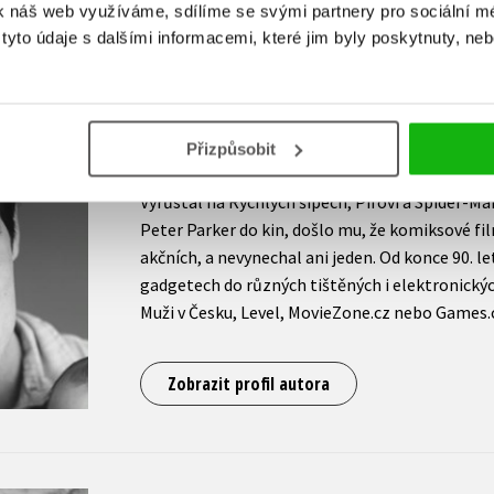
k náš web využíváme, sdílíme se svými partnery pro sociální méd
Zobrazit profil autora
yto údaje s dalšími informacemi, které jim byly poskytnuty, neb
Václav Rybář
Přizpůsobit
Vyrůstal na Rychlých šípech, Pifovi a Spider-Ma
Peter Parker do kin, došlo mu, že komiksové fil
akčních, a nevynechal ani jeden. Od konce 90. let
gadgetech do různých tištěných i elektronický
Muži v Česku, Level, MovieZone.cz nebo Games.c
Zobrazit profil autora