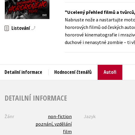
Auto - moto
Jazyky
Ucelený přehled filmů a tvůrců,
Beletrie pro děti
Nabruste nože a nastartujte motor
Kalendáře
Beletrie pro dospělé
hororových filmů od českých autor
Listování
Kariéra a osobní rozvoj
hororové kinematografie i mrazivé 
Byznys a ekonomie
duchové i nenasytné zombie – ti v
Komiks
V
Detailní informace
Hodnocení čtenářů
Autoři
DETAILNÍ INFORMACE
Žánr
non-fiction
Jazyk
poznání, vzdělání
film