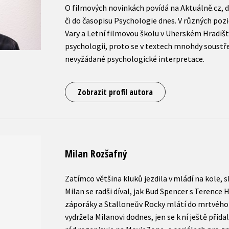
O filmových novinkách povídá na Aktuálně.cz, d
či do časopisu Psychologie dnes. V různých poz
Vary a Letní filmovou školu v Uherském Hradišti
psychologii, proto se v textech mnohdy soustře
nevyžádané psychologické interpretace.
Zobrazit profil autora
Milan Rozšafný
Zatímco většina kluků jezdila v mládí na kole, 
Milan se radši díval, jak Bud Spencer s Terence Hi
záporáky a Stalloneův Rocky mlátí do mrtvého 
vydržela Milanovi dodnes, jen se k ní ještě přida