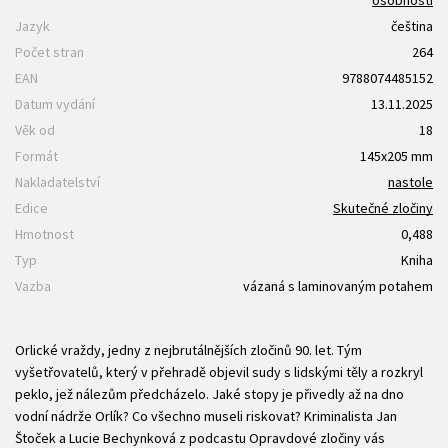
Jazyk
čeština
Počet stran
264
EAN
9788074485152
Datum vydání
13.11.2025
Věk od
18
Formát
145x205 mm
Nakladatelství
nastole
Edice
Skutečné zločiny
Hmotnost
0,488
Typ
Kniha
Vazba
vázaná s laminovaným potahem
Orlické vraždy, jedny z nejbrutálnějších zločinů 90. let. Tým
vyšetřovatelů, který v přehradě objevil sudy s lidskými těly a rozkryl
peklo, jež nálezům předcházelo. Jaké stopy je přivedly až na dno
vodní nádrže Orlík? Co všechno museli riskovat? Kriminalista Jan
Štoček a Lucie Bechynková z podcastu Opravdové zločiny vás