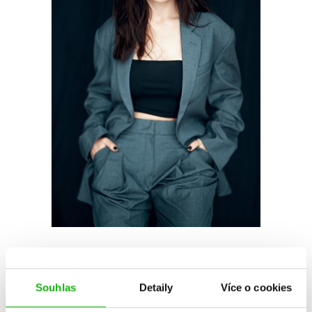
Lucie Bechynková
Souhlas
Detaily
Více o cookies
Lucie Bechynková je nejen moderátorka, ale také velká milovnice
zločinu. V jeho pasivní podobě, samozřejmě. Aby mohla využít svoji