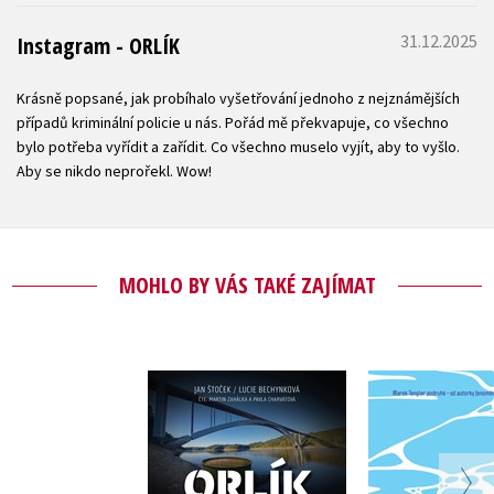
31.12.2025
Instagram - ORLÍK
Krásně popsané, jak probíhalo vyšetřování jednoho z nejznámějších
případů kriminální policie u nás. Pořád mě překvapuje, co všechno
bylo potřeba vyřídit a zařídit. Co všechno muselo vyjít, aby to vyšlo.
Aby se nikdo neprořekl. Wow!
MOHLO BY VÁS TAKÉ ZAJÍMAT
Orlík (audiokniha)
Svěd
,
Lucie Bechynková
Lucie Bec
Jan Štoček