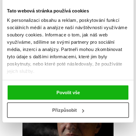
vášeň, rozhodla se příběhy šířit dál a s kamarádkou Bárou založila
podcast Opravdové zločiny. Její další cesta tak logicky vedla k
Tato webová stránka používá cookies
napsání stejnojmenné knihy o zločinu. Sama s oblibou říká: „Zůstaňte
K personalizaci obsahu a reklam, poskytování funkcí
na svobodě a naživu!“
sociálních médií a analýze naší návštěvnosti využíváme
soubory cookies.
Informace o tom, jak náš web
Zobrazit profil autora
využíváme, sdílíme se svými partnery pro sociální
média, inzerci a analýzy.
Partneři mohou zkombinovat
tyto údaje s dalšími informacemi, které jim byly
poskytnuty, nebo které poté následovaly, že používáte
jejich služby.
Povolit vše
Přizpůsobit