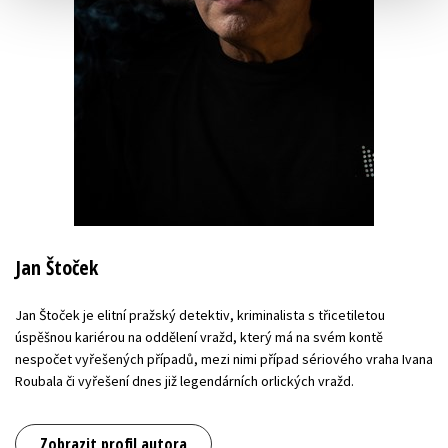
Jan Štoček
Jan Štoček je elitní pražský detektiv, kriminalista s třicetiletou
úspěšnou kariérou na oddělení vražd, který má na svém kontě
nespočet vyřešených případů, mezi nimi případ sériového vraha Ivana
Roubala či vyřešení dnes již legendárních orlických vražd.
Zobrazit profil autora