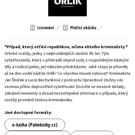
Young adult (SK)
Zahraniční literatura
Zdraví a životní styl
Všechny tituly
Listování
Přečíst ukázku
Případ, který otřásl republikou, očima elitního kriminalisty
Orlické vraždy, jedny z nejbrutálnějších zločinů 90. let. Tým
vyšetřovatelů, který v přehradě objevil sudy s rozpuštěnými lidskými
těly a rozkryl peklo, jež nálezům předcházelo. Jaké stopy je přivedly
až na dno vodní nádrže Orlík? Co všechno museli riskovat? Kriminalista
Jan Štoček a Lucie Bechynková z podcastu Opravdové zločiny vás
vezmou přímo doprostřed vyšetřování. Dozvíte se mrazivé detaily,
zákulisní momenty a dosud nezveřejněné informace o případu, který
navždy proměnil českou kriminalistiku.
Jiné dostupné formáty:
e-kniha (Palmknihy.cz)