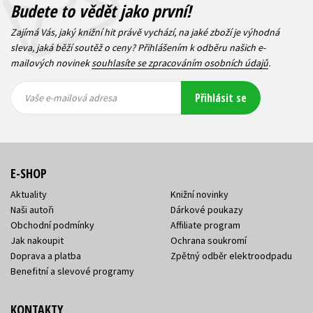
Budete to vědět jako první!
Zajímá Vás, jaký knižní hit právě vychází, na jaké zboží je výhodná
sleva, jaká běží soutěž o ceny? Přihlášením k odběru našich e-
mailových novinek
souhlasíte se zpracováním osobních údajů
.
Vaše e-
Vaše e-
Přihlásit se
mailová
mailová
Vaše e-mailová adresa
adresa
adresa
E-SHOP
Aktuality
Knižní novinky
Naši autoři
Dárkové poukazy
Obchodní podmínky
Affiliate program
Jak nakoupit
Ochrana soukromí
Doprava a platba
Zpětný odběr elektroodpadu
Benefitní a slevové programy
KONTAKTY