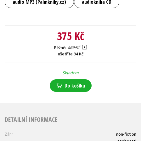
audio MP3 (Palmknihy.cz)
audiokniha CD
375 Kč
469 Kč
Běžně
ušetříte 94 Kč
Skladem
Do košíku
DETAILNÍ INFORMACE
Žánr
non-fiction
osobnosti