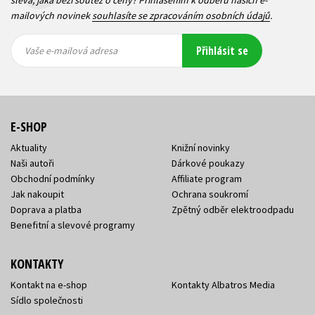
sleva, jaká běží soutěž o ceny? Přihlášením k odběru našich e-
mailových novinek
souhlasíte se zpracováním osobních údajů
.
Vaše e-
Vaše e-
Přihlásit se
mailová
mailová
Vaše e-mailová adresa
adresa
adresa
E-SHOP
Aktuality
Knižní novinky
Naši autoři
Dárkové poukazy
Obchodní podmínky
Affiliate program
Jak nakoupit
Ochrana soukromí
Doprava a platba
Zpětný odběr elektroodpadu
Benefitní a slevové programy
KONTAKTY
Kontakt na e-shop
Kontakty Albatros Media
Sídlo společnosti