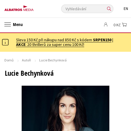
Vyhledávání
EN
ANGLICKÉ KNIHY -20 %
VÝPRODEJ -70 %
20 ZA KILO
Menu
0 Kč
20 ZA KILO
KNIHY S DÁRKEM
🎁DÁRKOVÉ PUBLIKACE
✉️ DÁRKOVÉ POUKAZY
Sleva 150 Kč při nákupu nad 850 Kč s kódem
Auto - moto
Beletrie pro děti
SRPEN150
|
AKCE
: 20 thrillerů za super cenu 100 Kč!
Beletrie pro dospělé
Byznys a ekonomie
Cestování
Dárkové publikace
Dárkové zboží
Digitální fotografie
Domů
Autoři
Lucie Bechynková
Esoterika a duchovní svět
Historie a military
Hobby
Jazyky
Lucie Bechynková
Kalendáře
Kariéra a osobní rozvoj
Komiks
Křížovky
Kuchařky
New Adult
Ostatní
Počítače
Poezie
Populárně - naučná pro dospělé
Populárně - naučné pro děti
Předškoláci
Příroda a zahrada
Přírodní vědy
Společnost, politika
Technika a věda
Učebnice
Umění a kultura
Výchova a pedagogika
Young adult