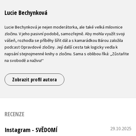
Lucie Bechynková
Lucie Bechynková je nejen moderátorka, ale také velká milovnice
zločinu. V jeho pasivní podobě, samozřejmě. Aby mohla využít svoji
vášeň, rozhodla se příběhy šířit dál a s kamarádkou Bárou založila
podcast Opravdové zločiny. Její další cesta tak logicky vedla k
napsání stejnojmenné knihy o zločinu. Sama s oblibou říká: „Zůstaňte
na svobodě a naživu!“
Zobrazit profil autora
RECENZE
29.10.2025
Instagram - SVĚDOMÍ