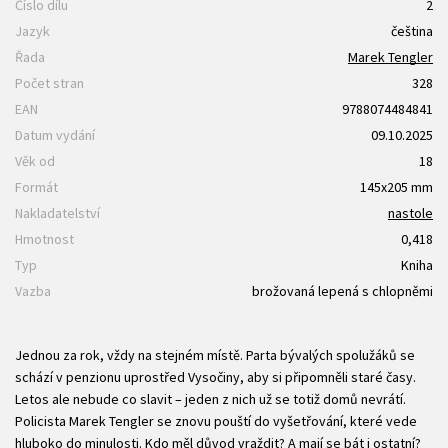
Číslo dílu
2
Jazyk
čeština
Řada
Marek Tengler
Počet stran
328
EAN
9788074484841
Datum vydání
09.10.2025
Věk od
18
Formát
145x205 mm
Nakladatelství
nastole
Hmotnost
0,418
Typ
Kniha
Vazba
brožovaná lepená s chlopněmi
Jednou za rok, vždy na stejném místě. Parta bývalých spolužáků se
schází v penzionu uprostřed Vysočiny, aby si připomněli staré časy.
Letos ale nebude co slavit – jeden z nich už se totiž domů nevrátí.
Policista Marek Tengler se znovu pouští do vyšetřování, které vede
hluboko do minulosti. Kdo měl důvod vraždit? A mají se bát i ostatní?