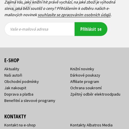
Zajímá Vás, jaký knižní hit právě vychází, na jaké zboží je výhodná
sleva, jaká běží soutěž o ceny? Přihlášením k odběru našich e-
mailových novinek
souhlasíte se zpracováním osobních údajů
.
Vaše e-
Vaše e-
Přihlásit se
mailová
mailová
Vaše e-mailová adresa
adresa
adresa
E-SHOP
Aktuality
Knižní novinky
Naši autoři
Dárkové poukazy
Obchodní podmínky
Affiliate program
Jak nakoupit
Ochrana soukromí
Doprava a platba
Zpětný odběr elektroodpadu
Benefitní a slevové programy
KONTAKTY
Kontakt na e-shop
Kontakty Albatros Media