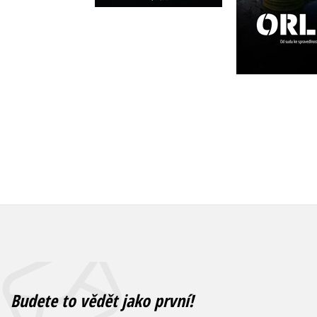
Do košíku
Do košík
319 Kč
375 Kč
399 Kč
4
Budete to vědět jako první!