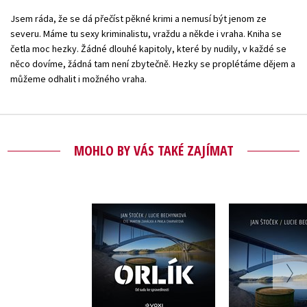
Jsem ráda, že se dá přečíst pěkné krimi a nemusí být jenom ze
severu. Máme tu sexy kriminalistu, vraždu a někde i vraha. Kniha se
četla moc hezky. Žádné dlouhé kapitoly, které by nudily, v každé se
něco dovíme, žádná tam není zbytečně. Hezky se proplétáme dějem a
můžeme odhalit i možného vraha.
MOHLO BY VÁS TAKÉ ZAJÍMAT
Orlík (audiokniha)
Orlí
,
Lucie Bechynková
,
Lucie Bec
Jan Štoček
Jan Št