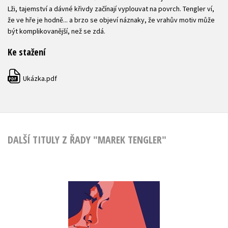
Lži, tajemství a dávné křivdy začínají vyplouvat na povrch. Tengler ví,
že ve hře je hodně... a brzo se objeví náznaky, že vrahův motiv může
být komplikovanější, než se zdá.
Ke stažení
Ukázka.pdf
PDF
DALŠÍ TITULY Z ŘADY "MAREK TENGLER"
Neodpovídej
Lucie Bechynková