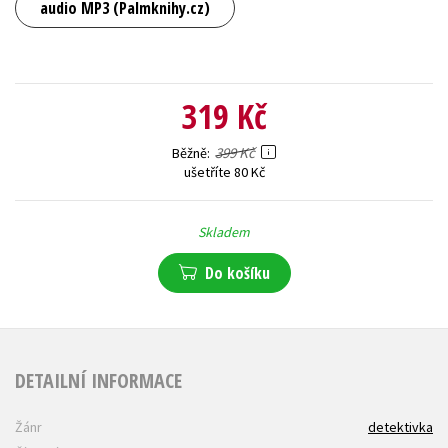
audio MP3 (Palmknihy.cz)
319 Kč
399 Kč
Běžně
ušetříte 80 Kč
Skladem
Do košíku
DETAILNÍ INFORMACE
Žánr
detektivka