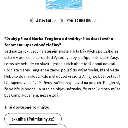
Young adult (SK)
Zahraniční literatura
Zdraví a životní styl
Listování
Přečíst ukázku
Všechny tituly
Druhý případ Marka Tenglera od tvůrkyně podcastového
fenoménu Opravdové zločiny
Jednou za rok, vždy na stejném místě. Parta bývalých spolužáků se
schází v penzionu uprostřed Vysočiny, aby si připomněli staré časy.
Letos ale nebude co slavit – jeden z nich už se totiž domů nevrátí.
Policista Marek Tengler se znovu pouští do vyšetřování, které vede
hluboko do minulosti. Kdo měl důvod vraždit? A mají se bát i ostatní?
Lži, tajemství a dávné křivdy začínají vyplouvat na povrch. Tengler ví,
že ve hře je hodně... a brzo se objeví náznaky, že vrahův motiv může
být komplikovanější, než se zdá.
Jiné dostupné formáty:
e-kniha (Palmknihy.cz)