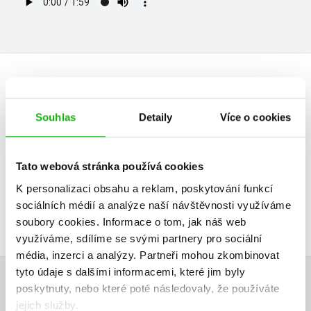
HODNOCENÍ ČTENÁŘŮ
Souhlas
Detaily
Více o cookies
V současné době nejsou vytvořena žádná uživatelská hodnocení.
Vaše hodnocení
Tato webová stránka používá cookies
Uživatelskou recenzi mohou vkládat pouze registrovaní uživatelé
K personalizaci obsahu a reklam, poskytování funkcí
sociálních médií a analýze naší návštěvnosti využíváme
Přihlásit
soubory cookies.
Informace o tom, jak náš web
využíváme, sdílíme se svými partnery pro sociální
média, inzerci a analýzy.
Partneři mohou zkombinovat
tyto údaje s dalšími informacemi, které jim byly
AUTOR KNIHY
poskytnuty, nebo které poté následovaly, že používáte
jejich služby.