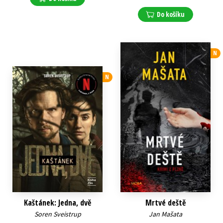
Do košíku
N
N
Kaštánek: Jedna, dvě
Mrtvé deště
Soren Sveistrup
Jan Mašata