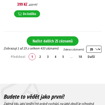
399 Kč
499 Kč
Do košíku
Načíst dalších 25 záznamů
Zobrazuji 1 až 25 z celkem 433 záznamů
Zobraz záznamů
Předchozí
1
2
3
4
5
…
18
Další
Budete to vědět jako první!
Zajímá Vás, jaký knižní hit právě vychází, na jaké zboží je výhodná