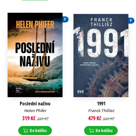
P
P
Poslední naživu
1991
Helen Phifer
Franck Thilliez
319 Kč
479 Kč
399 Kč
599 Kč
Do košíku
Do košíku