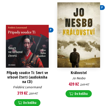
P
P
Případy soudce Ti: Smrt ve
Království
vrbové čtvrti (audiokniha
Jo Nesbo
na CD)
439 Kč
549 Kč
Frédéric Lenormand
319 Kč
399 Kč
Do košíku
Do košíku