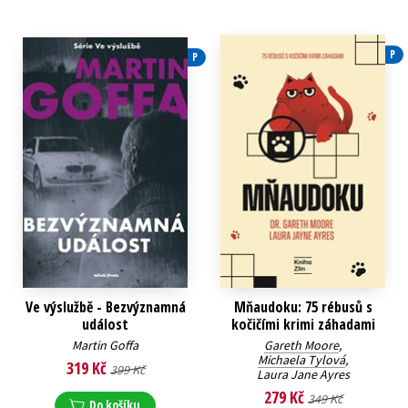
P
P
Ve výslužbě - Bezvýznamná
Mňaudoku: 75 rébusů s
událost
kočičími krimi záhadami
Martin Goffa
Gareth Moore
,
Michaela Tylová
,
319 Kč
399 Kč
Laura Jane Ayres
279 Kč
349 Kč
Do košíku