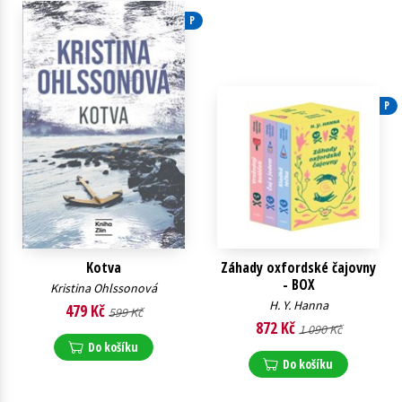
P
Young adult (SK)
Zahraniční literatura
Zdraví a životní styl
Všechny tituly
P
Kotva
Záhady oxfordské čajovny
- BOX
Kristina Ohlssonová
H. Y. Hanna
479 Kč
599 Kč
872 Kč
1 090 Kč
Do košíku
Do košíku