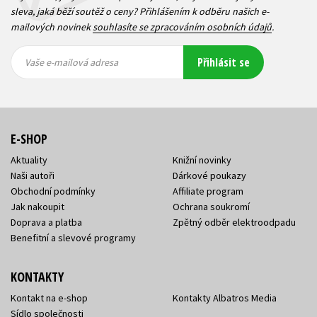
sleva, jaká běží soutěž o ceny? Přihlášením k odběru našich e-
mailových novinek
souhlasíte se zpracováním osobních údajů
.
Vaše e-
Vaše e-
Přihlásit se
mailová
mailová
Vaše e-mailová adresa
adresa
adresa
E-SHOP
Aktuality
Knižní novinky
Naši autoři
Dárkové poukazy
Obchodní podmínky
Affiliate program
Jak nakoupit
Ochrana soukromí
Doprava a platba
Zpětný odběr elektroodpadu
Benefitní a slevové programy
KONTAKTY
Kontakt na e-shop
Kontakty Albatros Media
Sídlo společnosti