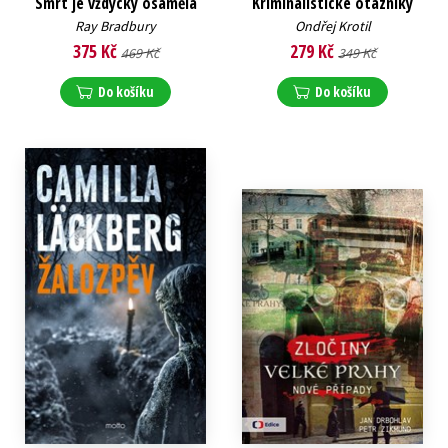
Smrt je vždycky osamělá
Kriminalistické otazníky
Ray Bradbury
Ondřej Krotil
375 Kč
279 Kč
469 Kč
349 Kč
Do košíku
Do košíku