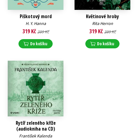
Piškotový mord
Květinové hroby
H. Y. Hanna
Rita Herron
319 Kč
319 Kč
399 Kč
399 Kč
Do košíku
Do košíku
Rytíř zeleného kříže
(audiokniha na CD)
František Kalenda