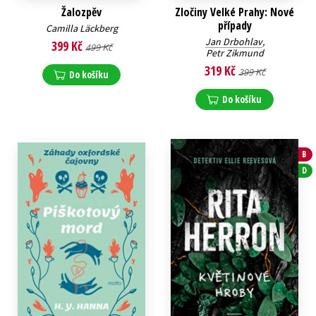
Žalozpěv
Zločiny Velké Prahy: Nové
případy
Camilla Läckberg
Jan Drbohlav
,
399 Kč
499 Kč
Petr Zikmund
319 Kč
399 Kč
Do košíku
Do košíku
B
D