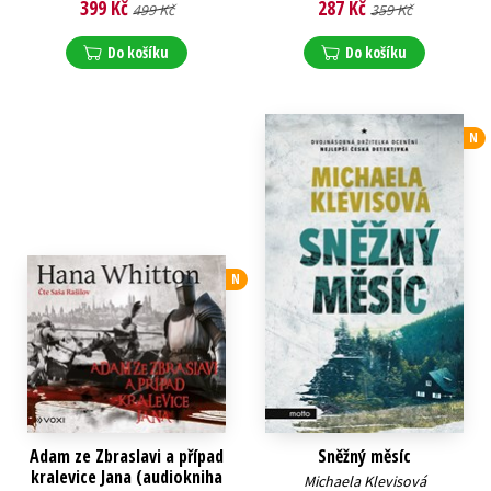
399 Kč
287 Kč
499 Kč
359 Kč
Do košíku
Do košíku
N
N
Adam ze Zbraslavi a případ
Sněžný měsíc
kralevice Jana (audiokniha
Michaela Klevisová