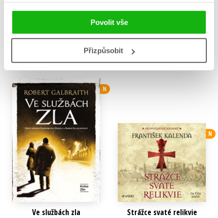
Ondřej Krotil
na CD)
319 Kč
399 Kč
Frédéric Lenormand
Povolit vše
319 Kč
Do košíku
399 Kč
Přizpůsobit
Do košíku
N
N
Ve službách zla
Strážce svaté relikvie