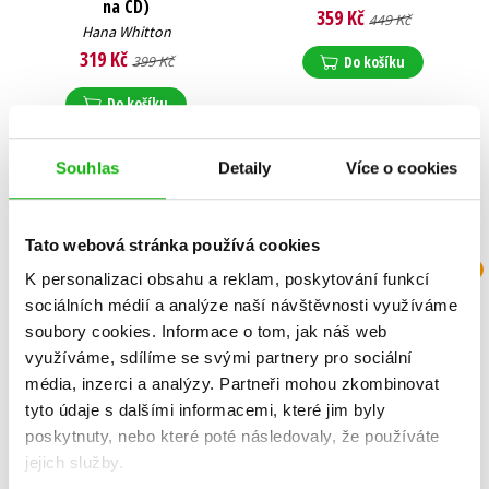
na CD)
359 Kč
449 Kč
Hana Whitton
319 Kč
399 Kč
Do košíku
Do košíku
Souhlas
Detaily
Více o cookies
N
Tato webová stránka používá cookies
N
K personalizaci obsahu a reklam, poskytování funkcí
sociálních médií a analýze naší návštěvnosti využíváme
soubory cookies.
Informace o tom, jak náš web
využíváme, sdílíme se svými partnery pro sociální
média, inzerci a analýzy.
Partneři mohou zkombinovat
tyto údaje s dalšími informacemi, které jim byly
poskytnuty, nebo které poté následovaly, že používáte
jejich služby.
Kdo umlčel skály?
Případy soudce Ti: Pomsta
Bílého tygra (audiokniha