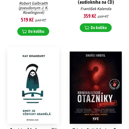
(audiokniha na CD)
Robert Galbraith
(pseudonym J. K.
František Kalenda
Rowlingové)
359 Kč
449 Kč
519 Kč
649 Kč
Do košíku
Do košíku