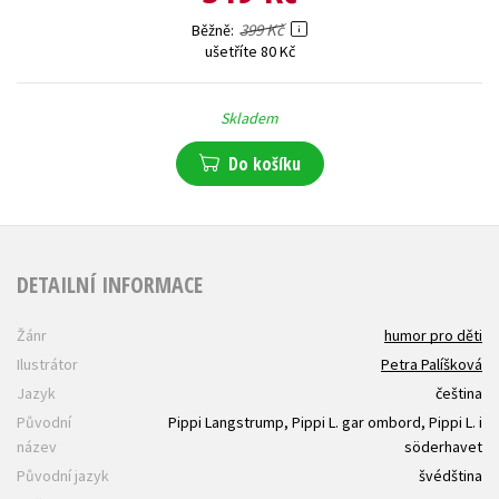
399 Kč
Běžně
ušetříte 80 Kč
Skladem
Do košíku
DETAILNÍ INFORMACE
Žánr
humor pro děti
Ilustrátor
Petra Palíšková
Jazyk
čeština
Původní
Pippi Langstrump, Pippi L. gar ombord, Pippi L. i
název
söderhavet
Původní jazyk
švédština