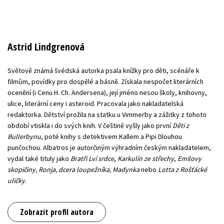
Astrid Lindgrenová
Světově známá švédská autorka psala knížky pro děti, scénáře k
filmům, povídky pro dospělé a básně. Získala nespočet literárních
ocenění (i Cenu H. Ch. Andersena), její jméno nesou školy, knihovny,
ulice, literární ceny i asteroid. Pracovala jako nakladatelská
redaktorka. Dětství prožila na statku u Vimmerby a zážitky z tohoto
období vtiskla i do svých knih. V češtině vyšly jako první
Děti z
Bullerbynu
, poté knihy s detektivem Kallem a Pipi Dlouhou
punčochou. Albatros je autorčiným výhradním českým nakladatelem,
vydal také tituly jako
Bratři Lví srdce
,
Karkulín ze střechy
,
Emilovy
skopičiny, Ronja, dcera loupežníka, Madynka
nebo
Lotta z Rošťácké
uličky
.
Zobrazit profil autora