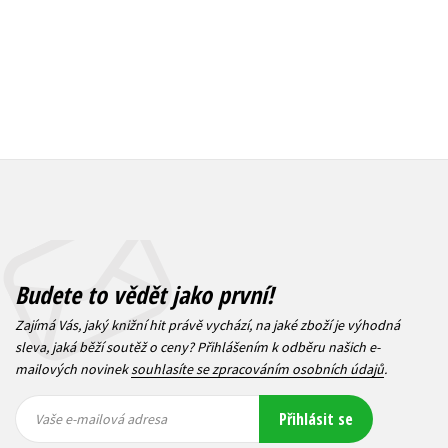
Budete to vědět jako první!
Zajímá Vás, jaký knižní hit právě vychází, na jaké zboží je výhodná
sleva, jaká běží soutěž o ceny? Přihlášením k odběru našich e-
mailových novinek
souhlasíte se zpracováním osobních údajů
.
Vaše e-
Vaše e-
Přihlásit se
mailová
mailová
Vaše e-mailová adresa
adresa
adresa