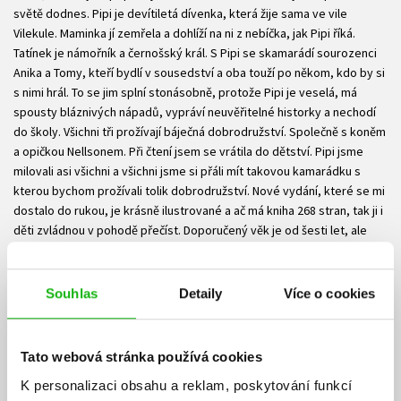
světě dodnes. Pipi je devítiletá dívenka, která žije sama ve vile
Vilekule. Maminka jí zemřela a dohlíží na ni z nebíčka, jak Pipi říká.
Tatínek je námořník a černošský král. S Pipi se skamarádí sourozenci
Anika a Tomy, kteří bydlí v sousedství a oba touží po někom, kdo by si
s nimi hrál. To se jim splní stonásobně, protože Pipi je veselá, má
spousty bláznivých nápadů, vypráví neuvěřitelné historky a nechodí
do školy. Všichni tři prožívají báječná dobrodružství. Společně s koněm
a opičkou Nellsonem. Při čtení jsem se vrátila do dětství. Pipi jsme
milovali asi všichni a všichni jsme si přáli mít takovou kamarádku s
kterou bychom prožívali tolik dobrodružství. Nové vydání, které se mi
dostalo do rukou, je krásně ilustrované a ač má kniha 268 stran, tak ji i
děti zvládnou v pohodě přečíst. Doporučený věk je od šesti let, ale
řekla bych, že v tomto věku bude potřeba pomoc od rodičů, kteří
mohou knihu číst dětem před spaním. Pipi Dlouhá punčocha je prostě
kniha, která bude bavit i následující generace.
Souhlas
Detaily
Více o cookies
Vaše hodnocení
Tato webová stránka používá cookies
K personalizaci obsahu a reklam, poskytování funkcí
Uživatelskou recenzi mohou vkládat pouze registrovaní uživatelé