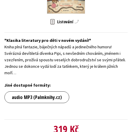
Young adult (SK)
Zahraniční literatura
Zdraví a životní styl
Listování
Všechny tituly
Klasika literatury pro děti v novém vydání!
Kniha plná fantazie, báječných nápadů a jedinečného humoru!
Svérázná devítiletá dívenka Pipi, s nevšedním chováním, jménem i
vzezřením, prožívá spoustu veselých dobrodružství se svými přáteli.
Jednou se dokonce vydá lodí za tatínkem, který je králem jižních
moří…
Jiné dostupné formáty:
audio MP3 (Palmknihy.cz)
319 Kč