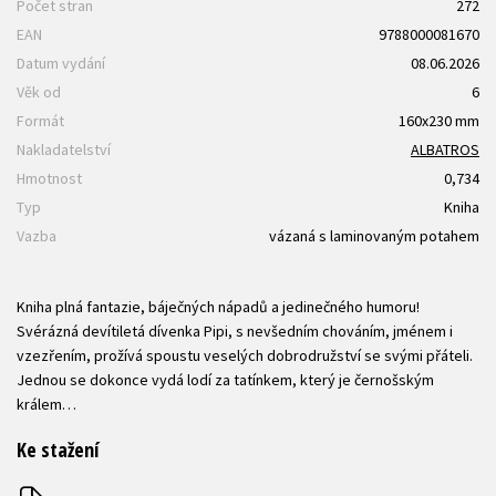
Počet stran
272
EAN
9788000081670
Datum vydání
08.06.2026
Věk od
6
Formát
160x230 mm
Nakladatelství
ALBATROS
Hmotnost
0,734
Typ
Kniha
Vazba
vázaná s laminovaným potahem
Kniha plná fantazie, báječných nápadů a jedinečného humoru!
Svérázná devítiletá dívenka Pipi, s nevšedním chováním, jménem i
vzezřením, prožívá spoustu veselých dobrodružství se svými přáteli.
Jednou se dokonce vydá lodí za tatínkem, který je černošským
králem…
Ke stažení