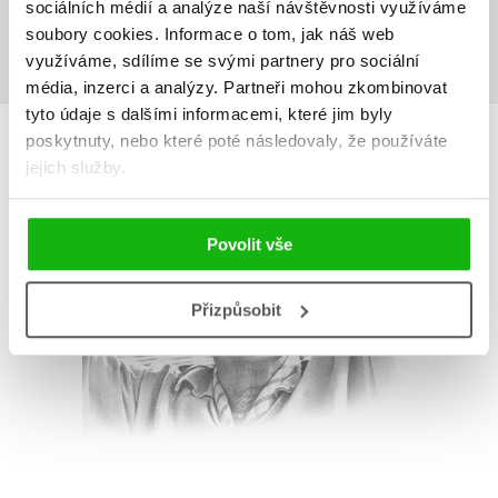
sociálních médií a analýze naší návštěvnosti využíváme
Přihlásit
soubory cookies.
Informace o tom, jak náš web
využíváme, sdílíme se svými partnery pro sociální
média, inzerci a analýzy.
Partneři mohou zkombinovat
tyto údaje s dalšími informacemi, které jim byly
AUTOR KNIHY
poskytnuty, nebo které poté následovaly, že používáte
jejich služby.
Povolit vše
Přizpůsobit