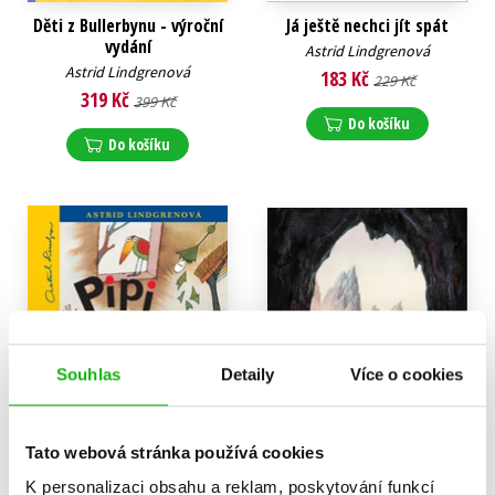
Děti z Bullerbynu - výroční
Já ještě nechci jít spát
vydání
Astrid Lindgrenová
Astrid Lindgrenová
183 Kč
229 Kč
319 Kč
399 Kč
Do košíku
Do košíku
Souhlas
Detaily
Více o cookies
Tato webová stránka používá cookies
K personalizaci obsahu a reklam, poskytování funkcí