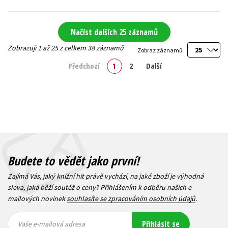
Načíst dalších 25 záznamů
Zobrazuji 1 až 25 z celkem 38 záznamů
Zobraz záznamů
Předchozí
1
2
Další
Budete to vědět jako první!
Zajímá Vás, jaký knižní hit právě vychází, na jaké zboží je výhodná
sleva, jaká běží soutěž o ceny? Přihlášením k odběru našich e-
mailových novinek
souhlasíte se zpracováním osobních údajů
.
Vaše e-
Vaše e-
Přihlásit se
mailová
mailová
Vaše e-mailová adresa