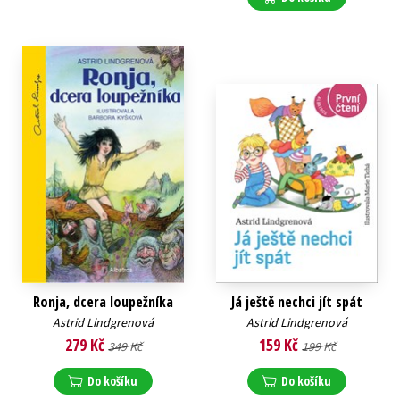
Ronja, dcera loupežníka
Já ještě nechci jít spát
Astrid Lindgrenová
Astrid Lindgrenová
279 Kč
159 Kč
349 Kč
199 Kč
Do košíku
Do košíku