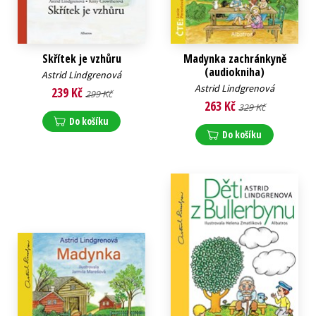
Skřítek je vzhůru
Madynka zachránkyně
(audiokniha)
Astrid Lindgrenová
Astrid Lindgrenová
239 Kč
299 Kč
263 Kč
329 Kč
Do košíku
Do košíku