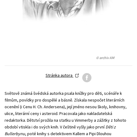
Young adult (SK)
Zahraniční literatura
Zdraví a životní styl
Všechny tituly
© archiv AM
Stránka autora
Světově známá švédská autorka psala knížky pro děti, scénáře k
filmům, povídky pro dospělé a básně. Získala nespočet literárních
ocenění (i Cenu H. Ch. Andersena), její jméno nesou školy, knihovny,
ulice, literární ceny i asteroid. Pracovala jako nakladatelská
redaktorka. Dětství prožila na statku u Vimmerby a zážitky z tohoto
období vtiskla i do svých knih. V češtině vyšly jako první
Děti z
Bullerbynu
, poté knihy s detektivem Kallem a Pipi Dlouhou