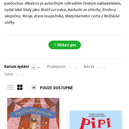
punčochou. Albatros je autorčiným výhradním českým nakladatelem,
vydal také tituly jako
Bratři Lví srdce
,
Karkulín ze střechy
,
Emilovy
skopičiny, Ronja, dcera loupežníka, Madynka
nebo
Lotta z Rošťácké
uličky
.
Hlídací pes
Datum vydání
Prodejnost
Název
Cena
POUZE DOSTUPNÉ