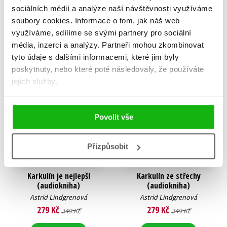
sociálních médií a analýze naší návštěvnosti využíváme
Pipi Dlouhá punčocha
Bratři Lví srdce
soubory cookies.
Informace o tom, jak náš web
Astrid Lindgrenová
Astrid Lindgrenová
319 Kč
239 Kč
využíváme, sdílíme se svými partnery pro sociální
399 Kč
299 Kč
média, inzerci a analýzy.
Partneři mohou zkombinovat
Do košíku
Do košíku
tyto údaje s dalšími informacemi, které jim byly
poskytnuty, nebo které poté následovaly, že používáte
jejich služby.
Povolit vše
Přizpůsobit
Karkulín je nejlepší
Karkulín ze střechy
(audiokniha)
(audiokniha)
Astrid Lindgrenová
Astrid Lindgrenová
279 Kč
279 Kč
349 Kč
349 Kč