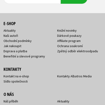
adresa
adresa
E-SHOP
Aktuality
Knižní novinky
Naši autoři
Dárkové poukazy
Obchodní podmínky
Affiliate program
Jak nakoupit
Ochrana soukromí
Doprava a platba
Zpětný odběr elektroodpadu
Benefitní a slevové programy
KONTAKTY
Kontakt na e-shop
Kontakty Albatros Media
Sídlo společnosti
O NÁS
Náš příběh
Aktuality