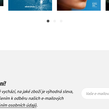
399 Kč
499 Kč
ní!
Vaše e-
Vaše e-
ě vychází, na jaké zboží je výhodná sleva,
mailová
mailová
Vaše e-mailov
adresa
adresa
ášením k odběru našich e-mailových
áním osobních údajů
.