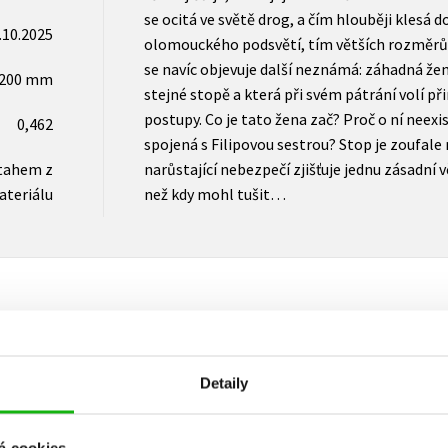
se ocitá ve světě drog, a čím hlouběji klesá 
.10.2025
olomouckého podsvětí, tím větších rozměrů c
se navíc objevuje další neznámá: záhadná žen
x200 mm
stejné stopě a která při svém pátrání volí 
postupy. Co je tato žena zač? Proč o ní neexi
0,462
spojená s Filipovou sestrou? Stop je zoufale 
tahem z
narůstající nebezpečí zjišťuje jednu zásadní v
ateriálu
než kdy mohl tušit…
Vaše hodnocení
Detaily
Uživatelskou recenzi mohou vkládat pouze registrovaní uživat