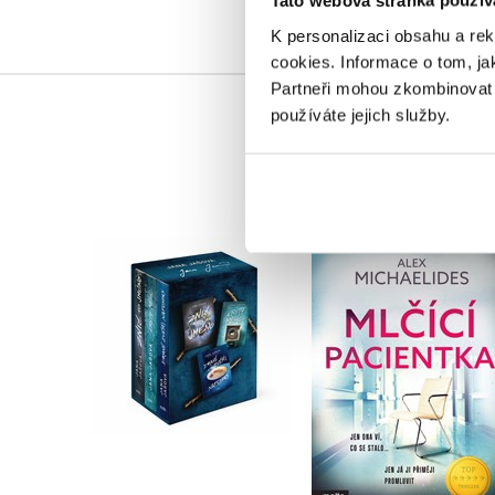
Tato webová stránka použív
K personalizaci obsahu a re
cookies.
Informace o tom, ja
Partneři mohou zkombinovat t
používáte jejich služby.
3× Jana Jašová - box
Mlčící pacientka
Jana Jašová
Alex Michaelides
Do košíku
Do košíku
1 032 Kč
319 Kč
1 290 Kč
399 Kč