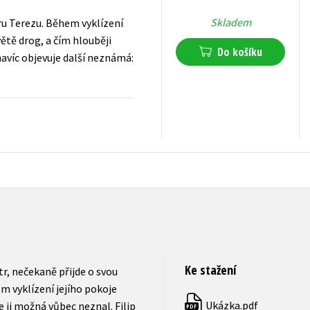
Skladem
tru Terezu. Během vyklízení
světě drog, a čím hlouběji
Do košíku
navíc objevuje další neznámá:
319
Kč
s DPH
Ke stažení
tr, nečekaně přijde o svou
m vyklízení jejího pokoje
Ukázka.pdf
že ji možná vůbec neznal. Filip
PDF