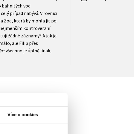
do bahnitých vod
elý případ nabývá. V rovnici
a Zoe, která by mohla jít po
přinejmenším kontroverzní
stují žádné záznamy? A jak je
málo, ale Filip přes
ěc: všechno je úplně jinak,
Více o cookies
elé