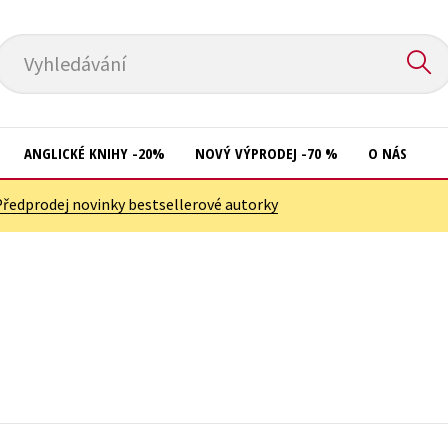
Vyhledávání
ANGLICKÉ KNIHY -20%
NOVÝ VÝPRODEJ -70 %
O NÁS
Předprodej novinky bestsellerové autorky
Přírodní vědy
Křížovky
Společnost, politika
Kuchařky
Technika a věda
New Adult
Učebnice
Ostatní
Umění a kultura
Počítače
Výchova a pedagogika
Poezie
Young adult