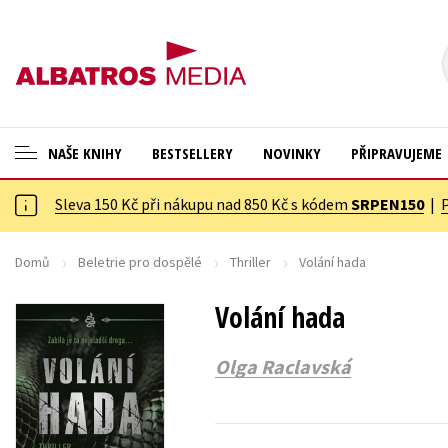
NAŠE KNIHY
BESTSELLERY
NOVINKY
PŘIPRAVUJEME
Sleva 150 Kč při nákupu nad 850 Kč s kódem
SRPEN150
|
ANGLICKÉ KNIHY -20 %
Cestování
NOVÝ VÝPRODEJ -70 %
Dárkové publikace
Domů
Beletrie pro dospělé
Thriller
Volání hada
KNIHY S DÁRKEM
Dárkové zboží
Volání hada
ASTERIX S DÁRKEM
Digitální fotografie
Olga Raclavská
🎁DÁRKOVÉ PUBLIKACE
Esoterika a duchovní svět
✉️ DÁRKOVÉ POUKAZY
Historie a military
Hobby