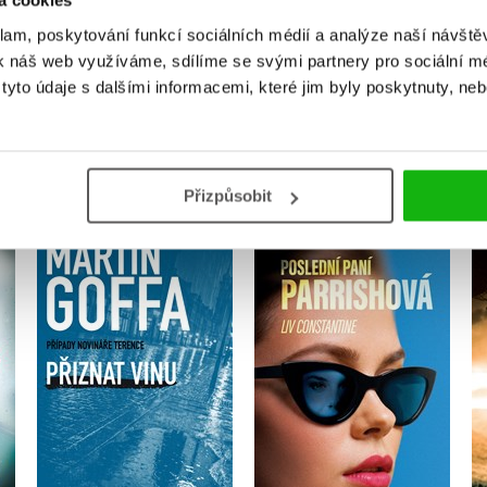
á cookies
Přihlásit
klam, poskytování funkcí sociálních médií a analýze naší návšt
k náš web využíváme, sdílíme se svými partnery pro sociální méd
yto údaje s dalšími informacemi, které jim byly poskytnuty, neb
MOHLO BY VÁS TAKÉ ZAJÍMAT
Přizpůsobit
Poslední paní
Přiznat vinu
Parrishová
Martin Goffa
Liv Constantine
Do košíku
Do košíku
295 Kč
369 Kč