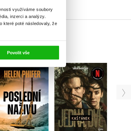
ěvnosti využíváme soubory
ia, inzerci a analýzy.
o které poté následovaly, že
Povolit vše
Vl
Poslední naživu
Kaštánek: Jedna, dvě
Helen Phifer
Soren Sveistrup
E
Do košíku
Do košíku
399 Kč
499 Kč