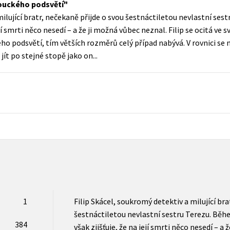
mouckého podsvětí
Populárně - naučná pro dospělé
milující bratr, nečekaně přijde o svou šestnáctiletou nevlastní ses
Young adult (SK)
Populárně - naučné pro děti
ejí smrti něco nesedí – a že ji možná vůbec neznal. Filip se ocitá ve 
Zahraniční literatura
o podsvětí, tím větších rozměrů celý případ nabývá. V rovnici se 
Předškoláci
ít po stejné stopě jako on...
Zdraví a životní styl
Příroda a zahrada
šechny tituly
1
Filip Skácel, soukromý detektiv a milující bra
šestnáctiletou nevlastní sestru Terezu. Běhe
384
však zjišťuje, že na její smrti něco nesedí – a 