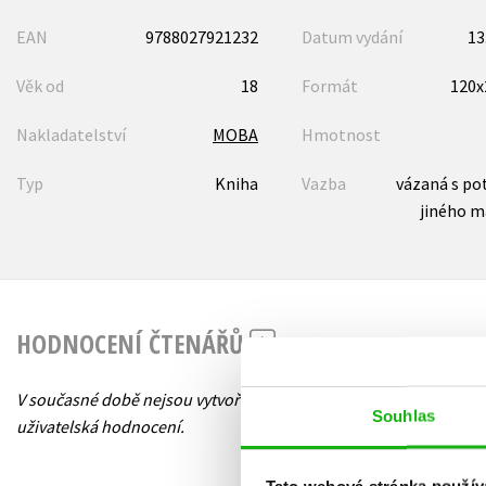
EAN
9788027921232
Datum vydání
13
Věk od
18
Formát
120
Nakladatelství
MOBA
Hmotnost
Typ
Kniha
Vazba
vázaná s po
jiného m
HODNOCENÍ ČTENÁŘŮ
V současné době nejsou vytvořena žádná
Souhlas
uživatelská hodnocení.