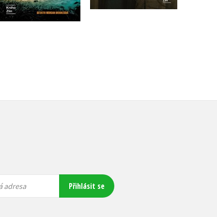
319 Kč
399 Kč
Přihlásit se
á adresa