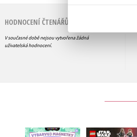
HODNOCENÍ ČTENÁŘŮ
V současné době nejsou vytvořena žádná
uživatelská hodnocení.
Gábinin kouzelný
LEGO® Star Wars