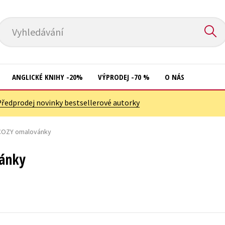
Vyhledávání
ANGLICKÉ KNIHY -20%
VÝPRODEJ -70 %
O NÁS
Předprodej novinky bestsellerové autorky
Přírodní vědy
Křížovky
Společnost, politika
 COZY omalovánky
Kuchařky
Technika a věda
New Adult
vánky
Učebnice
Ostatní
Umění a kultura
Počítače
Výchova a pedagogika
Poezie
Young adult