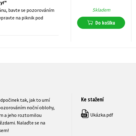
y!
Skladem
ceánu, bavte se pozorováním
ypravte na piknik pod
Do košíku
159
Kč
s DPH
Ke stažení
odpočinek tak, jak to umí
e pozorováním noční oblohy,
Ukázka.pdf
em a jeho roztomilou
PDF
ězdami. Nalaďte se na
kem!