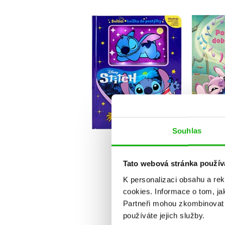
Stitch - Svítící knížka
Stit
do postýlky
do
Kolektiv
Do košíku
Souhlas
319 Kč
1
399 Kč
Tato webová stránka použív
K personalizaci obsahu a re
cookies.
Informace o tom, ja
Partneři mohou zkombinovat t
používáte jejich služby.