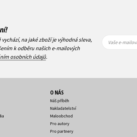
ní!
Vaše e-
Vaše e-
ě vychází, na jaké zboží je výhodná sleva,
mailová
mailová
Vaše e-mailov
adresa
adresa
ášením k odběru našich e-mailových
áním osobních údajů
.
O NÁS
Náš příběh
Nakladatelství
ia
Maloobchod
Pro autory
Pro partnery