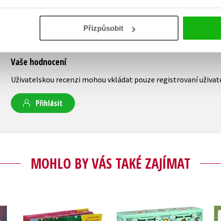
Přizpůsobit
Vaše hodnocení
Uživatelskou recenzi mohou vkládat pouze registrovaní uživat
Přihlásit
MOHLO BY VÁS TAKÉ ZAJÍMAT
Gábinin kouzelný
™