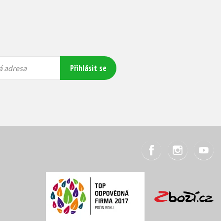
Přihlásit se
á adresa