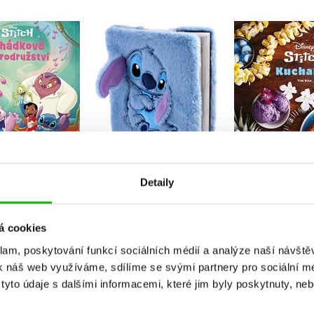
ch - Pohádkové
Stitch - Plyšový deník
Stitch - K
brodružství
Kolektiv
Kolekt
Kolektiv
Do košíku
Do košík
Do košíku
Detaily
319 Kč
239 Kč
399 Kč
2
99 Kč
249 Kč
á cookies
klam, poskytování funkcí sociálních médií a analýze naší návšt
k náš web využíváme, sdílíme se svými partnery pro sociální méd
yto údaje s dalšími informacemi, které jim byly poskytnuty, neb