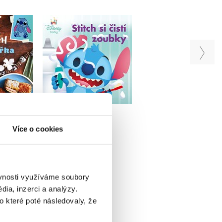
uchařka
Stitch si čistí zoubky
Stitch jde na kut
iv
Kolektiv
Kolektiv
u
Do košíku
Do košíku
Více o cookies
143 Kč
143 Kč
99 Kč
179 Kč
179 Kč
ěvnosti využíváme soubory
ia, inzerci a analýzy.
o které poté následovaly, že