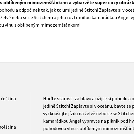
 s oblíbeným mimozemšťánkem a vybarvěte super cozy obrázk
Populárně - naučná pro dospělé
i pohodu a odpočinek tak, jak to umí jedině Stitch! Zaplavte si v o
Young adult (SK)
Populárně - naučné pro děti
a želvě nebo se se Stitchem a jeho roztomilou kamarádkou Angel v
Zahraniční literatura
vou vlnu s oblíbeným mimozemšťánkem!
Předškoláci
Zdraví a životní styl
Příroda a zahrada
šechny tituly
čeština
Hoďte starosti za hlavu a užijte si pohodu a 
jedině Stitch! Zaplavte si v oceánu, bavte s
vyzkoušejte jízdu na želvě nebo se se Stitch
kamarádkou Angel vypravte na piknik pod hv
polština
pohodovou vlnu s oblíbeným mimozemšťán