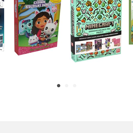
Minecraft - Dárková
domek - Čti a hraj si s
v
kolekce pro přežití
námi
Kolektiv
Kolektiv
Do košíku
Do košíku
479 Kč
599 Kč
399 Kč
499 Kč