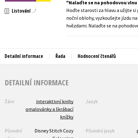
Nalaďte se na pohodovou vlnu
Auto - moto
Hoďte starosti za hlavu a užijte s
Listování
Jazyky
Beletrie pro děti
noční oblohy, vyzkoušejte jízdu n
Kalendáře
hvězdami. Nalaďte se na pohodo
Beletrie pro dospělé
Kariéra a osobní rozvoj
Byznys a ekonomie
Komiks
Detailní informace
Řada
Hodnocení čtenářů
V
DETAILNÍ INFORMACE
Žánr
interaktivní knihy
Jazyk
omalovánky a škrábací
knížky
Původní
Disney Stitch Cozy
Původní jazyk