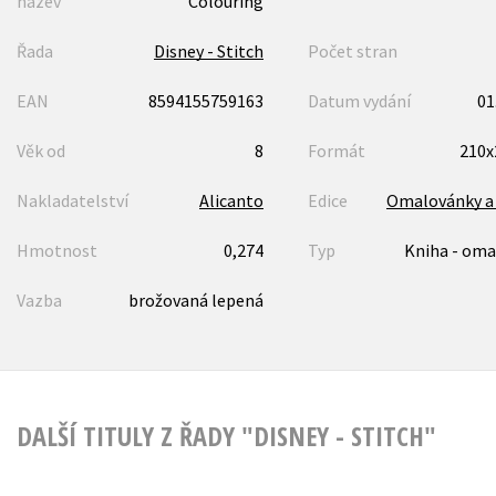
název
Colouring
Řada
Disney - Stitch
Počet stran
EAN
8594155759163
Datum vydání
01
Věk od
8
Formát
210
Nakladatelství
Alicanto
Edice
Omalovánky a 
Hmotnost
0,274
Typ
Kniha - oma
Vazba
brožovaná lepená
DALŠÍ TITULY Z ŘADY "DISNEY - STITCH"