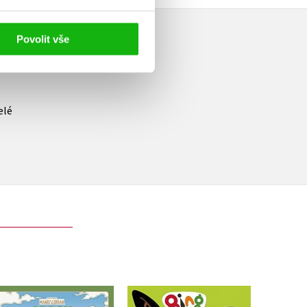
Povolit vše
elé
D
Star Wars -