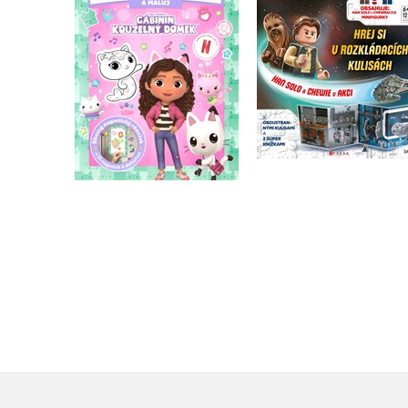
domek - Vybarvuj
Han Solo a Chewie 
magnetky
akci
Kolektiv
Kolektiv
Do košíku
Do košíku
183 Kč
319 Kč
229 Kč
399 Kč