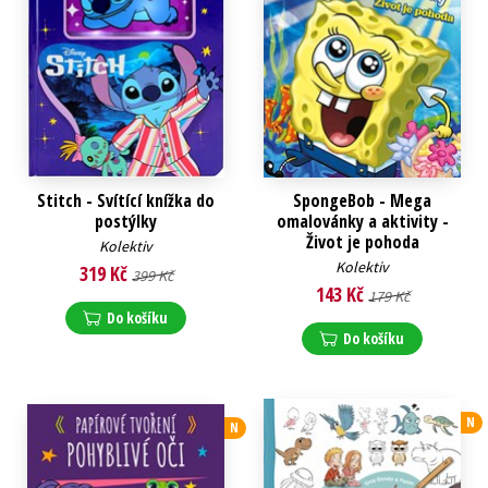
Stitch - Svítící knížka do
SpongeBob - Mega
postýlky
omalovánky a aktivity -
Život je pohoda
Kolektiv
Kolektiv
319 Kč
399 Kč
143 Kč
179 Kč
Do košíku
Do košíku
N
N