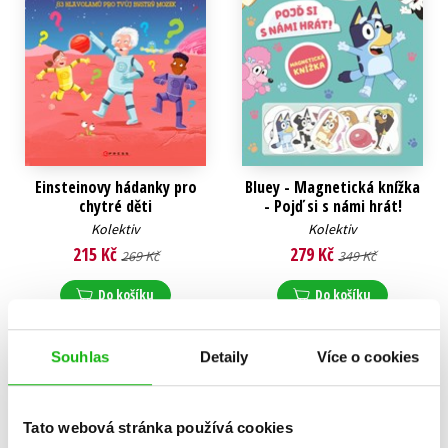
Einsteinovy hádanky pro
Bluey - Magnetická knížka
chytré děti
- Pojď si s námi hrát!
Kolektiv
Kolektiv
215 Kč
279 Kč
269 Kč
349 Kč
Do košíku
Do košíku
Souhlas
Detaily
Více o cookies
Tato webová stránka používá cookies