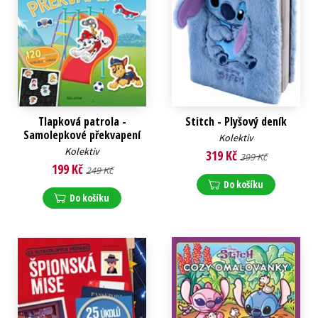
Tlapková patrola -
Stitch - Plyšový deník
Samolepkové překvapení
Kolektiv
Kolektiv
319 Kč
399 Kč
199 Kč
249 Kč
Do košíku
Do košíku