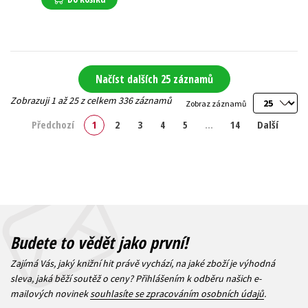
Načíst dalších 25 záznamů
Zobrazuji 1 až 25 z celkem 336 záznamů
Zobraz záznamů
Předchozí
1
2
3
4
5
…
14
Další
Budete to vědět jako první!
Zajímá Vás, jaký knižní hit právě vychází, na jaké zboží je výhodná
sleva, jaká běží soutěž o ceny? Přihlášením k odběru našich e-
mailových novinek
souhlasíte se zpracováním osobních údajů
.