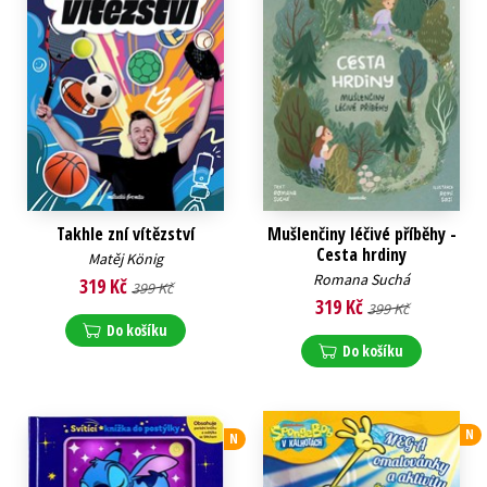
Takhle zní vítězství
Mušlenčiny léčivé příběhy -
Cesta hrdiny
Matěj König
Romana Suchá
319 Kč
399 Kč
319 Kč
399 Kč
Do košíku
Do košíku
N
N