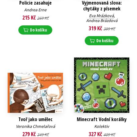
Policie zasahuje
Vyjmenovaná slova:
chytáky z písemek
Andrea Erne
Eva Mrázková
,
215 Kč
269 Kč
Andrea Brázdová
319 Kč
399 Kč
Do košíku
Do košíku
Tvoř jako umělec
Minecraft Vodní korálky
Veronika Chmelařová
Kolektiv
279 Kč
327 Kč
349 Kč
409 Kč