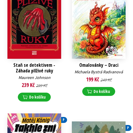
Staň se detektivem -
Omalovánky – Draci
Záhada plíživé ruky
Michaela Bystrá Radvanová
Maureen Johnson
199 Kč
249 Kč
239 Kč
299 Kč
Do košíku
Do košíku
P
P