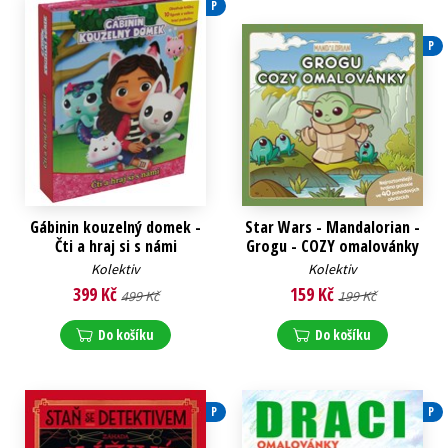
P
P
Gábinin kouzelný domek -
Star Wars - Mandalorian -
Čti a hraj si s námi
Grogu - COZY omalovánky
Kolektiv
Kolektiv
399 Kč
159 Kč
499 Kč
199 Kč
Do košíku
Do košíku
P
P