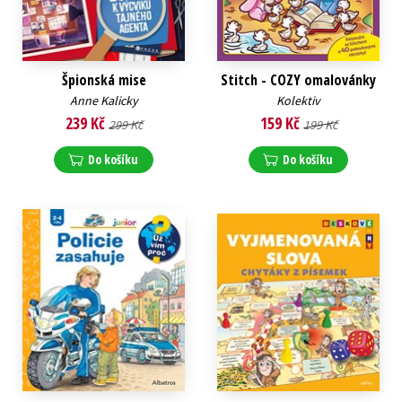
Špionská mise
Stitch - COZY omalovánky
Anne Kalicky
Kolektiv
239 Kč
159 Kč
299 Kč
199 Kč
Do košíku
Do košíku