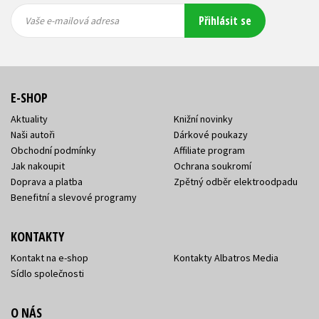
Vaše e-
Vaše e-
Přihlásit se
mailová
mailová
Vaše e-mailová adresa
adresa
adresa
E-SHOP
Aktuality
Knižní novinky
Naši autoři
Dárkové poukazy
Obchodní podmínky
Affiliate program
Jak nakoupit
Ochrana soukromí
Doprava a platba
Zpětný odběr elektroodpadu
Benefitní a slevové programy
KONTAKTY
Kontakt na e-shop
Kontakty Albatros Media
Sídlo společnosti
O NÁS