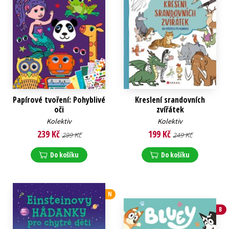
Papírové tvoření: Pohyblivé
Kreslení srandovních
oči
zvířátek
Kolektiv
Kolektiv
239 Kč
199 Kč
299 Kč
249 Kč
Do košíku
Do košíku
N
B