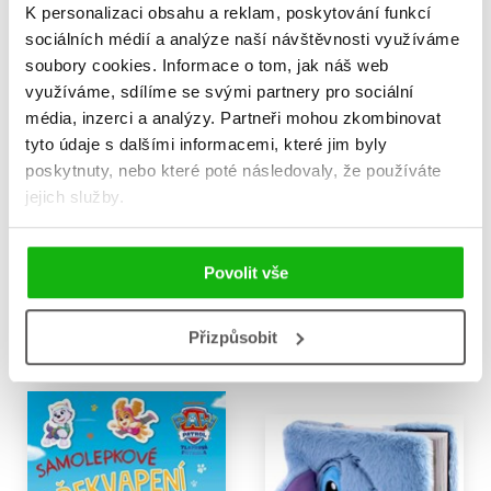
K personalizaci obsahu a reklam, poskytování funkcí
sociálních médií a analýze naší návštěvnosti využíváme
soubory cookies.
Informace o tom, jak náš web
využíváme, sdílíme se svými partnery pro sociální
média, inzerci a analýzy.
Partneři mohou zkombinovat
tyto údaje s dalšími informacemi, které jim byly
poskytnuty, nebo které poté následovaly, že používáte
Super Mario Galaktický
Vše o sopkách
jejich služby.
film - Oficiální kniha
Sandra Noa
aktivit
279 Kč
349 Kč
Kolektiv
Povolit vše
159 Kč
199 Kč
Do košíku
Do košíku
Přizpůsobit