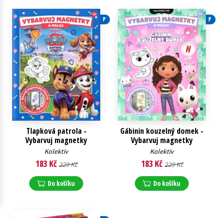
Young adult (SK)
Zahraniční literatura
Zdraví a životní styl
P
P
Všechny tituly
Tlapková patrola -
Gábinin kouzelný domek -
Vybarvuj magnetky
Vybarvuj magnetky
Kolektiv
Kolektiv
183 Kč
183 Kč
229 Kč
229 Kč
Do košíku
Do košíku