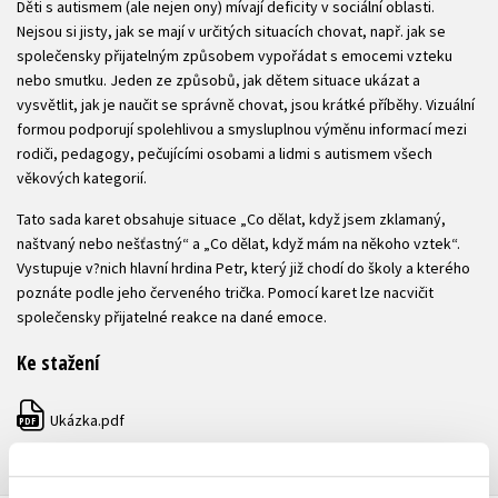
Děti s autismem (ale nejen ony) mívají deficity v sociální oblasti.
Nejsou si jisty, jak se mají v určitých situacích chovat, např. jak se
společensky přijatelným způsobem vypořádat s emocemi vzteku
nebo smutku. Jeden ze způsobů, jak dětem situace ukázat a
vysvětlit, jak je naučit se správně chovat, jsou krátké příběhy. Vizuální
formou podporují spolehlivou a smysluplnou výměnu informací mezi
rodiči, pedagogy, pečujícími osobami a lidmi s autismem všech
věkových kategorií.
Tato sada karet obsahuje situace „Co dělat, když jsem zklamaný,
naštvaný nebo nešťastný“ a „Co dělat, když mám na někoho vztek“.
Vystupuje v?nich hlavní hrdina Petr, který již chodí do školy a kterého
poznáte podle jeho červeného trička. Pomocí karet lze nacvičit
společensky přijatelné reakce na dané emoce.
Ke stažení
Ukázka.pdf
PDF