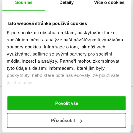
Souhlas
Detaily
Více o cookies
HODNOCENÍ ČTENÁŘŮ
Tato webová stránka používá cookies
V současné době nejsou vytvořena žádná uživatelská hodnocení.
K personalizaci obsahu a reklam, poskytování funkcí
sociálních médií a analýze naší návštěvnosti využíváme
Vaše hodnocení
soubory cookies.
Informace o tom, jak náš web
využíváme, sdílíme se svými partnery pro sociální
Uživatelskou recenzi mohou vkládat pouze registrovaní uživatelé
média, inzerci a analýzy.
Partneři mohou zkombinovat
Přihlásit
tyto údaje s dalšími informacemi, které jim byly
poskytnuty, nebo které poté následovaly, že používáte
jejich služby.
MOHLO BY VÁS TAKÉ ZAJÍMAT
Povolit vše
Přizpůsobit
Edukačně-hodnotící
Tvor