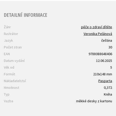
DETAILNÍ INFORMACE
Žánr
péče o zdraví dítěte
Ilustrátor
Veronika Pelánová
Jazyk
čeština
Počet stran
30
EAN
9788088648406
Datum vydání
12.06.2025
Věk od
5
Formát
210x148 mm
Nakladatelství
Pasparta
Hmotnost
0,372
Typ
Kniha
Vazba
měkké desky z kartonu