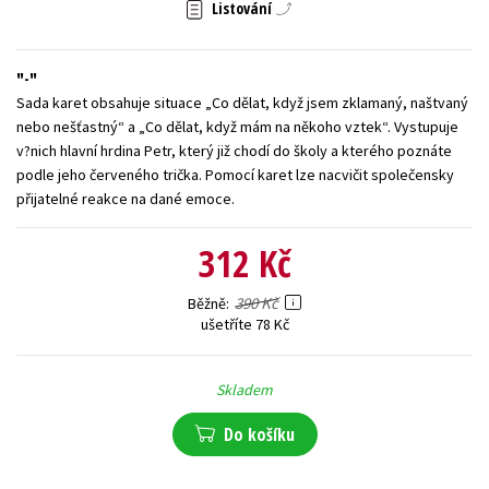
Listování
Young adult (SK)
Zahraniční literatura
Zdraví a životní styl
-
Všechny tituly
Sada karet obsahuje situace „Co dělat, když jsem zklamaný, naštvaný
nebo nešťastný“ a „Co dělat, když mám na někoho vztek“. Vystupuje
v?nich hlavní hrdina Petr, který již chodí do školy a kterého poznáte
podle jeho červeného trička. Pomocí karet lze nacvičit společensky
přijatelné reakce na dané emoce.
312 Kč
390 Kč
Běžně
ušetříte 78 Kč
Skladem
Do košíku