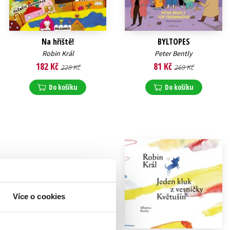
Na hřiště!
BYLTOPES
Robin Král
Peter Bently
182 Kč
81 Kč
228 Kč
269 Kč
Do košíku
Do košíku
Více o cookies