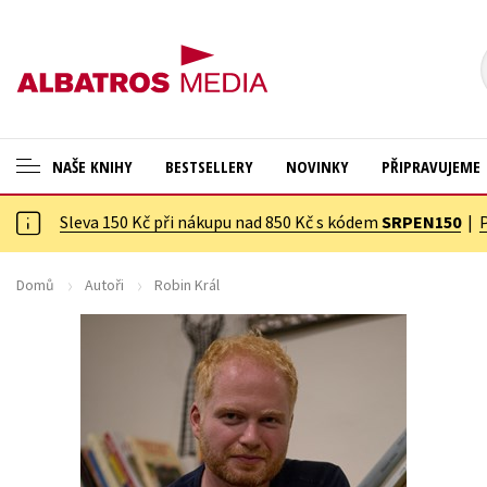
NAŠE KNIHY
BESTSELLERY
NOVINKY
PŘIPRAVUJEME
Sleva 150 Kč při nákupu nad 850 Kč s kódem
SRPEN150
|
ANGLICKÉ KNIHY -20 %
Cestování
NOVÝ VÝPRODEJ -70 %
Dárkové publikace
Domů
Autoři
Robin Král
KNIHY S DÁRKEM
Dárkové zboží
ASTERIX S DÁRKEM
Digitální fotografie
🎁DÁRKOVÉ PUBLIKACE
Esoterika a duchovní svět
✉️ DÁRKOVÉ POUKAZY
Historie a military
Hobby