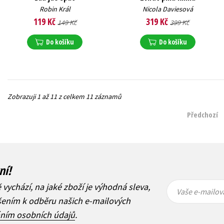
Robin Král
Nicola Daviesová
119 Kč
319 Kč
149 Kč
399 Kč
Do košíku
Do košíku
Zobrazuji 1 až 11 z celkem 11 záznamů
Předchozí
ní!
Vaše e-
Vaše e-
ě vychází, na jaké zboží je výhodná sleva,
mailová
mailová
Vaše e-mailov
adresa
adresa
ášením k odběru našich e-mailových
áním osobních údajů
.