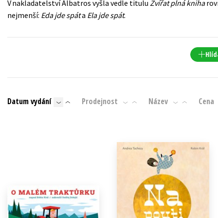
V nakladatelství Albatros vyšla vedle titulu
Zvířat plná kniha
rov
Populárně - naučná pro dospělé
nejmenší:
Eda jde spát
a
Ela jde spát
.
Young adult (SK)
Populárně - naučné pro děti
Zahraniční literatura
Předškoláci
Zdraví a životní styl
Hlíd
Příroda a zahrada
Datum vydání
Prodejnost
Název
Cena
šechny tituly