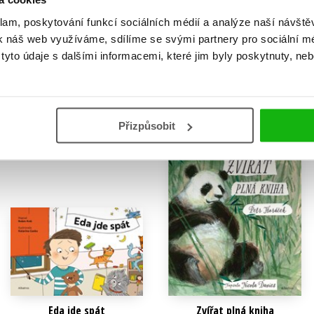
Ať žije královna!
Bydlíme hned vedle zoo
klam, poskytování funkcí sociálních médií a analýze naší návšt
Robin Král
Robin Král
k náš web využíváme, sdílíme se svými partnery pro sociální méd
263 Kč
182 Kč
329 Kč
228 Kč
yto údaje s dalšími informacemi, které jim byly poskytnuty, neb
Do košíku
Do košíku
Přizpůsobit
Eda jde spát
Zvířat plná kniha