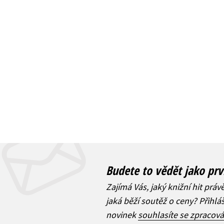
Budete to vědět jako prv
Zajímá Vás, jaký knižní hit práv
jaká běží soutěž o ceny? Přihl
novinek
souhlasíte se zpracov