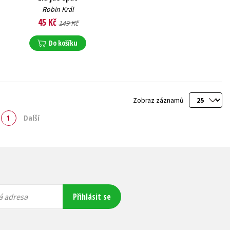
Robin Král
45 Kč
149 Kč
Do košíku
Zobraz záznamů
1
Další
Přihlásit se
á adresa