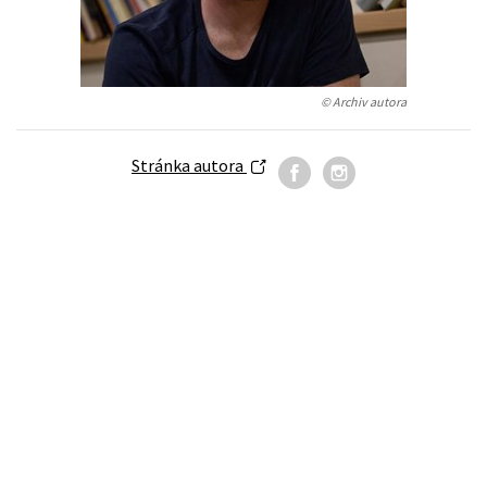
Auto - moto
Jazyky
Beletrie pro děti
Kalendáře
Beletrie pro dospělé
© Archiv autora
Kariéra a osobní rozvoj
Byznys a ekonomie
Komiks
Stránka autora
V