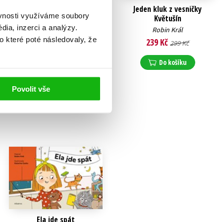
Naši noví malí známí
Jeden kluk z vesničky
ěvnosti využíváme soubory
Květušín
Robin Král
ia, inzerci a analýzy.
Robin Král
119 Kč
149 Kč
o které poté následovaly, že
239 Kč
299 Kč
Do košíku
Do košíku
Povolit vše
Ela jde spát