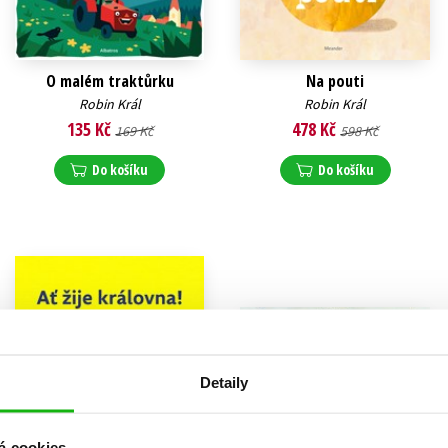
O malém traktůrku
Na pouti
Robin Král
Robin Král
135 Kč
478 Kč
169 Kč
598 Kč
Do košíku
Do košíku
Detaily
á cookies