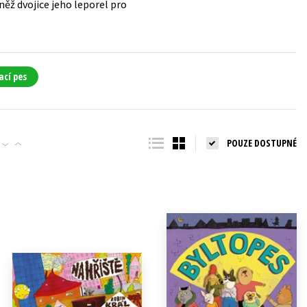
něž dvojice jeho leporel pro
ací pes
POUZE DOSTUPNÉ