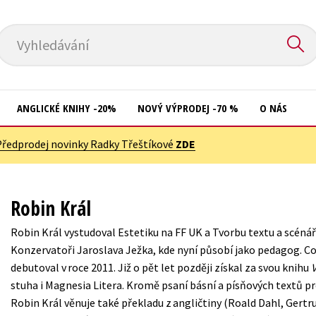
Vyhledávání
ANGLICKÉ KNIHY -20%
NOVÝ VÝPRODEJ -70 %
O NÁS
Předprodej novinky Radky Třeštíkové
ZDE
Přírodní vědy
Křížovky
Společnost, politika
Kuchařky
Robin Král
Technika a věda
New Adult
Robin Král vystudoval Estetiku na FF UK a Tvorbu textu a scénář
Učebnice
Ostatní
Konzervatoři Jaroslava Ježka, kde nyní působí jako pedagog. Co
Umění a kultura
debutoval v roce 2011. Již o pět let později získal za svou knihu
Počítače
stuha i Magnesia Litera. Kromě psaní básní a písňových textů pr
Výchova a pedagogika
Poezie
Robin Král věnuje také překladu z angličtiny (Roald Dahl, Gertru
Young adult