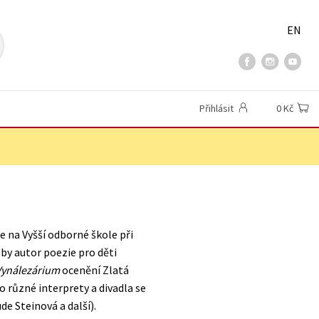
EN
Přihlásit
0 Kč
e na Vyšší odborné škole při
by autor poezie pro děti
Vynálezárium
ocenění Zlatá
o různé interprety a divadla se
de Steinová a další).