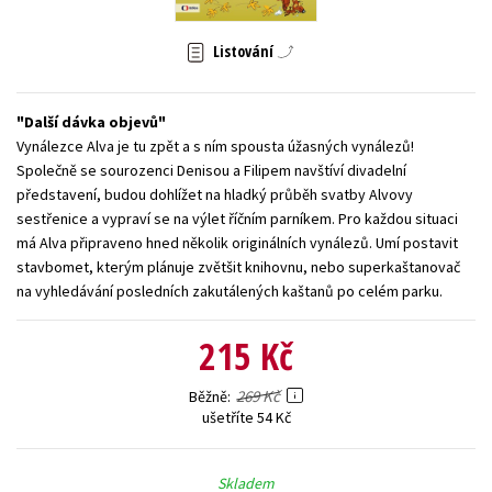
Young adult (SK)
Zahraniční literatura
Zdraví a životní styl
Listování
Všechny tituly
Další dávka objevů
Vynálezce Alva je tu zpět a s ním spousta úžasných vynálezů!
Společně se sourozenci Denisou a Filipem navštíví divadelní
představení, budou dohlížet na hladký průběh svatby Alvovy
sestřenice a vypraví se na výlet říčním parníkem. Pro každou situaci
má Alva připraveno hned několik originálních vynálezů. Umí postavit
stavbomet, kterým plánuje zvětšit knihovnu, nebo superkaštanovač
na vyhledávání posledních zakutálených kaštanů po celém parku.
215 Kč
269 Kč
Běžně
ušetříte 54 Kč
Skladem