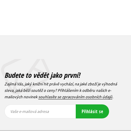
Budete to vědět jako první!
Zajímá Vás, jaký knižní hit právě vychází, na jaké zboží je výhodná
sleva, jaká běží soutěž o ceny? Přihlášením k odběru našich e-
mailových novinek
souhlasíte se zpracováním osobních údajů
.
Vaše e-
Vaše e-
Přihlásit se
mailová
mailová
Vaše e-mailová adresa
adresa
adresa