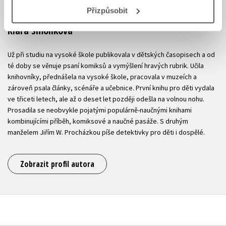
Přizpůsobit
Klára Smolíková
Už při studiu na vysoké škole publikovala v dětských časopisech a od
té doby se věnuje psaní komiksů a vymýšlení hravých rubrik. Učila
knihovníky, přednášela na vysoké škole, pracovala v muzeích a
zároveň psala články, scénáře a učebnice. První knihu pro děti vydala
ve třiceti letech, ale až o deset let později odešla na volnou nohu.
Prosadila se neobvykle pojatými populárně-naučnými knihami
kombinujícími příběh, komiksové a naučné pasáže. S druhým
manželem Jiřím W. Procházkou píše detektivky pro děti i dospělé.
Zobrazit profil autora