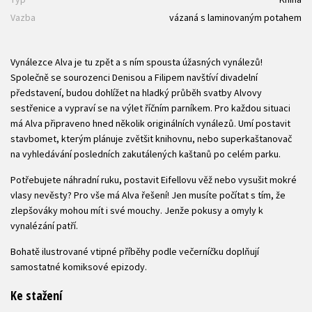
Vazba
vázaná s laminovaným potahem
Vynálezce Alva je tu zpět a s ním spousta úžasných vynálezů!
Společně se sourozenci Denisou a Filipem navštíví divadelní
představení, budou dohlížet na hladký průběh svatby Alvovy
sestřenice a vypraví se na výlet říčním parníkem. Pro každou situaci
má Alva připraveno hned několik originálních vynálezů. Umí postavit
stavbomet, kterým plánuje zvětšit knihovnu, nebo superkaštanovač
na vyhledávání posledních zakutálených kaštanů po celém parku.
Potřebujete náhradní ruku, postavit Eifellovu věž nebo vysušit mokré
vlasy nevěsty? Pro vše má Alva řešení! Jen musíte počítat s tím, že
zlepšováky mohou mít i své mouchy. Jenže pokusy a omyly k
vynalézání patří.
Bohatě ilustrované vtipné příběhy podle večerníčku doplňují
samostatné komiksové epizody.
Ke stažení