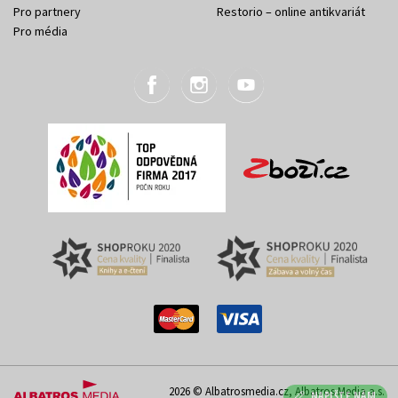
Pro partnery
Restorio – online antikvariát
Pro média
2026 © Albatrosmedia.cz, Albatros Media a.s.
NAPIŠTE NÁM