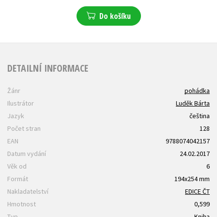
Do košíku
DETAILNÍ INFORMACE
Žánr
pohádka
Ilustrátor
Luděk Bárta
Jazyk
čeština
Počet stran
128
EAN
9788074042157
Datum vydání
24.02.2017
Věk od
6
Formát
194x254 mm
Nakladatelství
EDICE ČT
Hmotnost
0,599
Typ
Kniha