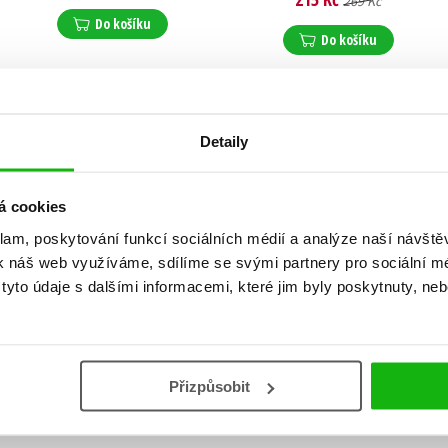
269 Kč
Do košíku
Do košíku
Detaily
á cookies
klam, poskytování funkcí sociálních médií a analýze naší návšt
k náš web využíváme, sdílíme se svými partnery pro sociální méd
yto údaje s dalšími informacemi, které jim byly poskytnuty, neb
Přizpůsobit