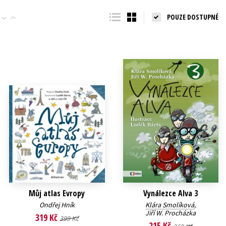
Populárně - naučná pro dospělé
POUZE DOSTUPNÉ
Young adult (SK)
Populárně - naučné pro děti
Zahraniční literatura
Předškoláci
Zdraví a životní styl
Příroda a zahrada
šechny tituly
Můj atlas Evropy
Vynálezce Alva 3
Ondřej Hník
Klára Smolíková
,
Jiří W. Procházka
319 Kč
399 Kč
215 Kč