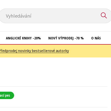
Vyhledávání
ANGLICKÉ KNIHY -20%
NOVÝ VÝPRODEJ -70 %
O NÁS
Předprodej novinky bestsellerové autorky
Přírodní vědy
Křížovky
Společnost, politika
Kuchařky
Technika a věda
New Adult
Učebnice
Ostatní
Umění a kultura
Počítače
ací pes
Výchova a pedagogika
Poezie
Young adult