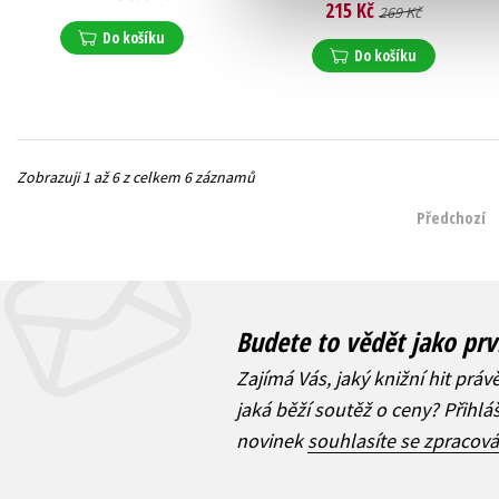
215 Kč
269 Kč
Do košíku
Do košíku
Zobrazuji 1 až 6 z celkem 6 záznamů
Předchozí
Budete to vědět jako prv
Zajímá Vás, jaký knižní hit práv
jaká běží soutěž o ceny? Přihl
novinek
souhlasíte se zpracov