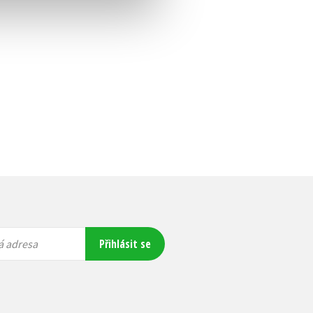
Přihlásit se
á adresa