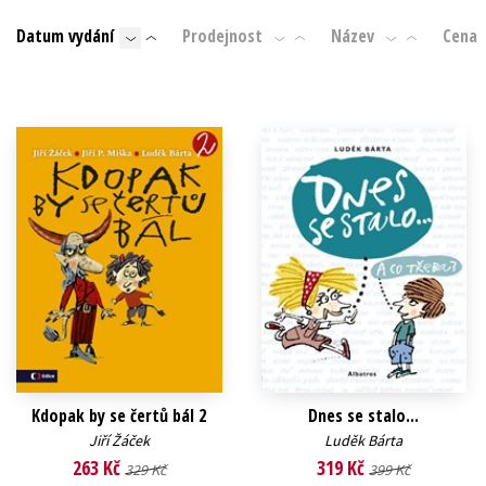
Auto - moto
Datum vydání
Prodejnost
Název
Cena
Jazyky
Beletrie pro děti
Kalendáře
Beletrie pro dospělé
Kariéra a osobní rozvoj
Byznys a ekonomie
Komiks
V
Kdopak by se čertů bál 2
Dnes se stalo...
Jiří Žáček
Luděk Bárta
263 Kč
319 Kč
329 Kč
399 Kč