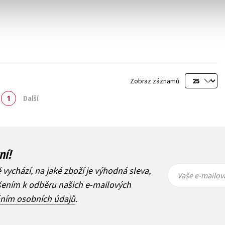
Zobraz záznamů
1
Další
ní!
Vaše e-
Vaše e-
ě vychází, na jaké zboží je výhodná sleva,
mailová
mailová
Vaše e-mailov
adresa
adresa
ášením k odběru našich e-mailových
áním osobních údajů
.