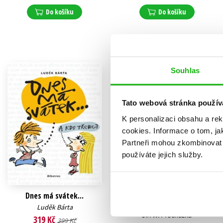
Do košíku
Do košíku
Souhlas
Tato webová stránka použív
K personalizaci obsahu a re
cookies.
Informace o tom, ja
Partneři mohou zkombinovat t
používáte jejich služby.
Dnes má svátek...
Vynálezce Alva 2
Luděk Bárta
Klára Smolíková
,
Jiří W. Procházka
319 Kč
399 Kč