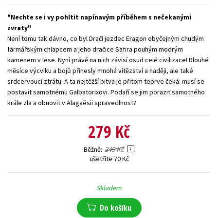
Young adult (SK)
Zahraniční literatura
Zdraví a životní styl
Nechte se i vy pohltit napínavým příběhem s nečekanými
zvraty
Všechny tituly
Není tomu tak dávno, co byl Dračí jezdec Eragon obyčejným chudým
farmářským chlapcem a jeho dračice Safira pouhým modrým
kamenem v lese. Nyní právě na nich závisí osud celé civilizace! Dlouhé
měsíce výcviku a bojů přinesly mnohá vítězství a naději, ale také
srdcervoucí ztrátu. A ta nejtěžší bitva je přitom teprve čeká: musí se
postavit samotnému Galbatorixovi. Podaří se jim porazit samotného
krále zla a obnovit v Alagaësii spravedlnost?
279 Kč
349 Kč
Běžně
ušetříte 70 Kč
Skladem
Do košíku