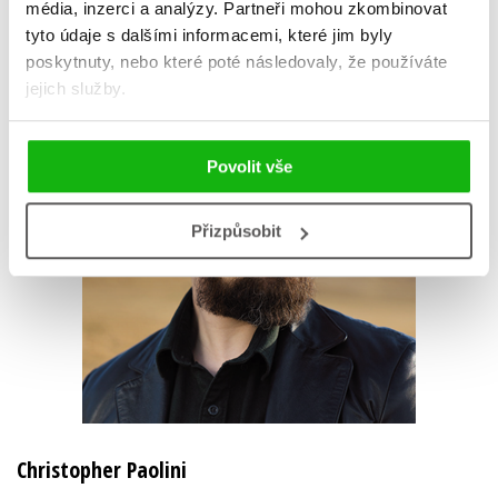
AUTOR KNIHY
média, inzerci a analýzy.
Partneři mohou zkombinovat
tyto údaje s dalšími informacemi, které jim byly
poskytnuty, nebo které poté následovaly, že používáte
jejich služby.
Povolit vše
Přizpůsobit
Christopher Paolini