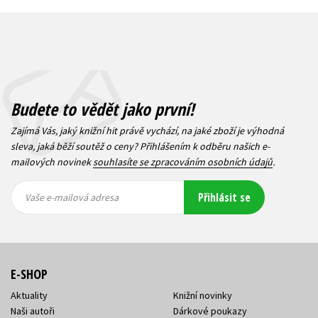
Budete to vědět jako první!
Zajímá Vás, jaký knižní hit právě vychází, na jaké zboží je výhodná
sleva, jaká běží soutěž o ceny? Přihlášením k odběru našich e-
mailových novinek
souhlasíte se zpracováním osobních údajů
.
Vaše e-
Vaše e-
Přihlásit se
mailová
mailová
Vaše e-mailová adresa
adresa
adresa
E-SHOP
Aktuality
Knižní novinky
Naši autoři
Dárkové poukazy