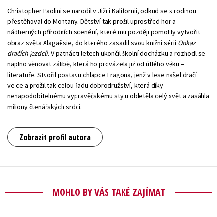
Christopher Paolini se narodil v Jižní Kalifornii, odkud se s rodinou
přestěhoval do Montany. Dětství tak prožil uprostřed hor a
nádherných přírodních scenérií, které mu později pomohly vytvořit
obraz světa Alagaësie, do kterého zasadil svou knižní sérii
Odkaz
dračích jezdců
. V patnácti letech ukončil školní docházku a rozhodl se
naplno věnovat zálibě, která ho provázela již od útlého věku –
literatuře. Stvořil postavu chlapce Eragona, jenž v lese našel dračí
vejce a prožil tak celou řadu dobrodružství, která díky
nenapodobitelnému vypravěčskému stylu obletěla celý svět a zasáhla
miliony čtenářských srdcí.
Zobrazit profil autora
MOHLO BY VÁS TAKÉ ZAJÍMAT