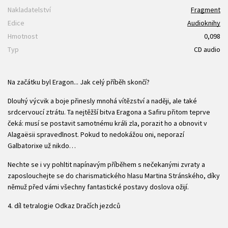
Nakladatelství
Fragment
Edice
Audioknihy
Hmotnost
0,098
Typ
CD audio
Na začátku byl Eragon... Jak celý příběh skončí?
Dlouhý výcvik a boje přinesly mnohá vítězství a naději, ale také
srdcervoucí ztrátu. Ta nejtěžší bitva Eragona a Safiru přitom teprve
čeká: musí se postavit samotnému králi zla, porazit ho a obnovit v
Alagaësii spravedlnost. Pokud to nedokážou oni, neporazí
Galbatorixe už nikdo…
Nechte se i vy pohltit napínavým příběhem s nečekanými zvraty a
zaposlouchejte se do charismatického hlasu Martina Stránského, díky
němuž před vámi všechny fantastické postavy doslova ožijí.
4. díl tetralogie Odkaz Dračích jezdců