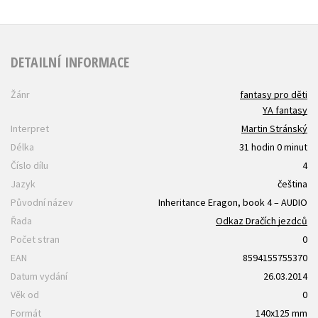
DETAILNÍ INFORMACE
Žánr
fantasy pro děti
YA fantasy
Interpret
Martin Stránský
Délka
31 hodin 0 minut
Číslo dílu
4
Jazyk
čeština
Původní název
Inheritance Eragon, book 4 – AUDIO
Řada
Odkaz Dračích jezdců
Počet stran
0
EAN
8594155755370
Datum vydání
26.03.2014
Věk od
0
Formát
140x125 mm