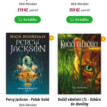
Rick Riordan
Rick Riordan
319 Kč
359 Kč
399 Kč
449 Kč
Do košíku
Do košíku
N
N
Percy Jackson - Pohár bohů
Kočičí válečníci (1) - Vzhůru
do divočiny
Rick Riordan