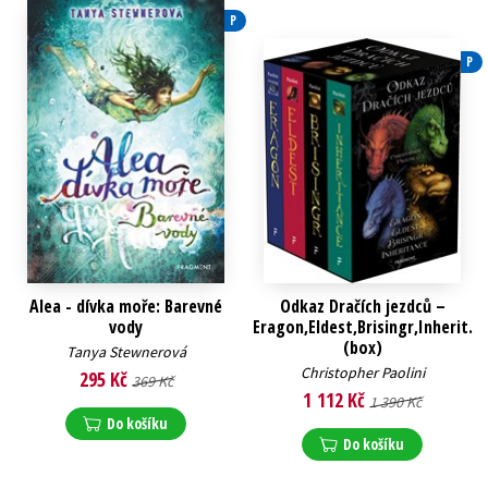
P
P
Alea - dívka moře: Barevné
Odkaz Dračích jezdců –
vody
Eragon,Eldest,Brisingr,Inherit.
(box)
Tanya Stewnerová
Christopher Paolini
295 Kč
369 Kč
1 112 Kč
1 390 Kč
Do košíku
Do košíku