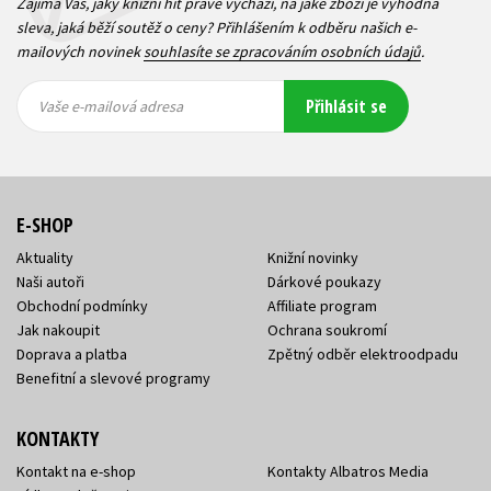
Zajímá Vás, jaký knižní hit právě vychází, na jaké zboží je výhodná
sleva, jaká běží soutěž o ceny? Přihlášením k odběru našich e-
mailových novinek
souhlasíte se zpracováním osobních údajů
.
Vaše e-
Vaše e-
Přihlásit se
mailová
mailová
Vaše e-mailová adresa
adresa
adresa
E-SHOP
Aktuality
Knižní novinky
Naši autoři
Dárkové poukazy
Obchodní podmínky
Affiliate program
Jak nakoupit
Ochrana soukromí
Doprava a platba
Zpětný odběr elektroodpadu
Benefitní a slevové programy
KONTAKTY
Kontakt na e-shop
Kontakty Albatros Media