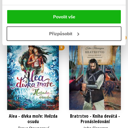
239 Kč
299 Kč
Do košíku
Do košíku
Povolit vše
Přizpůsobit
N
B
N
Alea - dívka moře: Hvězda
Bratrstvo - Kniha devátá -
osudu
Pronásledování