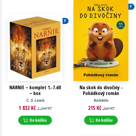
P
Young adult (SK)
Zahraniční literatura
Zdraví a životní styl
P
Všechny tituly
NARNIE – komplet 1.-7.díl
Na skok do divočiny -
– box
Pohádkový román
C. S. Lewis
Kolektiv
1 832 Kč
215 Kč
2 290 Kč
269 Kč
Do košíku
Do košíku