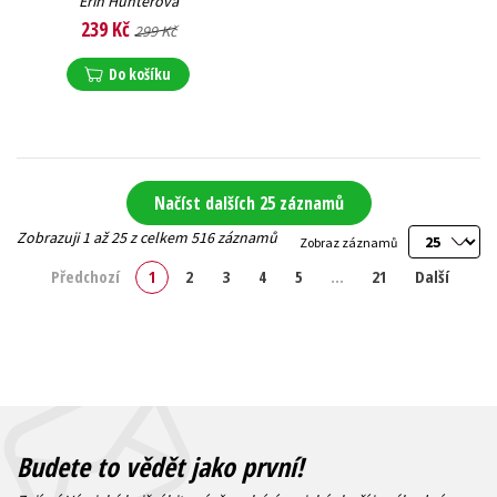
Erin Hunterová
239 Kč
299 Kč
Do košíku
Načíst dalších 25 záznamů
Zobrazuji 1 až 25 z celkem 516 záznamů
Zobraz záznamů
Předchozí
1
2
3
4
5
…
21
Další
Budete to vědět jako první!