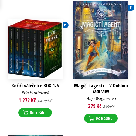
P
P
Kočičí válečníci: BOX 1-6
Magičtí agenti – V Dublinu
řádí víly!
Erin Hunterová
Anja Wagnerová
1 272 Kč
1 590 Kč
279 Kč
349 Kč
Do košíku
Do košíku