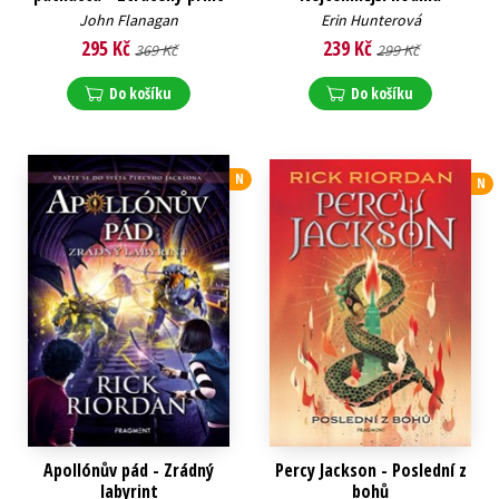
John Flanagan
Erin Hunterová
295 Kč
239 Kč
369 Kč
299 Kč
Do košíku
Do košíku
N
N
Apollónův pád - Zrádný
Percy Jackson - Poslední z
labyrint
bohů