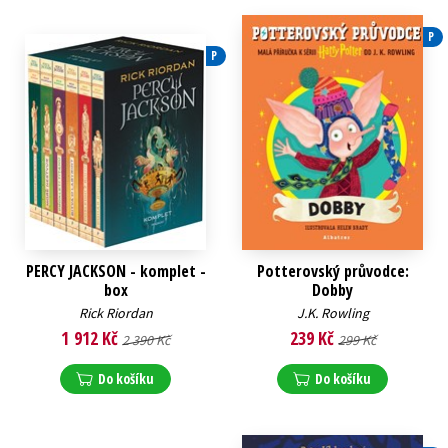
P
P
PERCY JACKSON - komplet -
Potterovský průvodce:
box
Dobby
Rick Riordan
J.K. Rowling
1 912 Kč
239 Kč
2 390 Kč
299 Kč
Do košíku
Do košíku