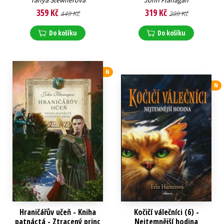
Tanya Stewnerová
John Flanagan
359 Kč
319 Kč
449 Kč
399 Kč
Do košíku
Do košíku
N
N
Hraničářův učeň - Kniha
Kočičí válečníci (6) -
patnáctá - Ztracený princ
Nejtemnější hodina