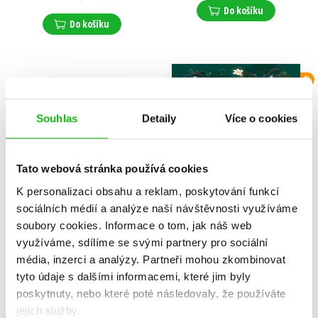
Do košíku
Do košíku
N
N
Souhlas
Detaily
Více o cookies
Tato webová stránka používá cookies
K personalizaci obsahu a reklam, poskytování funkcí
sociálních médií a analýze naší návštěvnosti využíváme
soubory cookies.
Informace o tom, jak náš web
využíváme, sdílíme se svými partnery pro sociální
média, inzerci a analýzy.
Partneři mohou zkombinovat
tyto údaje s dalšími informacemi, které jim byly
Vlčí smečka: Vlk samotář
Ochránkyně snů: Mapa
Hvězdné rokle
poskytnuty, nebo které poté následovaly, že používáte
Edo van Belkom
Rebecca Lewis-Oakesová
jejich služby.
239 Kč
299 Kč