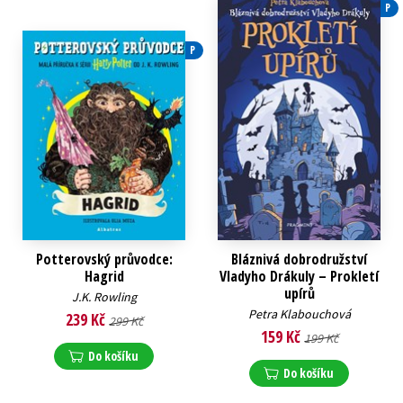
P
P
Potterovský průvodce:
Bláznivá dobrodružství
Hagrid
Vladyho Drákuly – Prokletí
upírů
J.K. Rowling
Petra Klabouchová
239 Kč
299 Kč
159 Kč
199 Kč
Do košíku
Do košíku