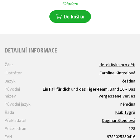
Skladem
Do košíku
DETAILNÍ INFORMACE
Žánr
detektivka pro děti
Ilustrátor
Caroline Kintzelová
Jazyk
čeština
Původní
Ein Fall für dich und das Tiger-Team, Band 16 – Das
název
vergessene Verlies
Původní jazyk
němčina
Řada
Klub Tygrů
Překladatel
Dagmar Steidlová
Počet stran
128
EAN
9788025350416