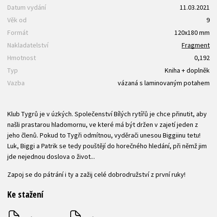
Datum vydání
11.03.2021
Věk od
9
Formát
120x180 mm
Nakladatelství
Fragment
Hmotnost
0,192
Typ
Kniha + doplněk
Vazba
vázaná s laminovaným potahem
Klub Tygrů je v úzkých. Společenství Bílých rytířů je chce přinutit, aby
našli prastarou hladomornu, ve které má být držen v zajetí jeden z
jeho členů. Pokud to Tygři odmítnou, vyděrači unesou Biggiinu tetu!
Luk, Biggi a Patrik se tedy pouštějí do horečného hledání, při němž jim
jde nejednou doslova o život...
Zapoj se do pátrání i ty a zažij celé dobrodružství z první ruky!
Ke stažení