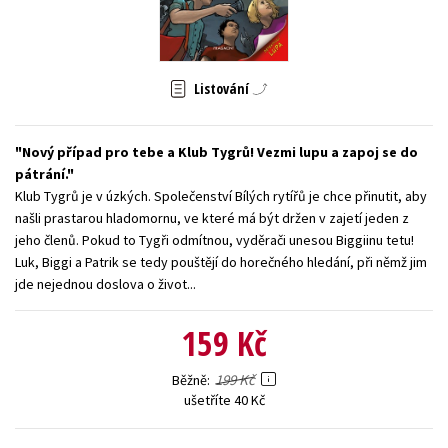
Young adult (SK)
Zahraniční literatura
Zdraví a životní styl
Všechny tituly
Listování
Nový případ pro tebe a Klub Tygrů! Vezmi lupu a zapoj se do
pátrání.
Klub Tygrů je v úzkých. Společenství Bílých rytířů je chce přinutit, aby
našli prastarou hladomornu, ve které má být držen v zajetí jeden z
jeho členů. Pokud to Tygři odmítnou, vyděrači unesou Biggiinu tetu!
Luk, Biggi a Patrik se tedy pouštějí do horečného hledání, při němž jim
jde nejednou doslova o život...
159 Kč
199 Kč
Běžně
ušetříte 40 Kč