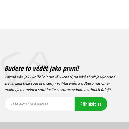
Budete to vědět jako první!
Zajímá Vás, jaký knižní hit právě vychází, na jaké zboží je výhodná
sleva, jaká běží soutěž o ceny? Přihlášením k odběru našich e-
mailových novinek
souhlasíte se zpracováním osobních údajů
.
Vaše e-
Vaše e-
Přihlásit se
mailová
mailová
Vaše e-mailová adresa
adresa
adresa