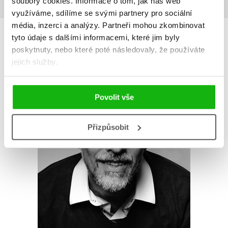
soubory cookies.
Informace o tom, jak náš web
využíváme, sdílíme se svými partnery pro sociální
média, inzerci a analýzy.
Partneři mohou zkombinovat
AUTOR KNIHY
tyto údaje s dalšími informacemi, které jim byly
poskytnuty, nebo které poté následovaly, že používáte
jejich služby.
Povolit vše
Přizpůsobit