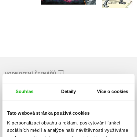
249 Kč
199 Kč
2
HODNOCENÍ ČTENÁŘŮ
V současné době nejsou vytvořena žádná uživatelská hodnocení.
Souhlas
Detaily
Více o cookies
Vaše hodnocení
Tato webová stránka používá cookies
Uživatelskou recenzi mohou vkládat pouze registrovaní uživatelé
K personalizaci obsahu a reklam, poskytování funkcí
Přihlásit
sociálních médií a analýze naší návštěvnosti využíváme