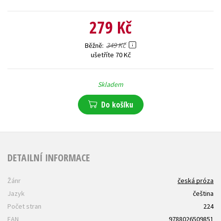
279 Kč
349 Kč
Běžně
ušetříte 70 Kč
Skladem
Do košíku
DETAILNÍ INFORMACE
Žánr
česká próza
Jazyk
čeština
Počet stran
224
EAN
9788026509851