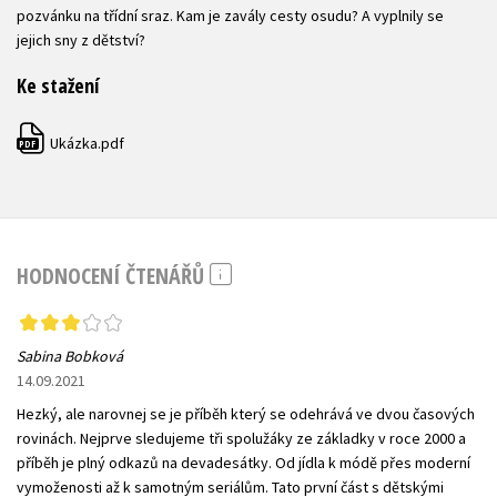
pozvánku na třídní sraz. Kam je zavály cesty osudu? A vyplnily se
jejich sny z dětství?
Ke stažení
Ukázka.pdf
PDF
HODNOCENÍ ČTENÁŘŮ
Sabina Bobková
14.09.2021
Hezký, ale narovnej se je příběh který se odehrává ve dvou časových
rovinách. Nejprve sledujeme tři spolužáky ze základky v roce 2000 a
příběh je plný odkazů na devadesátky. Od jídla k módě přes moderní
vymoženosti až k samotným seriálům. Tato první část s dětskými