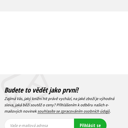
Budete to vědět jako první!
Zajímá Vás, jaký knižní hit právě vychází, na jaké zboží je výhodná
sleva, jaká běží soutěž o ceny? Přihlášením k odběru našich e-
mailových novinek
souhlasíte se zpracováním osobních údajů
.
Vaše e-
Vaše e-
Přihlásit se
mailová
mailová
Vaše e-mailová adresa