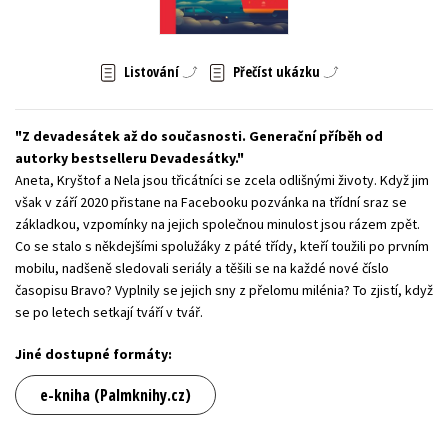
Young adult (SK)
Zahraniční literatura
Zdraví a životní styl
Listování
Přečíst ukázku
Všechny tituly
Z devadesátek až do současnosti. Generační příběh od
autorky bestselleru Devadesátky.
Aneta, Kryštof a Nela jsou třicátníci se zcela odlišnými životy. Když jim
však v září 2020 přistane na Facebooku pozvánka na třídní sraz se
základkou, vzpomínky na jejich společnou minulost jsou rázem zpět.
Co se stalo s někdejšími spolužáky z páté třídy, kteří toužili po prvním
mobilu, nadšeně sledovali seriály a těšili se na každé nové číslo
časopisu Bravo? Vyplnily se jejich sny z přelomu milénia? To zjistí, když
se po letech setkají tváří v tvář.
Jiné dostupné formáty:
e-kniha (Palmknihy.cz)