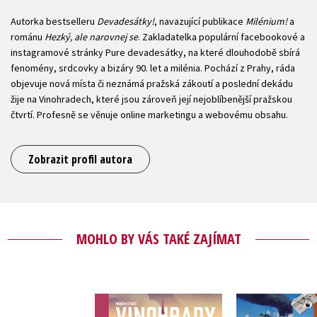
Autorka bestselleru
Devadesátky!
, navazující publikace
Milénium!
a
románu
Hezký, ale narovnej se
. Zakladatelka populární facebookové a
instagramové stránky Pure devadesátky, na které dlouhodobě sbírá
fenomény, srdcovky a bizáry 90. let a milénia. Pochází z Prahy, ráda
objevuje nová místa či neznámá pražská zákoutí a poslední dekádu
žije na Vinohradech, které jsou zároveň její nejoblíbenější pražskou
čtvrtí. Profesně se věnuje online marketingu a webovému obsahu.
Zobrazit profil autora
MOHLO BY VÁS TAKÉ ZAJÍMAT
Příběhy čtvrtí: