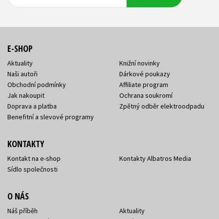
adresa
adresa
E-SHOP
Aktuality
Knižní novinky
Naši autoři
Dárkové poukazy
Obchodní podmínky
Affiliate program
Jak nakoupit
Ochrana soukromí
Doprava a platba
Zpětný odběr elektroodpadu
Benefitní a slevové programy
KONTAKTY
Kontakt na e-shop
Kontakty Albatros Media
Sídlo společnosti
O NÁS
Náš příběh
Aktuality