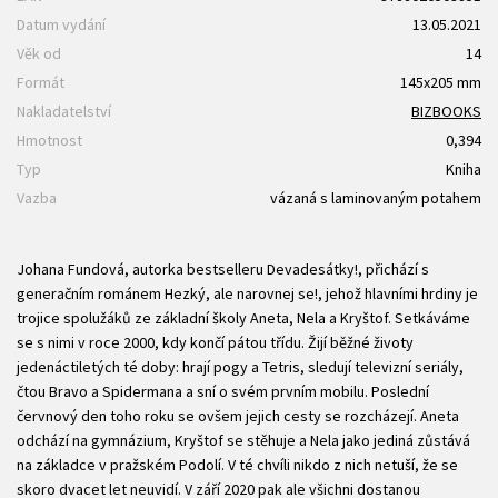
Datum vydání
13.05.2021
Věk od
14
Formát
145x205 mm
Nakladatelství
BIZBOOKS
Hmotnost
0,394
Typ
Kniha
Vazba
vázaná s laminovaným potahem
Johana Fundová, autorka bestselleru Devadesátky!, přichází s
generačním románem Hezký, ale narovnej se!, jehož hlavními hrdiny je
trojice spolužáků ze základní školy Aneta, Nela a Kryštof. Setkáváme
se s nimi v roce 2000, kdy končí pátou třídu. Žijí běžné životy
jedenáctiletých té doby: hrají pogy a Tetris, sledují televizní seriály,
čtou Bravo a Spidermana a sní o svém prvním mobilu. Poslední
červnový den toho roku se ovšem jejich cesty se rozcházejí. Aneta
odchází na gymnázium, Kryštof se stěhuje a Nela jako jediná zůstává
na základce v pražském Podolí. V té chvíli nikdo z nich netuší, že se
skoro dvacet let neuvidí. V září 2020 pak ale všichni dostanou