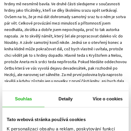
hrdiny mě nesmírně bavila. Ve druhé části sledujeme v současnosti
hrdiny jako třicátníky, kteří se díky školnímu srazu opět setkávají.
Ovšem na to, že je má dát dohromady samotný sraz tu o něm je sotva
pár vět. Celkové provázání mezi minulostí a přítomností jsem
neodhalila, zkrátka a dobře jsem nepochopila, proč to tak autorka
napsala. Je to skvělý námět, který šel ale propracovat daleko víc do
hloubky. A závěr samotný končí nikde. Jedná se o otevřený konec a
kniha klidně může pokračovat dál, což bych vlastně i uvítala, protože
chci vědět jak to s hrdiny dopadlo. Hlavně teda s Kryštofem a Nelou,
protože Aneta mi k srdci teda nepřirostla. Pokud hledáte oddechovou
četbu která ve vás vyvolá dejavu devadesátek, pak rozhodně po
Hezký, ale narovnej se! sáhněte. Za mě první polovina byla naprosto
skvělá a kdyby zůstalo jen u novelky z první části knihy, asi bych dala
dokonce pět z pěti! Celou recenzi najdete na blogu:
https://kniznipristaviste.blogspot.com/2021/08/recenze-hezky-ale-
Souhlas
Detaily
Více o cookies
narovnej-se.html
Tato webová stránka používá cookies
Vaše hodnocení
K personalizaci obsahu a reklam, poskytování funkcí