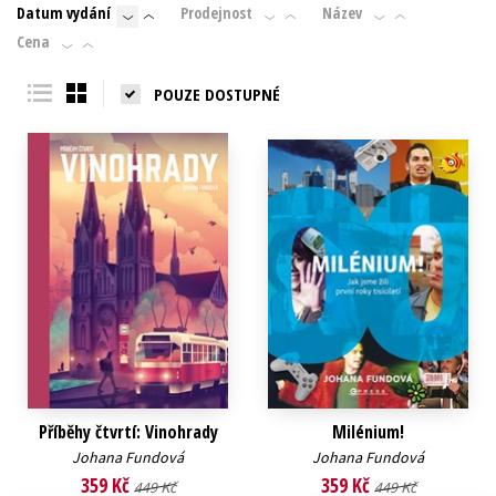
Datum vydání
Prodejnost
Název
Cena
POUZE DOSTUPNÉ
Příběhy čtvrtí: Vinohrady
Milénium!
Johana Fundová
Johana Fundová
359 Kč
359 Kč
449 Kč
449 Kč