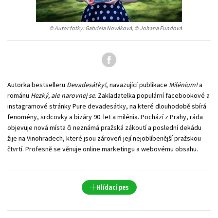
Young adult (SK)
Zahraniční literatura
Zdraví a životní styl
© Autor fotky: Gabriela Nováková, © Johana Fundová
Všechny tituly
Autorka bestselleru
Devadesátky!
, navazující publikace
Milénium!
a
románu
Hezký, ale narovnej se
. Zakladatelka populární facebookové a
instagramové stránky Pure devadesátky, na které dlouhodobě sbírá
fenomény, srdcovky a bizáry 90. let a milénia. Pochází z Prahy, ráda
objevuje nová místa či neznámá pražská zákoutí a poslední dekádu
žije na Vinohradech, které jsou zároveň její nejoblíbenější pražskou
čtvrtí. Profesně se věnuje online marketingu a webovému obsahu.
Hlídací pes