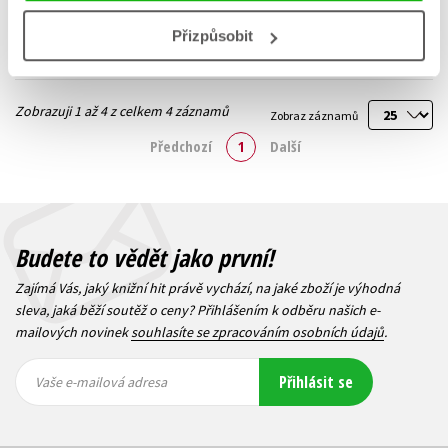
Do košíku
Do košíku
Přizpůsobit
Zobrazuji 1 až 4 z celkem 4 záznamů
Zobraz záznamů
Předchozí
1
Další
Budete to vědět jako první!
Zajímá Vás, jaký knižní hit právě vychází, na jaké zboží je výhodná
sleva, jaká běží soutěž o ceny? Přihlášením k odběru našich e-
mailových novinek
souhlasíte se zpracováním osobních údajů
.
Vaše e-
Vaše e-
Přihlásit se
mailová
mailová
Vaše e-mailová adresa
adresa
adresa