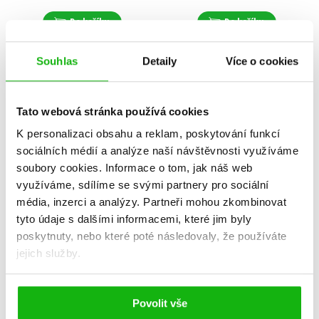
Do košíku
Do košíku
Souhlas
Detaily
Více o cookies
Tato webová stránka používá cookies
K personalizaci obsahu a reklam, poskytování funkcí
sociálních médií a analýze naší návštěvnosti využíváme
soubory cookies.
Informace o tom, jak náš web
využíváme, sdílíme se svými partnery pro sociální
média, inzerci a analýzy.
Partneři mohou zkombinovat
tyto údaje s dalšími informacemi, které jim byly
poskytnuty, nebo které poté následovaly, že používáte
jejich služby.
Devadesátky!
Hezký, ale narovnej se!
Johana Fundová
Johana Fundová
319 Kč
279 Kč
399 Kč
349 Kč
Povolit vše