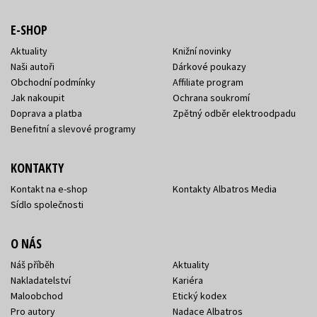
E-SHOP
Aktuality
Knižní novinky
Naši autoři
Dárkové poukazy
Obchodní podmínky
Affiliate program
Jak nakoupit
Ochrana soukromí
Doprava a platba
Zpětný odběr elektroodpadu
Benefitní a slevové programy
KONTAKTY
Kontakt na e-shop
Kontakty Albatros Media
Sídlo společnosti
O NÁS
Náš příběh
Aktuality
Nakladatelství
Kariéra
Maloobchod
Etický kodex
Pro autory
Nadace Albatros