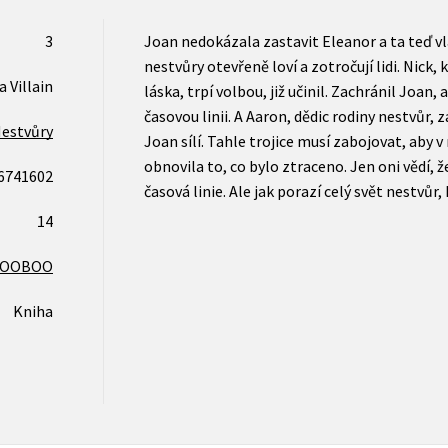
3
Joan nedokázala zastavit Eleanor a ta teď vl
nestvůry otevřeně loví a zotročují lidi. Nick, 
a Villain
láska, trpí volbou, již učinil. Zachránil Joan
časovou linii. A Aaron, dědic rodiny nestvůr, za
estvůry
Joan sílí. Tahle trojice musí zabojovat, aby 
obnovila to, co bylo ztraceno. Jen oni vědí, ž
6741602
časová linie. Ale jak porazí celý svět nestvůr
14
COOBOO
Kniha