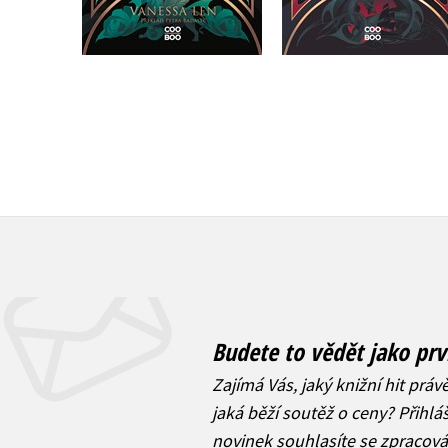
375 Kč
469 Kč
319 Kč
399 Kč
Budete to vědět jako prv
Zajímá Vás, jaký knižní hit práv
jaká běží soutěž o ceny? Přihl
novinek
souhlasíte se zpracov