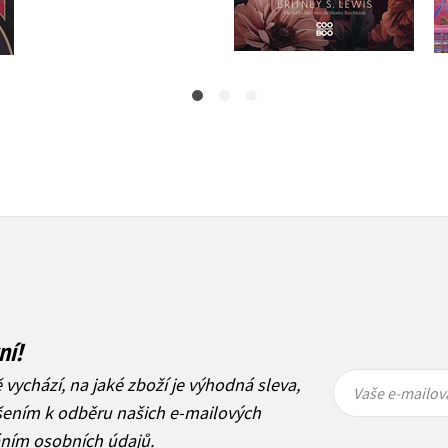
399 Kč
499 Kč
1 112 Kč
1 390 Kč
ní!
Vaše e-
Vaše e-
ě vychází, na jaké zboží je výhodná sleva,
mailová
mailová
Vaše e-mailov
adresa
adresa
ášením k odběru našich e-mailových
áním osobních údajů
.