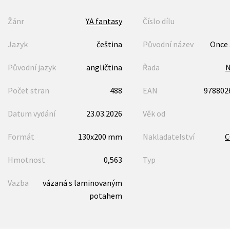
Žánr
YA fantasy
Číslo dílu
Jazyk
čeština
Původní název
Once 
Původní jazyk
angličtina
Řada
N
Počet stran
488
EAN
978802
Datum vydání
23.03.2026
Věk od
Formát
130x200 mm
Nakladatelství
Hmotnost
0,563
Typ
Vazba
vázaná s laminovaným
potahem