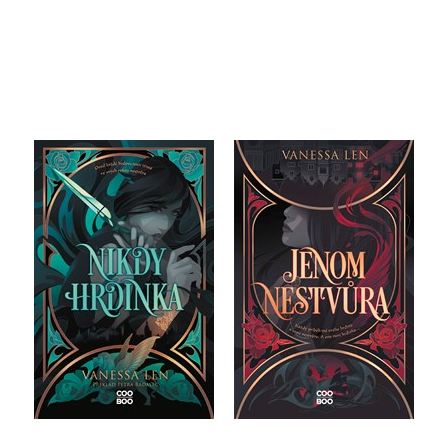
Jenom nestvůra
Nikdy hrdinka
Vanessa Len
Vanessa Len
Do košíku
Do košíku
375 Kč
469 Kč
319 Kč
399 Kč