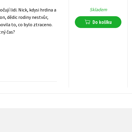
Skladem
ují lidi. Nick, kdysi hrdina a
ron, dědic rodiny nestvůr,
Do košíku
novila to, co bylo ztraceno.
tný čas?
439
Kč
s DPH