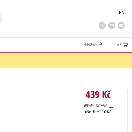
EN
Přihlásit
0 Kč
439 Kč
549 Kč
Běžně
ušetříte 110 Kč