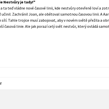
e Nestvůry je tady!
Populárně - naučná pro dospělé
ta teď vládne nové časové linii, kde nestvůry otevřeně loví a zotroč
Young adult (SK)
Populárně - naučné pro děti
iž učinil. Zachránil Joan, ale obětoval samotnou časovou linii. A Aa
Zahraniční literatura
an sílí. Tahle trojice musí zabojovat, aby v novém světě přežila a ob
Předškoláci
epší časová linie. Ale jak porazí celý svět nestvůr, který ovládá samo
Zdraví a životní styl
Příroda a zahrada
šechny tituly
r