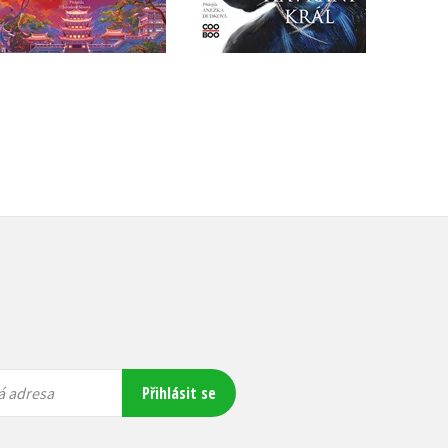
399 Kč
499 Kč
399 Kč
499 Kč
Přihlásit se
á adresa