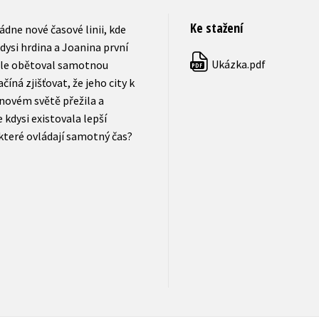
Ke stažení
ádne nové časové linii, kde
kdysi hrdina a Joanina první
Ukázka.pdf
, ale obětoval samotnou
PDF
číná zjišťovat, že jeho city k
v novém světě přežila a
e kdysi existovala lepší
, které ovládají samotný čas?