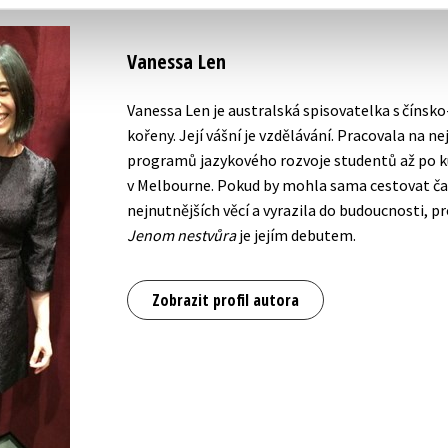
Vanessa Len
Vanessa Len je australská spisovatelka s čínsk
kořeny. Její vášní je vzdělávání. Pracovala na n
programů jazykového rozvoje studentů až po kur
v Melbourne. Pokud by mohla sama cestovat čas
nejnutnějších věcí a vyrazila do budoucnosti, p
Jenom nestvůra
je jejím debutem.
Zobrazit profil autora