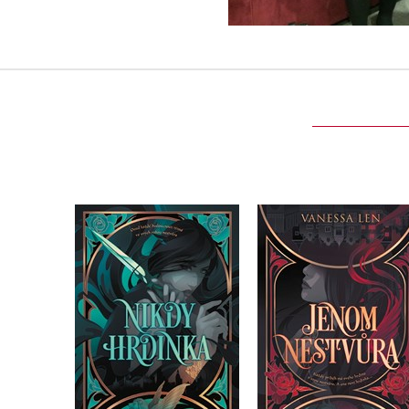
Jenom nestvůra
Nikdy hrdinka
Vanessa Len
Vanessa Len
Do košíku
Do košíku