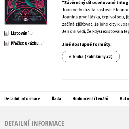
Závěrečný díl oceňované trilogi
Auto - moto
Joan nedokázala zastavit Eleanor a 
Jazyky
Beletrie pro děti
Joanina první láska, trpí volbou, j
Kalendáře
začíná zjišťovat, že jeho city k Jo
Beletrie pro dospělé
Jen oni vědí, že kdysi existovala l
Kariéra a osobní rozvoj
Listování
Byznys a ekonomie
Přečíst ukázku
Komiks
Jiné dostupné formáty:
e-kniha (Palmknihy.cz)
V
Detailní informace
Řada
Hodnocení čtenářů
Auto
DETAILNÍ INFORMACE