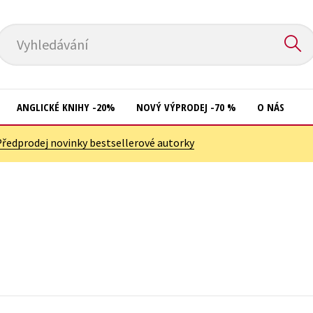
Vyhledávání
ANGLICKÉ KNIHY -20%
NOVÝ VÝPRODEJ -70 %
O NÁS
Předprodej novinky bestsellerové autorky
Přírodní vědy
Křížovky
Společnost, politika
Kuchařky
Technika a věda
New Adult
Učebnice
Ostatní
Umění a kultura
Počítače
Výchova a pedagogika
Poezie
Young adult