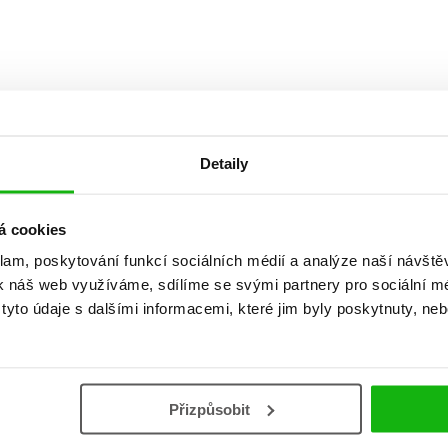
Detaily
á cookies
Vaše hodnocení
klam, poskytování funkcí sociálních médií a analýze naší návšt
Uživatelskou recenzi mohou vkládat pouze registrovaní uživat
k náš web využíváme, sdílíme se svými partnery pro sociální méd
yto údaje s dalšími informacemi, které jim byly poskytnuty, neb
Přihlásit
Přizpůsobit
AUTOR KNIHY