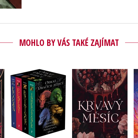
MOHLO BY VÁS TAKÉ ZAJÍMAT
Odkaz Dračích jezdců –
Eragon,Eldest,Brisingr,Inherit.
Krvavý měsíc
(box)
Britney S. Lewis
Christopher Paolini
Do košíku
Do košíku