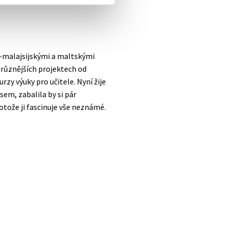
o-malajsijskými a maltskými
ejrůznějších projektech od
zy výuky pro učitele. Nyní žije
em, zabalila by si pár
rotože ji fascinuje vše neznámé.