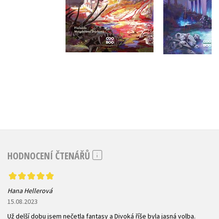
Do košíku
Do košík
359 Kč
359 Kč
449 Kč
4
HODNOCENÍ ČTENÁŘŮ
Hana Hellerová
15.08.2023
Už delší dobu jsem nečetla fantasy a Divoká říše byla jasná volba.