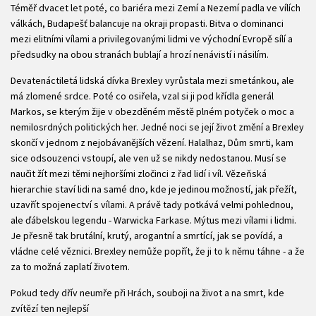
Téměř dvacet let poté, co bariéra mezi Zemí a Nezemí padla ve vílích
válkách, Budapešť balancuje na okraji propasti. Bitva o dominanci
mezi elitními vílami a privilegovanými lidmi ve východní Evropě sílí a
předsudky na obou stranách bublají a hrozí nenávistí i násilím.
Devatenáctiletá lidská dívka Brexley vyrůstala mezi smetánkou, ale
má zlomené srdce. Poté co osiřela, vzal si ji pod křídla generál
Markos, se kterým žije v obezděném městě plném potyček o moc a
nemilosrdných politických her. Jedné noci se její život změní a Brexley
skončí v jednom z nejobávanějších vězení. Halalhaz, Dům smrti, kam
sice odsouzenci vstoupí, ale ven už se nikdy nedostanou. Musí se
naučit žít mezi těmi nejhoršími zločinci z řad lidí i víl. Vězeňská
hierarchie staví lidi na samé dno, kde je jedinou možností, jak přežít,
uzavřít spojenectví s vílami. A právě tady potkává velmi pohlednou,
ale ďábelskou legendu - Warwicka Farkase. Mýtus mezi vílami i lidmi.
Je přesně tak brutální, krutý, arogantní a smrtící, jak se povídá, a
vládne celé věznici. Brexley nemůže popřít, že ji to k němu táhne - a že
za to možná zaplatí životem.
Pokud tedy dřív neumře při Hrách, souboji na život a na smrt, kde
zvítězí ten nejlepší