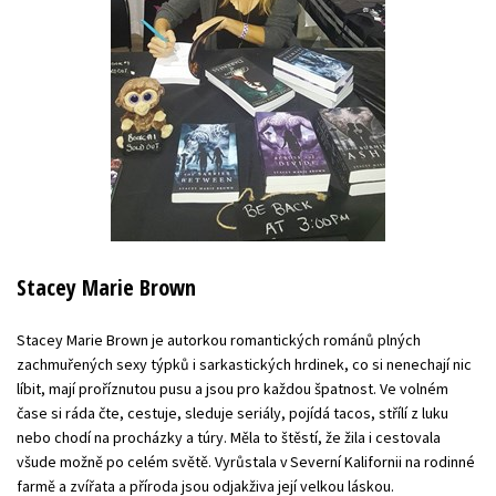
Stacey Marie Brown
Stacey Marie Brown je autorkou romantických románů plných
zachmuřených sexy týpků i sarkastických hrdinek, co si nenechají nic
líbit, mají proříznutou pusu a jsou pro každou špatnost. Ve volném
čase si ráda čte, cestuje, sleduje seriály, pojídá tacos, střílí z luku
nebo chodí na procházky a túry. Měla to štěstí, že žila i cestovala
všude možně po celém světě. Vyrůstala v Severní Kalifornii na rodinné
farmě a zvířata a příroda jsou odjakživa její velkou láskou.