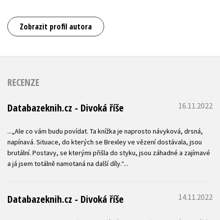
Zobrazit profil autora
RECENZE
16.11.2022
Databazeknih.cz - Divoká říše
...„Ale co vám budu povídat. Ta knížka je naprosto návyková, drsná,
napínavá. Situace, do kterých se Brexley ve vězení dostávala, jsou
brutální. Postavy, se kterými přišla do styku, jsou záhadné a zajímavé
a já jsem totálně namotaná na další díly.“...
14.11.2022
Databazeknih.cz - Divoká říše