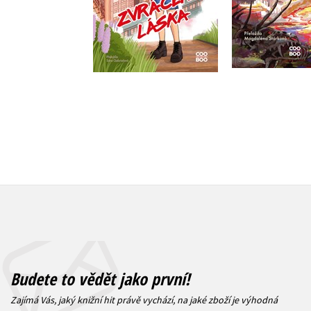
Do košíku
Do košík
359 Kč
359 Kč
449 Kč
4
Budete to vědět jako první!
Zajímá Vás, jaký knižní hit právě vychází, na jaké zboží je výhodná