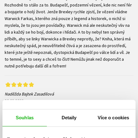
Rozhodně to stálo za to. Budapešť, podzemní vězení, kde nic není fér
a bojujete o holý život. Jenže Brexley rychle zjistí, že vězení vládne
Warwick Farkas, kterého zná pouze z legend a historek, o nichž si
myslela, že to jsou jen povídačky. Warwick má ale neskutečný vliv na
lidi a každý se ho bojí, dokonce i hlídači. A to by nebyl ten správný
příběh, aby se linky Warwicka a Brexley neprotly, že? Kniha, která má
neskutečný spád, je neuvěřitelně čtivá a je zasazena do prostředí,
které jste ještě nepoznali, dystopická Budapešť po válce lidí a víl. Je
to temné, je to sexy a chceš to číst! Nemůžu jinak než doporučit a
nutně potřebuju další díl a fofrem!
Naděžda Bajtek Zasadilová
30.03.2023
D O K O N A L Á fantasy! Parádní začátek nové série! A v tomto případě
mi vůbec nevadí, že začínám nějakou novou, protože toto opravdu
Souhlas
Detaily
Více o cookies
stojí za to! Už dlouho jsem nečetla něco tak dobrého z tohoto žánru.
Já moc fantasy nečtu, protože mi vždy strašně trvá, než pochopím,
jak funguje celý svět, ale do Divoké říše jsem vplula ani nevím jak. Děj