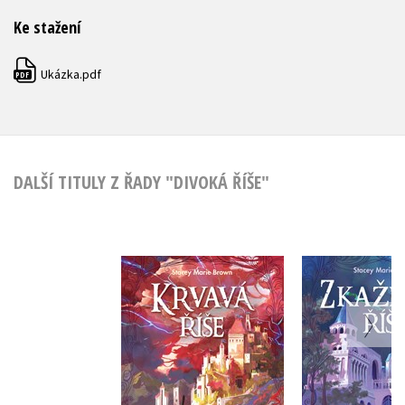
Ke stažení
Ukázka.pdf
PDF
DALŠÍ TITULY Z ŘADY "DIVOKÁ ŘÍŠE"
Krvavá říše
Zkažená
Stacey Marie Brown
Stacey Mar