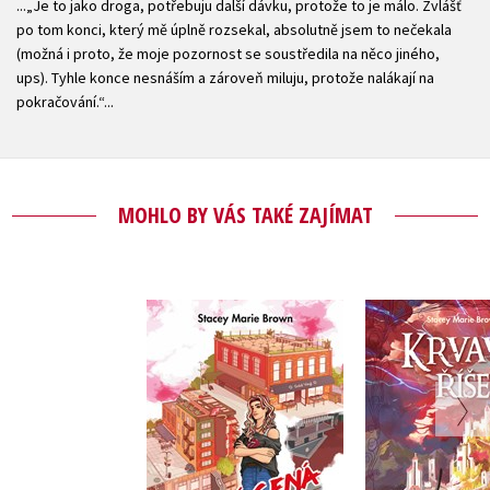
...„Je to jako droga, potřebuju další dávku, protože to je málo. Zvlášť
po tom konci, který mě úplně rozsekal, absolutně jsem to nečekala
(možná i proto, že moje pozornost se soustředila na něco jiného,
ups). Tyhle konce nesnáším a zároveň miluju, protože nalákají na
pokračování.“...
MOHLO BY VÁS TAKÉ ZAJÍMAT
Zvrácená láska
Krvavá 
Stacey Marie Brown
Stacey Mar