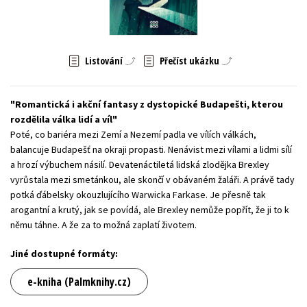
Young adult (SK)
Zahraniční literatura
Zdraví a životní styl
Všechny tituly
Listování
Přečíst ukázku
Romantická i akční fantasy z dystopické Budapešti, kterou
rozdělila válka lidí a víl
Poté, co bariéra mezi Zemí a Nezemí padla ve vílích válkách,
balancuje Budapešť na okraji propasti. Nenávist mezi vílami a lidmi sílí
a hrozí výbuchem násilí. Devatenáctiletá lidská zlodějka Brexley
vyrůstala mezi smetánkou, ale skončí v obávaném žaláři. A právě tady
potká ďábelsky okouzlujícího Warwicka Farkase. Je přesně tak
arogantní a krutý, jak se povídá, ale Brexley nemůže popřít, že ji to k
němu táhne. A že za to možná zaplatí životem.
Jiné dostupné formáty:
e-kniha (Palmknihy.cz)