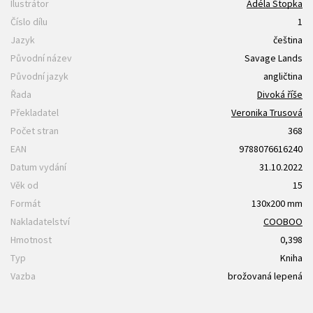
Ilustrátor
Adéla Stopka
Číslo dílu
1
Jazyk
čeština
Původní název
Savage Lands
Původní jazyk
angličtina
Řada
Divoká říše
Překladatel
Veronika Trusová
Počet stran
368
EAN
9788076616240
Datum vydání
31.10.2022
Věk od
15
Formát
130x200 mm
Nakladatelství
COOBOO
Hmotnost
0,398
Typ
Kniha
Vazba
brožovaná lepená