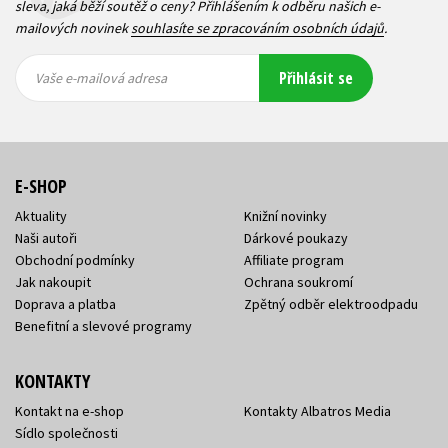
sleva, jaká běží soutěž o ceny? Přihlášením k odběru našich e-
mailových novinek
souhlasíte se zpracováním osobních údajů
.
Vaše e-
Vaše e-
Přihlásit se
mailová
mailová
Vaše e-mailová adresa
adresa
adresa
E-SHOP
Aktuality
Knižní novinky
Naši autoři
Dárkové poukazy
Obchodní podmínky
Affiliate program
Jak nakoupit
Ochrana soukromí
Doprava a platba
Zpětný odběr elektroodpadu
Benefitní a slevové programy
KONTAKTY
Kontakt na e-shop
Kontakty Albatros Media
Sídlo společnosti