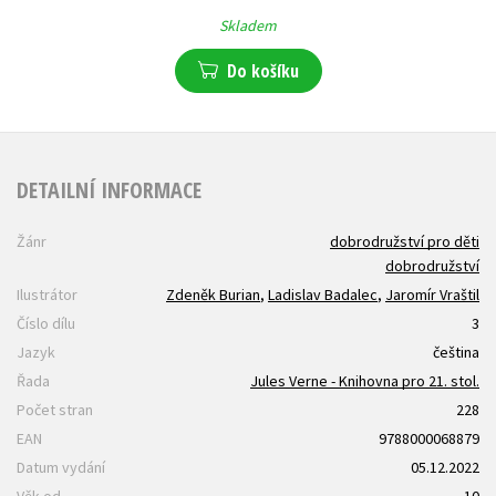
Skladem
Do košíku
DETAILNÍ INFORMACE
Žánr
dobrodružství pro děti
dobrodružství
Ilustrátor
Zdeněk Burian
,
Ladislav Badalec
,
Jaromír Vraštil
Číslo dílu
3
Jazyk
čeština
Řada
Jules Verne - Knihovna pro 21. stol.
Počet stran
228
EAN
9788000068879
Datum vydání
05.12.2022
Věk od
10