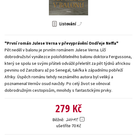
Young adult (SK)
Zahraniční literatura
Zdraví a životní styl
Všechny tituly
Listování
První román Julese Verna v převyprávění Ondřeje Neffa
Pět neděl v balonu je prvním románem Julese Verna. Líčí
dobrodružství vynálezce polořiditelného balonu doktora Fergussona,
který se spolu se svými přáteli odvážil přeletět za pět týdnů africkou
pevninu od Zanzibaru až po Senegal, takřka k západnímu pobřeží
Afriky. Úspěch románu tehdy neznámého autora byl veliký a
poznamenal Vernův osud navždy. Po celý život se věnoval
dobrodružným cestopisům, mnohdy s fantastickými prvky.
279 Kč
349 Kč
Běžně
ušetříte 70 Kč