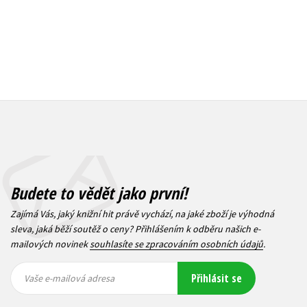
Budete to vědět jako první!
Zajímá Vás, jaký knižní hit právě vychází, na jaké zboží je výhodná
sleva, jaká běží soutěž o ceny? Přihlášením k odběru našich e-
mailových novinek
souhlasíte se zpracováním osobních údajů
.
Vaše e-
Vaše e-
Přihlásit se
mailová
mailová
Vaše e-mailová adresa
adresa
adresa