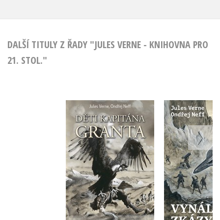
DALŠÍ TITULY Z ŘADY "JULES VERNE - KNIHOVNA PRO
21. STOL."
Děti kapitána
Vynález 
Granta
Ondřej 
Ondřej Neff
Do košík
Do košíku
111 Kč
3
319 Kč
399 Kč