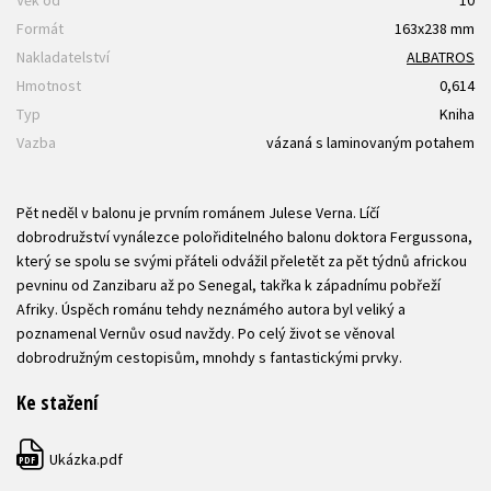
Formát
163x238 mm
Nakladatelství
ALBATROS
Hmotnost
0,614
Typ
Kniha
Vazba
vázaná s laminovaným potahem
Pět neděl v balonu je prvním románem Julese Verna. Líčí
dobrodružství vynálezce polořiditelného balonu doktora Fergussona,
který se spolu se svými přáteli odvážil přeletět za pět týdnů africkou
pevninu od Zanzibaru až po Senegal, takřka k západnímu pobřeží
Afriky. Úspěch románu tehdy neznámého autora byl veliký a
poznamenal Vernův osud navždy. Po celý život se věnoval
dobrodružným cestopisům, mnohdy s fantastickými prvky.
Ke stažení
Ukázka.pdf
PDF