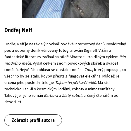
Ondřej Neff
Ondřej Neff je nezávislý novinář. Vydává internetový deník Neviditelný
pes a odborný deník věnovaný fotografování Digineff. V žánru
fantastické literatury začínal na půdě Albatrosu trojdílným cyklem
Pán
modrého meče
. Vydal celkem sedm povídkových sbírek a dvacet
románů. Největšího ohlasu se dostalo románu
Tma
, který popisuje, co
všechno by se stalo, kdyby přestala fungovat elektřina. Mládeži je
určena jeho poslední trilogie
Tajemství pěti světadílů
. Má rád
technickou sci-fi s kosmickými loděmi, roboty a mimozemšťany.
Takový je i jeho román
Barbora a Zlatý robot
, určený čtenářům od
deseti let.
Zobrazit profil autora