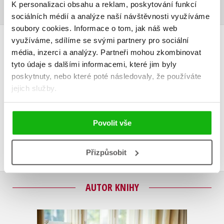
K personalizaci obsahu a reklam, poskytování funkcí
sociálních médií a analýze naší návštěvnosti využíváme
soubory cookies.
Informace o tom, jak náš web
využíváme, sdílíme se svými partnery pro sociální
HODNOCENÍ ČTENÁŘŮ
média, inzerci a analýzy.
Partneři mohou zkombinovat
tyto údaje s dalšími informacemi, které jim byly
V současné době nejsou vytvořena žádná uživatelská hodnocení.
poskytnuty, nebo které poté následovaly, že používáte
jejich služby.
Vaše hodnocení
Uživatelskou recenzi mohou vkládat pouze registrovaní uživatelé
Povolit vše
Přihlásit
Přizpůsobit
AUTOR KNIHY