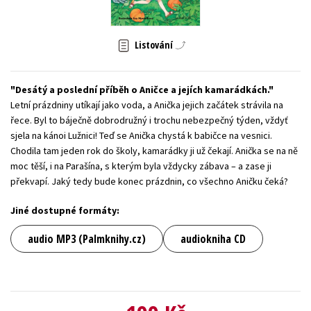
Young adult (SK)
Zahraniční literatura
Zdraví a životní styl
Listování
Všechny tituly
Desátý a poslední příběh o Aničce a jejích kamarádkách.
Letní prázdniny utíkají jako voda, a Anička jejich začátek strávila na
řece. Byl to báječně dobrodružný i trochu nebezpečný týden, vždyť
sjela na kánoi Lužnici! Teď se Anička chystá k babičce na vesnici.
Chodila tam jeden rok do školy, kamarádky ji už čekají. Anička se na ně
moc těší, i na Parašína, s kterým byla vždycky zábava – a zase ji
překvapí. Jaký tedy bude konec prázdnin, co všechno Aničku čeká?
Jiné dostupné formáty:
audio MP3 (Palmknihy.cz)
audiokniha CD