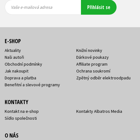
Vaše e-
Vaše e-
Přihlásit se
mailová
mailová
Vaše e-mailová adresa
adresa
adresa
E-SHOP
Aktuality
Knižní novinky
Naši autoři
Dárkové poukazy
Obchodní podmínky
Affiliate program
Jak nakoupit
Ochrana soukromí
Doprava a platba
Zpětný odběr elektroodpadu
Benefitní a slevové programy
KONTAKTY
Kontakt na e-shop
Kontakty Albatros Media
Sídlo společnosti
O NÁS