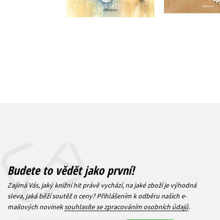
279 Kč
239 Kč
349 Kč
2
Budete to vědět jako první!
Zajímá Vás, jaký knižní hit právě vychází, na jaké zboží je výhodná
sleva, jaká běží soutěž o ceny? Přihlášením k odběru našich e-
mailových novinek
souhlasíte se zpracováním osobních údajů
.