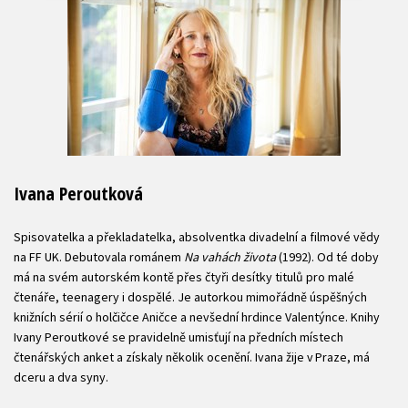
Ivana Peroutková
Spisovatelka a překladatelka, absolventka divadelní a filmové vědy
na FF UK. Debutovala románem
Na vahách života
(1992). Od té doby
má na svém autorském kontě přes čtyři desítky titulů pro malé
čtenáře, teenagery i dospělé. Je autorkou mimořádně úspěšných
knižních sérií o holčičce Aničce a nevšední hrdince Valentýnce. Knihy
Ivany Peroutkové se pravidelně umisťují na předních místech
čtenářských anket a získaly několik ocenění. Ivana žije v Praze, má
dceru a dva syny.