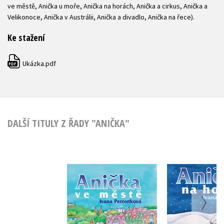
ve městě, Anička u moře, Anička na horách, Anička a cirkus, Anička a
Velikonoce, Anička v Austrálii, Anička a divadlo, Anička na řece).
Ke stažení
Ukázka.pdf
PDF
DALŠÍ TITULY Z ŘADY "ANIČKA"
Anička na
Anička ve městě
Ivana Per
Ivana Peroutková