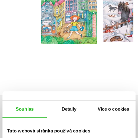
Do košíku
Do košík
215 Kč
269 Kč
215 Kč
2
Souhlas
Detaily
Více o cookies
AUDIO
Tato webová stránka používá cookies