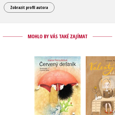
Zobrazit profil autora
MOHLO BY VÁS TAKÉ ZAJÍMAT
Valentýnka 
Červený deštník
kraj
Ivana Peroutková
Ivana Per
Do košíku
Do košík