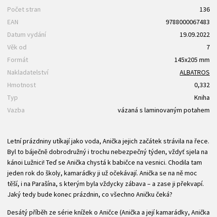
Počet stran
136
EAN
9788000067483
Datum vydání
19.09.2022
Věk od
7
Formát
145x205 mm
Nakladatelství
ALBATROS
Hmotnost
0,332
Typ
Kniha
Vazba
vázaná s laminovaným potahem
Letní prázdniny utíkají jako voda, Anička jejich začátek strávila na řece.
Byl to báječně dobrodružný i trochu nebezpečný týden, vždyť sjela na
kánoi Lužnici! Teď se Anička chystá k babičce na vesnici. Chodila tam
jeden rok do školy, kamarádky ji už očekávají. Anička se na ně moc
těší, i na Parašína, s kterým byla vždycky zábava – a zase ji překvapí.
Jaký tedy bude konec prázdnin, co všechno Aničku čeká?
Desátý příběh ze série knížek o Aničce (Anička a její kamarádky, Anička