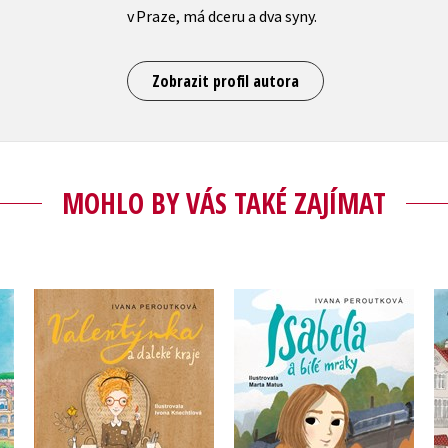
v Praze, má dceru a dva syny.
Zobrazit profil autora
MOHLO BY VÁS TAKÉ ZAJÍMAT
Valentýnka a daleké
Isabela a bílé mraky
kraje
Ivana Peroutková
Ivana Peroutková