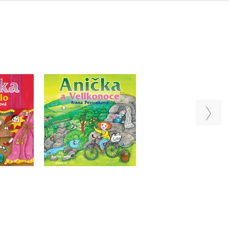
divadlo
Anička v Austráli
Anička a Velikonoce
niha)
(audiokniha)
(audiokniha)
outková
Ivana Peroutková
Ivana Peroutková
Do košíku
u
Do košíku
215 Kč
269 Kč
199 Kč
69 Kč
249 Kč