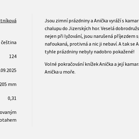
tníková
Jsou zimní prázdniny a Anička vyráží s kamar
chalupu do Jizerských hor. Veselá dobrodružst
nejen při lyžování, jsou narušená příjezdem 
čeština
nafoukaná, protivná a nic ji nebaví. A tak se
tyhle prázdniny nebyly nadobro pokažené!
124
Volné pokračování knížek Anička a její kamar
.09.2025
Anička u moře.
x205 mm
0,31
novaným
otahem