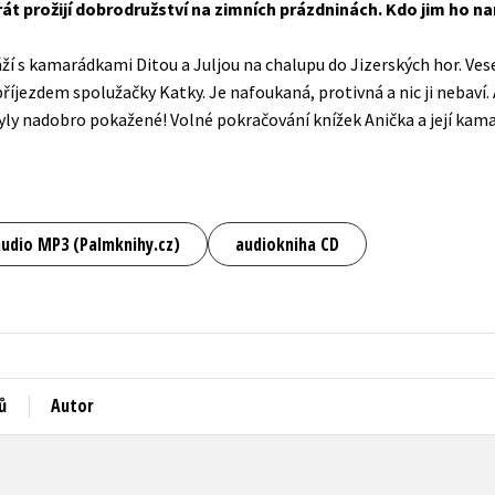
át prožijí dobrodružství na zimních prázdninách. Kdo jim ho na
Populárně - naučná pro dospělé
Young adult (SK)
Populárně - naučné pro děti
ží s kamarádkami Ditou a Juljou na chalupu do Jizerských hor. Ves
Zahraniční literatura
příjezdem spolužačky Katky. Je nafoukaná, protivná a nic ji nebaví.
Předškoláci
yly nadobro pokažené! Volné pokračování knížek Anička a její kama
Zdraví a životní styl
Příroda a zahrada
šechny tituly
audio MP3 (Palmknihy.cz)
audiokniha CD
ů
Autor