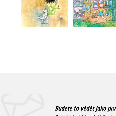
Do košíku
Do košíku
215 Kč
269 Kč
279 Kč
349 Kč
Budete to vědět jako prv