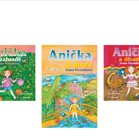
Anička a 
čka v zahradě
Anička u moře
(audiok
audiokniha)
Ivana Peroutková
Ivana Per
ana Peroutková
Do košíku
Do košíku
Do košík
215 Kč
269 Kč
39 Kč
299 Kč
215 Kč
2