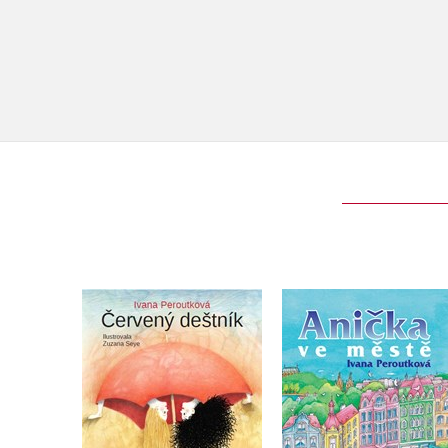
Červený deštník
Anička ve městě
Ivana Peroutková
Ivana Peroutková