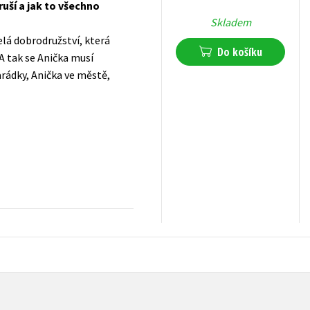
ruší a jak to všechno
Skladem
elá dobrodružství, která
Do košíku
 A tak se Anička musí
rádky, Anička ve městě,
215
Kč
s DPH