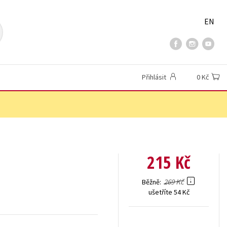
EN
Přihlásit
0 Kč
215 Kč
269 Kč
Běžně
ušetříte 54 Kč