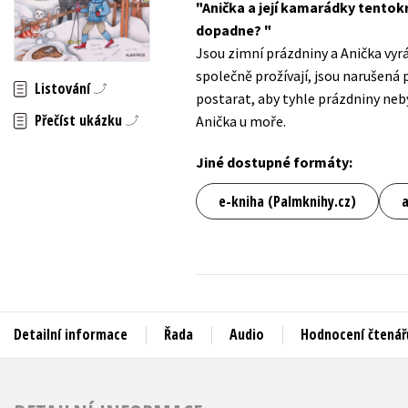
Anička a její kamarádky tentokr
Auto - moto
dopadne?
Jazyky
Beletrie pro děti
Jsou zimní prázdniny a Anička vyrá
Kalendáře
společně prožívají, jsou narušená 
Beletrie pro dospělé
Listování
postarat, aby tyhle prázdniny neb
Kariéra a osobní rozvoj
Byznys a ekonomie
Přečíst ukázku
Anička u moře.
Komiks
Jiné dostupné formáty:
V
e-kniha (Palmknihy.cz)
Detailní informace
Řada
Audio
Hodnocení čtenář