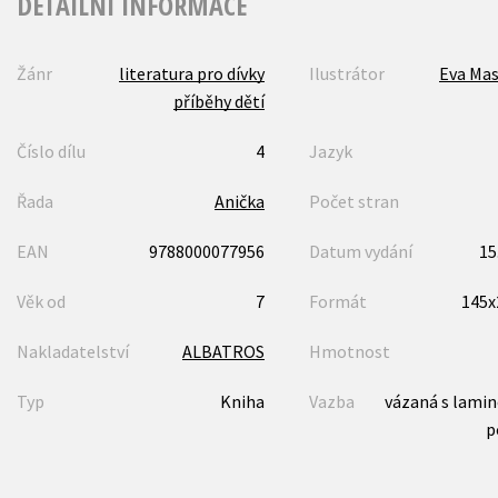
DETAILNÍ INFORMACE
Žánr
literatura pro dívky
Ilustrátor
Eva Mas
příběhy dětí
Číslo dílu
4
Jazyk
Řada
Anička
Počet stran
EAN
9788000077956
Datum vydání
15
Věk od
7
Formát
145
Nakladatelství
ALBATROS
Hmotnost
Typ
Kniha
Vazba
vázaná s lami
p