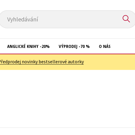
Vyhledávání
ANGLICKÉ KNIHY -20%
VÝPRODEJ -70 %
O NÁS
Předprodej novinky bestsellerové autorky
Přírodní vědy
Křížovky
Společnost, politika
Kuchařky
Technika a věda
New Adult
Učebnice
Ostatní
Umění a kultura
Počítače
Výchova a pedagogika
Poezie
Young adult