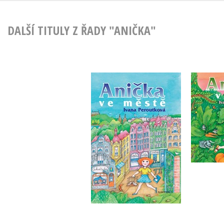
DALŠÍ TITULY Z ŘADY "ANIČKA"
Ani
Anička ve městě
(
Ivana Peroutková
Iv
Do košíku
215 Kč
269 Kč
2