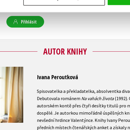
Uživatelskou recenzi mohou vkládat pouze registrovaní uživat
Přihlásit
AUTOR KNIHY
Ivana Peroutková
Spisovatelka a překladatelka, absolventka divad
Debutovala románem
Na vahách života
(1992).
autorském kontě přes čtyři desítky titulů pro 
dospělé. Je autorkou mimořádně úspěšných knižn
nevšední hrdince Valentýnce. Knihy Ivany Perou
předních místech čtenářských anket a získaly ně