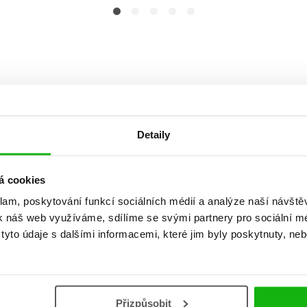
Detaily
á cookies
klam, poskytování funkcí sociálních médií a analýze naší návšt
k náš web využíváme, sdílíme se svými partnery pro sociální méd
yto údaje s dalšími informacemi, které jim byly poskytnuty, neb
Vaše hodnocení
Přizpůsobit