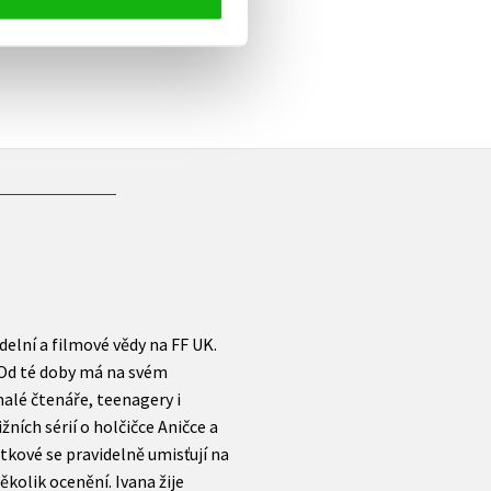
elé
elní a filmové vědy na FF UK.
 Od té doby má na svém
malé čtenáře, teenagery i
ích sérií o holčičce Aničce a
tkové se pravidelně umisťují na
kolik ocenění. Ivana žije