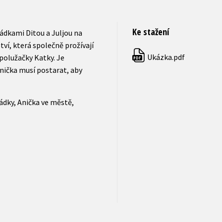
Ke stažení
ádkami Ditou a Juljou na
ví, která společně prožívají
Ukázka.pdf
spolužačky Katky. Je
PDF
 Anička musí postarat, aby
ádky, Anička ve městě,