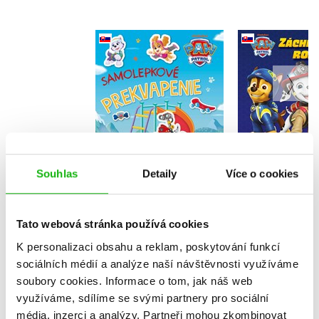
Labková patrola -
Labková pa
Samolepkové
Záchran
prekvapenie
rozprá
(slovensky)
Kolektiv
(sloven
Kolekt
Souhlas
Detaily
Více o cookies
Do košík
Do košíku
199 Kč
2
183 Kč
229 Kč
Tato webová stránka používá cookies
K personalizaci obsahu a reklam, poskytování funkcí
sociálních médií a analýze naší návštěvnosti využíváme
soubory cookies.
Informace o tom, jak náš web
využíváme, sdílíme se svými partnery pro sociální
média, inzerci a analýzy.
Partneři mohou zkombinovat