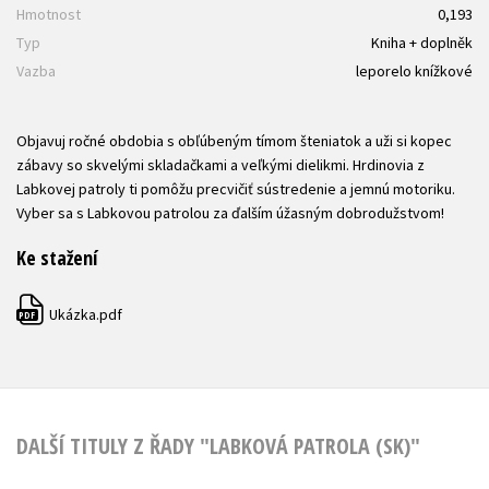
Hmotnost
0,193
Typ
Kniha + doplněk
Vazba
leporelo knížkové
Objavuj ročné obdobia s obľúbeným tímom šteniatok a uži si kopec
zábavy so skvelými skladačkami a veľkými dielikmi. Hrdinovia z
Labkovej patroly ti pomôžu precvičiť sústredenie a jemnú motoriku.
Vyber sa s Labkovou patrolou za ďalším úžasným dobrodužstvom!
Ke stažení
Ukázka.pdf
PDF
DALŠÍ TITULY Z ŘADY "LABKOVÁ PATROLA (SK)"