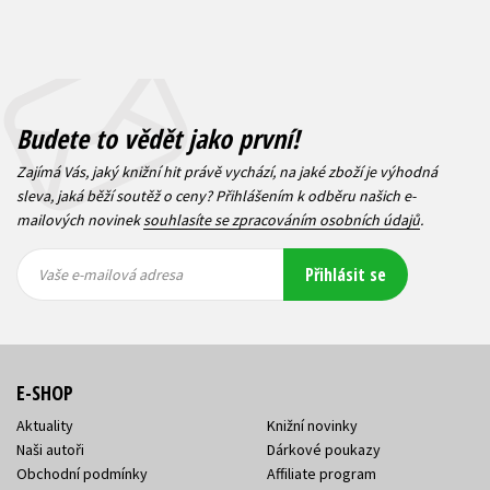
Budete to vědět jako první!
Zajímá Vás, jaký knižní hit právě vychází, na jaké zboží je výhodná
sleva, jaká běží soutěž o ceny? Přihlášením k odběru našich e-
mailových novinek
souhlasíte se zpracováním osobních údajů
.
Vaše e-
Vaše e-
Přihlásit se
mailová
mailová
Vaše e-mailová adresa
adresa
adresa
E-SHOP
Aktuality
Knižní novinky
Naši autoři
Dárkové poukazy
Obchodní podmínky
Affiliate program