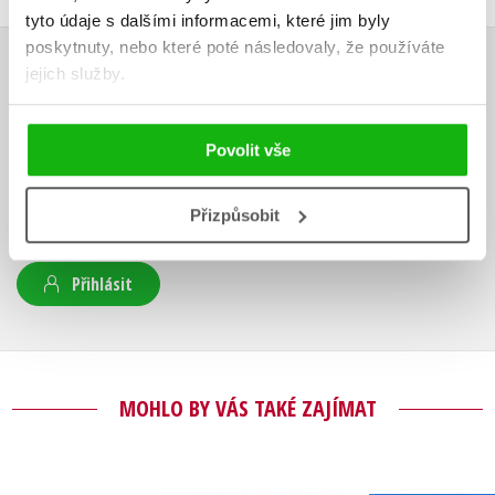
tyto údaje s dalšími informacemi, které jim byly
poskytnuty, nebo které poté následovaly, že používáte
jejich služby.
HODNOCENÍ ČTENÁŘŮ
V současné době nejsou vytvořena žádná uživatelská hodnocení.
Povolit vše
Vaše hodnocení
Přizpůsobit
Uživatelskou recenzi mohou vkládat pouze registrovaní uživatelé
Přihlásit
MOHLO BY VÁS TAKÉ ZAJÍMAT