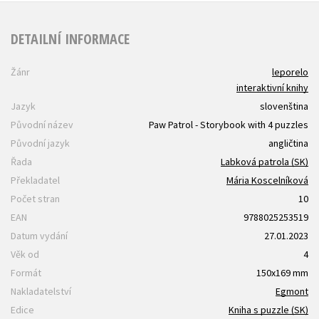
DETAILNÍ INFORMACE
Žánr
leporelo
interaktivní knihy
Jazyk
slovenština
Původní název
Paw Patrol - Storybook with 4 puzzles
Původní jazyk
angličtina
Řada
Labková patrola (SK)
Překladatel
Mária Koscelníková
Počet stran
10
EAN
9788025253519
Datum vydání
27.01.2023
Věk od
4
Formát
150x169 mm
Nakladatelství
Egmont
Edice
Kniha s puzzle (SK)