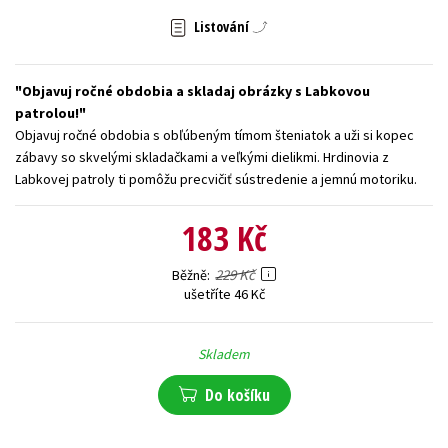
Listování
Young adult (SK)
Zahraniční literatura
Zdraví a životní styl
Všechny tituly
Objavuj ročné obdobia a skladaj obrázky s Labkovou
patrolou!
Objavuj ročné obdobia s obľúbeným tímom šteniatok a uži si kopec
zábavy so skvelými skladačkami a veľkými dielikmi. Hrdinovia z
Labkovej patroly ti pomôžu precvičiť sústredenie a jemnú motoriku.
183 Kč
229 Kč
Běžně
ušetříte 46 Kč
Skladem
Do košíku