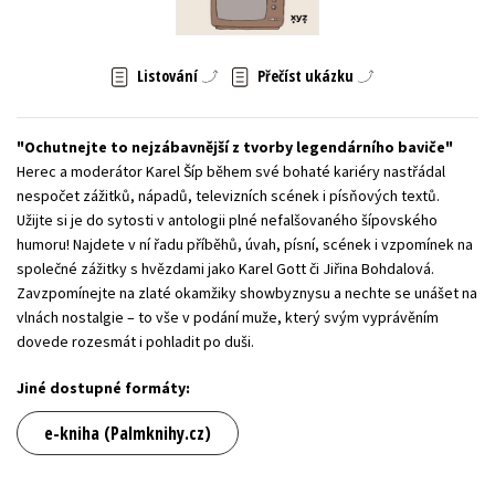
Young adult (SK)
Zahraniční literatura
Zdraví a životní styl
Listování
Přečíst ukázku
Všechny tituly
Ochutnejte to nejzábavnější z tvorby legendárního baviče
Herec a moderátor Karel Šíp během své bohaté kariéry nastřádal
nespočet zážitků, nápadů, televizních scének i písňových textů.
Užijte si je do sytosti v antologii plné nefalšovaného šípovského
humoru! Najdete v ní řadu příběhů, úvah, písní, scének i vzpomínek na
společné zážitky s hvězdami jako Karel Gott či Jiřina Bohdalová.
Zavzpomínejte na zlaté okamžiky showbyznysu a nechte se unášet na
vlnách nostalgie – to vše v podání muže, který svým vyprávěním
dovede rozesmát i pohladit po duši.
Jiné dostupné formáty:
e-kniha (Palmknihy.cz)