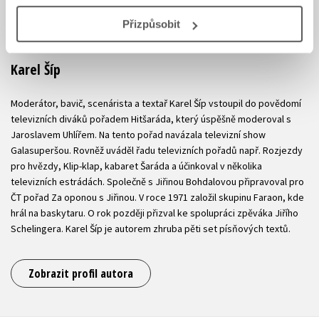
Přizpůsobit
Karel Šíp
Moderátor, bavič, scenárista a textař Karel Šíp vstoupil do povědomí
televizních diváků pořadem Hitšaráda, který úspěšně moderoval s
Jaroslavem Uhlířem. Na tento pořad navázala televizní show
Galasuperšou. Rovněž uváděl řadu televizních pořadů např. Rozjezdy
pro hvězdy, Klip-klap, kabaret Šaráda a účinkoval v několika
televizních estrádách. Společně s Jiřinou Bohdalovou připravoval pro
ČT pořad Za oponou s Jiřinou. V roce 1971 založil skupinu Faraon, kde
hrál na baskytaru. O rok později přizval ke spolupráci zpěváka Jiřího
Schelingera. Karel Šíp je autorem zhruba pěti set písňových textů.
Zobrazit profil autora