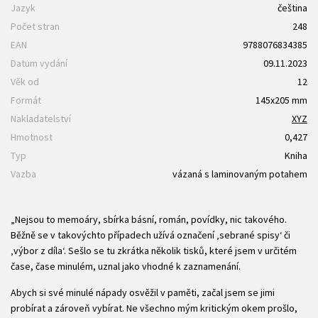
Jazyk
čeština
Počet stran
248
EAN
9788076834385
Datum vydání
09.11.2023
Věk od
12
Formát
145x205 mm
Nakladatelství
XYZ
Hmotnost
0,427
Typ
Kniha
Vazba
vázaná s laminovaným potahem
„Nejsou to memoáry, sbírka básní, román, povídky, nic takového.
Běžně se v takovýchto případech užívá označení ‚sebrané spisy‘ či
‚výbor z díla‘. Sešlo se tu zkrátka několik tisků, které jsem v určitém
čase, čase minulém, uznal jako vhodné k zaznamenání.
Abych si své minulé nápady osvěžil v paměti, začal jsem se jimi
probírat a zároveň vybírat. Ne všechno mým kritickým okem prošlo,