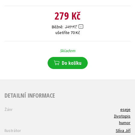
279 Kč
349 Kč
Běžně
ušetříte 70 Kč
Skladem
Do košíku
DETAILNÍ INFORMACE
Žánr
eseje
životopis
humor
Ilustrátor
Slíva Jiří