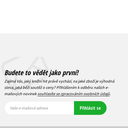
Budete to vědět jako první!
Zajímá Vás, jaký knižní hit právě vychází, na jaké zboží je výhodná
sleva, jaká běží soutěž o ceny? Přihlášením k odběru našich e-
mailových novinek
souhlasíte se zpracováním osobních údajů
.
Vaše e-
Vaše e-
Přihlásit se
mailová
mailová
Vaše e-mailová adresa
adresa
adresa