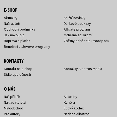
E-SHOP
Aktuality
Knižní novinky
Naši autoři
Dárkové poukazy
Obchodní podmínky
Affiliate program
Jak nakoupit
Ochrana soukromí
Doprava a platba
Zpětný odběr elektroodpadu
Benefitní a slevové programy
KONTAKTY
Kontakt na e-shop
Kontakty Albatros Media
Sídlo společnosti
O NÁS
Náš příběh
Aktuality
Nakladatelství
Kariéra
Maloobchod
Etický kodex
Pro autory
Nadace Albatros