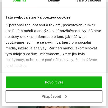
Souhlas
Detaily
Více o cookies
HODNOCENÍ ČTENÁŘŮ
Tato webová stránka používá cookies
K personalizaci obsahu a reklam, poskytování funkcí
V současné době nejsou vytvořena žádná uživatelská hodnocení.
sociálních médií a analýze naší návštěvnosti využíváme
soubory cookies.
Informace o tom, jak náš web
Vaše hodnocení
využíváme, sdílíme se svými partnery pro sociální
Uživatelskou recenzi mohou vkládat pouze registrovaní uživatelé
média, inzerci a analýzy.
Partneři mohou zkombinovat
tyto údaje s dalšími informacemi, které jim byly
Přihlásit
poskytnuty, nebo které poté následovaly, že používáte
jejich služby.
AUTOR KNIHY
Povolit vše
Přizpůsobit