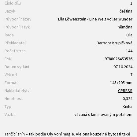
Číslo dílu
1
Jazyk
čeština
Původní název
Ella Löwenstein - Eine Welt voller Wunder
Původní jazyk
němčina
Řada
Ola
Překladatel
Barbora Krupičková
Počet stran
144
EAN
9788026453536
Datum vydání
07.10.2024
Věk od
7
Formát
145x205 mm
Nakladatelství
CPRESS
Hmotnost
0,324
Typ
Kniha
Vazba
vázaná s laminovaným potahem
Tančící sníh – tak podle Oly voní magie. Ale ona kouzelné bytosti také