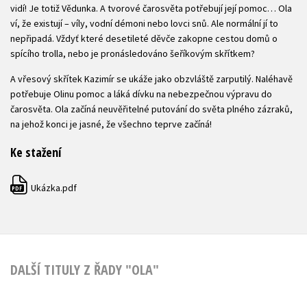
vidí! Je totiž Vědunka. A tvorové čarosvěta potřebují její pomoc… Ola
ví, že existují – víly, vodní démoni nebo lovci snů. Ale normální jí to
nepřipadá. Vždyť které desetileté děvče zakopne cestou domů o
spícího trolla, nebo je pronásledováno šeříkovým skřítkem?
A vřesový skřítek Kazimír se ukáže jako obzvláště zarputilý. Naléhavě
potřebuje Olinu pomoc a láká dívku na nebezpečnou výpravu do
čarosvěta. Ola začíná neuvěřitelné putování do světa plného zázraků,
na jehož konci je jasné, že všechno teprve začíná!
Ke stažení
Ukázka.pdf
PDF
DALŠÍ TITULY Z ŘADY "OLA"