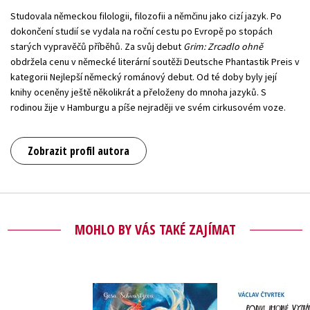
Studovala německou filologii, filozofii a němčinu jako cizí jazyk. Po
dokončení studií se vydala na roční cestu po Evropě po stopách
starých vypravěčů příběhů. Za svůj debut
Grim: Zrcadlo ohně
obdržela cenu v německé literární soutěži Deutsche Phantastik Preis v
kategorii Nejlepší německý románový debut. Od té doby byly její
knihy oceněny ještě několikrát a přeloženy do mnoha jazyků. S
rodinou žije v Hamburgu a píše nejraději ve svém cirkusovém voze.
Zobrazit profil autora
MOHLO BY VÁS TAKÉ ZAJÍMAT
Podivu