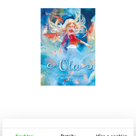
Ola a moře magie
Gesa Schwartzová
Do košíku
215 Kč
269 Kč