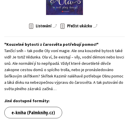
Young adult (SK)
Zahraniční literatura
Zdraví a životní styl
Všechny tituly
Listování
Přečíst ukázku
Kouzelné bytosti z čarosvěta potřebují pomoc!
Tančící sníh – tak podle Oly voní magie. Ale ona kouzelné bytosti také
vidí! Je totiž Vědunka. Ola ví, že existují – víly, vodní démoni nebo lovci
snů. Ale normální jí to nepřipadá. Vždyť které desetileté děvče
zakopne cestou domů o spícího trolla, nebo je pronásledováno
šeříkovým skřítkem? Skřítek Kazimír naléhavě potřebuje Olinu pomoc
a láká dívku na nebezpečnou výpravu do čarosvěta. A tak putování do
světa plného zázraků začíná…
Jiné dostupné formáty:
e-kniha (Palmknihy.cz)