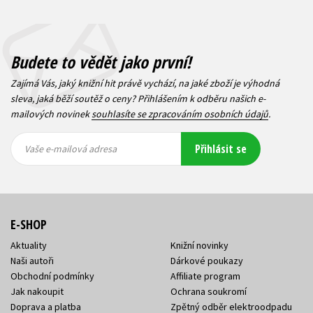
Budete to vědět jako první!
Zajímá Vás, jaký knižní hit právě vychází, na jaké zboží je výhodná
sleva, jaká běží soutěž o ceny? Přihlášením k odběru našich e-
mailových novinek
souhlasíte se zpracováním osobních údajů
.
Vaše e-
Vaše e-
Přihlásit se
mailová
mailová
Vaše e-mailová adresa
adresa
adresa
E-SHOP
Aktuality
Knižní novinky
Naši autoři
Dárkové poukazy
Obchodní podmínky
Affiliate program
Jak nakoupit
Ochrana soukromí
Doprava a platba
Zpětný odběr elektroodpadu