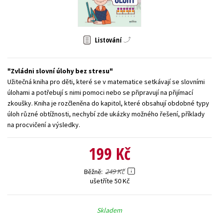
Young adult (SK)
Zahraniční literatura
Zdraví a životní styl
Všechny tituly
Listování
Zvládni slovní úlohy bez stresu
Užitečná kniha pro děti, které se v matematice setkávají se slovními
úlohami a potřebují s nimi pomoci nebo se připravují na přijímací
zkoušky. Kniha je rozčleněna do kapitol, které obsahují obdobné typy
úloh různé obtížnosti, nechybí zde ukázky možného řešení, příklady
na procvičení a výsledky.
199 Kč
249 Kč
Běžně
ušetříte 50 Kč
Skladem