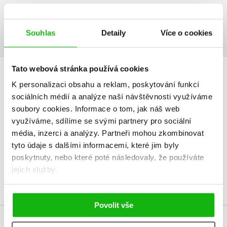
Ukázka.pdf
PDF
Souhlas
Detaily
Více o cookies
Tato webová stránka používá cookies
HODNOCENÍ ČTENÁŘŮ
K personalizaci obsahu a reklam, poskytování funkcí
sociálních médií a analýze naší návštěvnosti využíváme
V současné době nejsou vytvořena žádná uživatelská hodnocení.
soubory cookies.
Informace o tom, jak náš web
využíváme, sdílíme se svými partnery pro sociální
Vaše hodnocení
média, inzerci a analýzy.
Partneři mohou zkombinovat
tyto údaje s dalšími informacemi, které jim byly
Uživatelskou recenzi mohou vkládat pouze registrovaní uživatelé
poskytnuty, nebo které poté následovaly, že používáte
jejich služby.
Přihlásit
Povolit vše