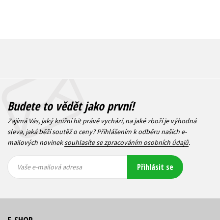
Budete to vědět jako první!
Zajímá Vás, jaký knižní hit právě vychází, na jaké zboží je výhodná
sleva, jaká běží soutěž o ceny? Přihlášením k odběru našich e-
mailových novinek
souhlasíte se zpracováním osobních údajů
.
Vaše e-
Vaše e-
Přihlásit se
mailová
mailová
Vaše e-mailová adresa
adresa
adresa
E-SHOP