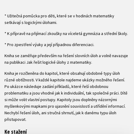
* Užitečná pomůcka pro děti, které se v hodinách matematiky
setkávají s logickými úlohami.
* K přípravě na přijímací zkoušky na víceletá gymnázia a střední školy.
* Pro zpestření výuky a její případnou diferenciaci.
Kniha se zaměřuje především na řešení slovních úloh a volně navazuje
na publikaci Jak řešit logické úlohy z matematiky.
Kniha je rozčleněna do kapitol, které obsahují obdobné typy úloh
různé obtížnosti. V každé kapitole najdeme ukázky možného řešení.
Po ukázce následuje zadání příkladů, které řeší obdobnou
problematiku a jsou vhodné jak k individuální, tak společné práci. Dítě
si může volit vlastní postupy. Kapitoly jsou doplněny názornými
myšlenkovými mapkami pro ujasnění souvislostí a utřídění informací.
Nechybí řešení úloh, ani stručná shrnutí, jak k danému typu úloh
přistupovat.
Ke stažení