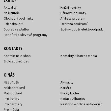
Aktuality
Knižní novinky
Naši autoři
Dárkové poukazy
Obchodní podmínky
Affiliate program
Jak nakoupit
Ochrana soukromí
Doprava a platba
Zpětný odběr elektroodpadu
Benefitní a slevové programy
KONTAKTY
Kontakt na e-shop
Kontakty Albatros Media
Sídlo společnosti
O NÁS
Náš příběh
Aktuality
Nakladatelství
Kariéra
Maloobchod
Etický kodex
Pro autory
Nadace Albatros
Pro partnery
Restorio – online antikvariát
Pro média