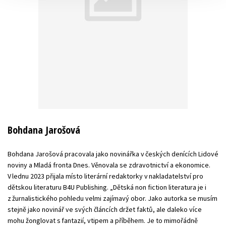
Bohdana Jarošová
Bohdana Jarošová pracovala jako novinářka v českých denících Lidové
noviny a Mladá fronta Dnes. Věnovala se zdravotnictví a ekonomice.
V lednu 2023 přijala místo literární redaktorky v nakladatelství pro
dětskou literaturu B4U Publishing. „Dětská non fiction literatura je i
z žurnalistického pohledu velmi zajímavý obor. Jako autorka se musím
stejně jako novinář ve svých článcích držet faktů, ale daleko více
mohu žonglovat s fantazií, vtipem a příběhem. Je to mimořádně