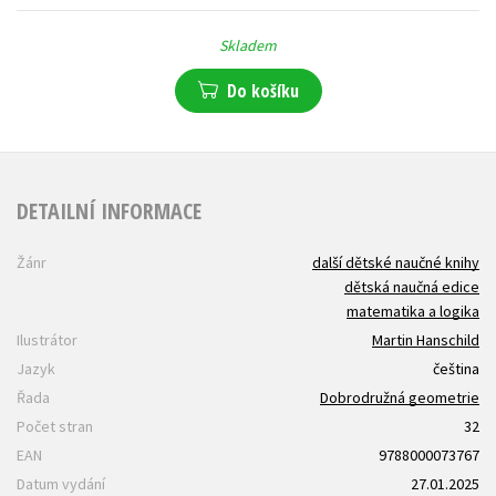
Skladem
Do košíku
DETAILNÍ INFORMACE
Žánr
další dětské naučné knihy
dětská naučná edice
matematika a logika
Ilustrátor
Martin Hanschild
Jazyk
čeština
Řada
Dobrodružná geometrie
Počet stran
32
EAN
9788000073767
Datum vydání
27.01.2025