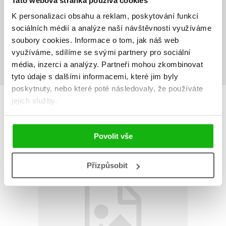
Tato webová stránka používá cookies
Vaše hodnocení
K personalizaci obsahu a reklam, poskytování funkcí
sociálních médií a analýze naší návštěvnosti využíváme
Uživatelskou recenzi mohou vkládat pouze registrovaní uživatelé
soubory cookies.
Informace o tom, jak náš web
využíváme, sdílíme se svými partnery pro sociální
Přihlásit
média, inzerci a analýzy.
Partneři mohou zkombinovat
tyto údaje s dalšími informacemi, které jim byly
poskytnuty, nebo které poté následovaly, že používáte
AUTOR KNIHY
jejich služby.
Povolit vše
Přizpůsobit