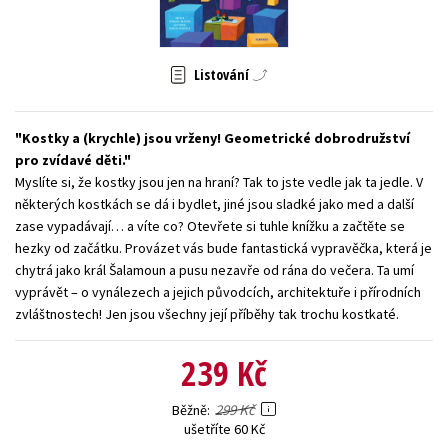
Young adult (SK)
Zahraniční literatura
Zdraví a životní styl
Všechny tituly
Listování
Kostky a (krychle) jsou vrženy! Geometrické dobrodružství
pro zvídavé děti.
Myslíte si, že kostky jsou jen na hraní? Tak to jste vedle jak ta jedle. V
některých kostkách se dá i bydlet, jiné jsou sladké jako med a další
zase vypadávají… a víte co? Otevřete si tuhle knížku a začtěte se
hezky od začátku. Provázet vás bude fantastická vypravěčka, která je
chytrá jako král Šalamoun a pusu nezavře od rána do večera. Ta umí
vyprávět – o vynálezech a jejich původcích, architektuře i přírodních
zvláštnostech! Jen jsou všechny její příběhy tak trochu kostkaté.
239 Kč
299 Kč
Běžně
ušetříte 60 Kč