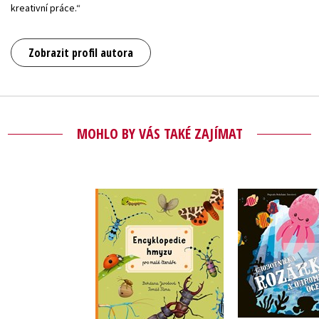
kreativní práce.“
Zobrazit profil autora
MOHLO BY VÁS TAKÉ ZAJÍMAT
Encyklopedie hmyzu
Chobotnička
pro malé čtenáře
a ohromný
Bohdana Jarošová
Bohdana J