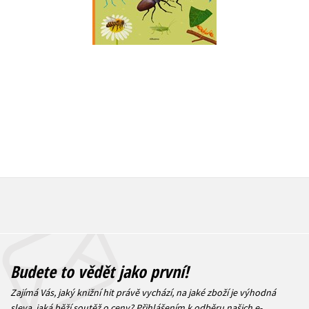
Do košíku
Do košík
279 Kč
199 Kč
349 Kč
2
Budete to vědět jako první!
Zajímá Vás, jaký knižní hit právě vychází, na jaké zboží je výhodná
sleva, jaká běží soutěž o ceny? Přihlášením k odběru našich e-