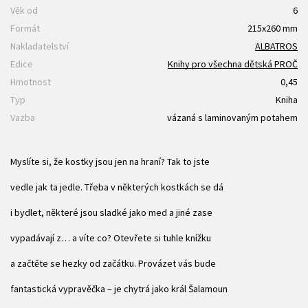
Věk od
6
Formát
215x260 mm
Nakladatelství
ALBATROS
Edice
Knihy pro všechna dětská PROČ
Hmotnost
0,45
Typ
Kniha
Vazba
vázaná s laminovaným potahem
Myslíte si, že kostky jsou jen na hraní? Tak to jste
vedle jak ta jedle. Třeba v některých kostkách se dá
i bydlet, některé jsou sladké jako med a jiné zase
vypadávají z… a víte co? Otevřete si tuhle knížku
a začtěte se hezky od začátku. Provázet vás bude
fantastická vypravěčka – je chytrá jako král Šalamoun