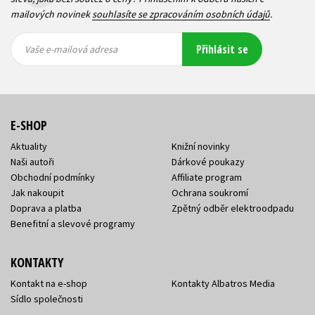
mailových novinek
souhlasíte se zpracováním osobních údajů
.
Vaše e-
Vaše e-
Přihlásit se
mailová
mailová
Vaše e-mailová adresa
adresa
adresa
E-SHOP
Aktuality
Knižní novinky
Naši autoři
Dárkové poukazy
Obchodní podmínky
Affiliate program
Jak nakoupit
Ochrana soukromí
Doprava a platba
Zpětný odběr elektroodpadu
Benefitní a slevové programy
KONTAKTY
Kontakt na e-shop
Kontakty Albatros Media
Sídlo společnosti