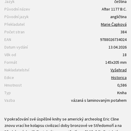
Jazyk
čeština
Původní název
After 1177 B.C.
Původní jazyk
angličtina
Překladatel
Marie Čapková
Počet stran
384
EAN
9788026734024
Datum vydání
13.04.2026
Věk od
18
Formát
145x205 mm
Nakladatelství
Vyšehrad
Edice
Historica
Hmotnost
0,586
Typ
Kniha
Vazba
vázaná s laminovaným potahem
V pokračování své úspěšné knihy se americký archeolog Eric Cline
znovu vrací ke kolapsu civilizací doby bronzové ve Středomoří a na