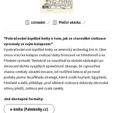
Young adult (SK)
Zahraniční literatura
Zdraví a životní styl
Všechny tituly
Listování
Přečíst ukázku
Pokračování úspěšné knihy o tom, jak se starověké civilizace
vyrovnaly se svým kolapsem.
V pokračování své úspěšné knihy se americký archeolog Eric H. Cline
znovu vrací ke kolapsu civilizací doby bronzové ve Středomoří a na
Předním východě. Tentokrát se soustředí na období následující po
zhroucení těchto vyspělých společností. Ukazuje, že i uprostřed
chaosu vznikaly zásadní inovace, od rozšíření železa až po nové
podoby písma. Na příkladu strategií, které zvolili Asyřané, Egypťané,
Féničané a další, přibližuje, proč některé civilizace dokázaly obrovské
otřesy přežít, zatímco jiné zcela zanikly.
Jiné dostupné formáty:
e-kniha (Palmknihy.cz)