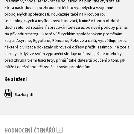
Předním východě. Tentokrát se soustředí na přibližně čtyři staletí,
která následovala po zhroucení těchto vyspělých a vzájemně
propojených společností. Poukazuje také na klíčovou roli
technologických a myšlenkových inovací, k nimž v tomto období
docházelo, od rozšíření zpracování železa až po nové podoby písma.
Na příkladu strategií, které vůči rychlým společenským proměnám
zaujali Asyřané, Egypťané, Féničané, Řekové a další, vysvětluje, proč
některé civilizace dokázaly obrovské otřesy přežít, zatímco jiné zcela
zanikly. I když ve svém vyprávění sleduje události, jež se odehrály
před zhruba třemi tisíci lety, přináší také důležitá poučení o tom, jak
může i dnešní společnost čelit svým problémům.
Ke stažení
Ukázka.pdf
PDF
HODNOCENÍ ČTENÁŘŮ