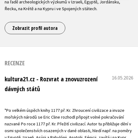
na řadě archeologických výzkumů v Izraeli, Egyptě, Jordánsku,
Řecku, na Krétě a na Kypru i ve Spojených státech.
Zobrazit profil autora
RECENZE
16.05.2026
kultura21.cz - Rozvrat a znovuzrození
dávných států
"Po velkém úspěch knihy 1177 př. Kr. Zhroucení civilizace a invaze
mořských národů se Eric Cline rozhodl připojit volné pokračování
nazvané Po roce 1177 př. Kr. Přežití civilizací. Autor tu přibližuje dění v
osmi společenstvích osazených v dané oblasti, hledí např. na poměry
v Egyptě, Izraeli, Asýrii a Babylónii, Anatolii, Fénicii, zavítá i na Kypr.