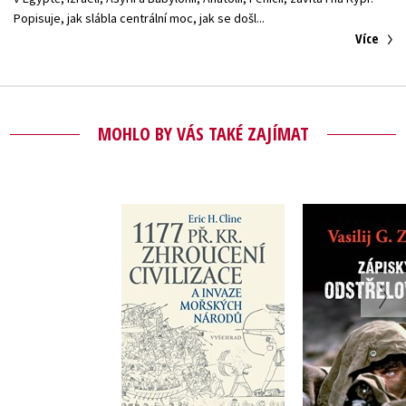
Více
MOHLO BY VÁS TAKÉ ZAJÍMAT
Zápis
1177 př. Kr.
odstřel
Zhroucení civilizace
a invaze mořských
Vasilij G.
Eric H. Cline
národů
Do košíku
Do košík