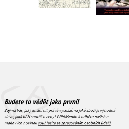
359 Kč
279 Kč
449 Kč
3
Budete to vědět jako první!
Zajímá Vás, jaký knižní hit právě vychází, na jaké zboží je výhodná
sleva, jaká běží soutěž o ceny? Přihlášením k odběru našich e-
mailových novinek
souhlasíte se zpracováním osobních údajů
.