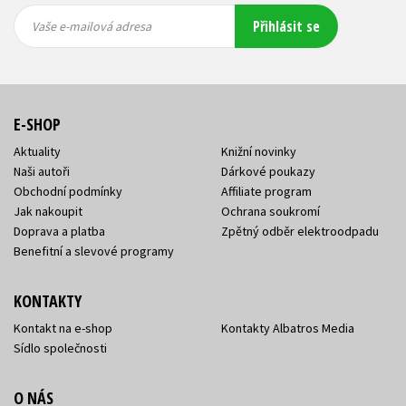
Vaše e-
Vaše e-
Přihlásit se
mailová
mailová
Vaše e-mailová adresa
adresa
adresa
E-SHOP
Aktuality
Knižní novinky
Naši autoři
Dárkové poukazy
Obchodní podmínky
Affiliate program
Jak nakoupit
Ochrana soukromí
Doprava a platba
Zpětný odběr elektroodpadu
Benefitní a slevové programy
KONTAKTY
Kontakt na e-shop
Kontakty Albatros Media
Sídlo společnosti
O NÁS