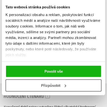
Tato webová stránka používá cookies
K personalizaci obsahu a reklam, poskytování funkcí
sociálních médií a analýze naší návštěvnosti využíváme
soubory cookies.
Informace o tom, jak náš web
Do košíku
využíváme, sdílíme se svými partnery pro sociální
279 Kč
média, inzerci a analýzy.
Partneři mohou zkombinovat
349 Kč
tyto údaje s dalšími informacemi, které jim byly
poskytnuty, nebo které poté následovaly, že používáte
jejich služby.
Povolit vše
Přizpůsobit
HODNOCENÍ ČTENÁŘŮ
V současné době nejsou vytvořena žádná uživatelská hodnocení.