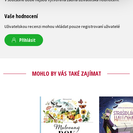
Vaše hodnocení
Uživatelskou recenzi mohou vkládat pouze registrovaní uživatelé
Přihlásit
MOHLO BY VÁS TAKÉ ZAJÍMAT
Knížka
samolepk
Malovaný rok
Strašid
Jana Sedláčková
Jana Sedl
Hallo