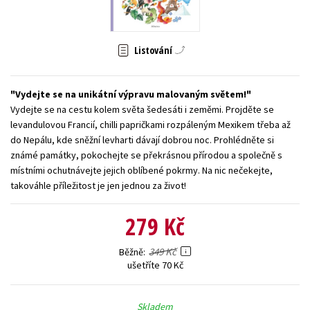
Young adult (SK)
Zahraniční literatura
Zdraví a životní styl
Listování
Všechny tituly
Vydejte se na unikátní výpravu malovaným světem!
Vydejte se na cestu kolem světa šedesáti i zeměmi. Projděte se
levandulovou Francií, chilli papričkami rozpáleným Mexikem třeba až
do Nepálu, kde sněžní levharti dávají dobrou noc. Prohlédněte si
známé památky, pokochejte se překrásnou přírodou a společně s
místními ochutnávejte jejich oblíbené pokrmy. Na nic nečekejte,
takováhle příležitost je jen jednou za život!
279 Kč
349 Kč
Běžně
ušetříte 70 Kč
Skladem