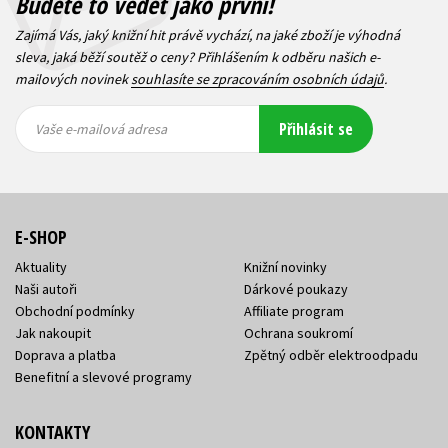
Budete to vědět jako první!
Zajímá Vás, jaký knižní hit právě vychází, na jaké zboží je výhodná
sleva, jaká běží soutěž o ceny? Přihlášením k odběru našich e-
mailových novinek
souhlasíte se zpracováním osobních údajů
.
Vaše e-
Vaše e-
Přihlásit se
mailová
mailová
Vaše e-mailová adresa
adresa
adresa
E-SHOP
Aktuality
Knižní novinky
Naši autoři
Dárkové poukazy
Obchodní podmínky
Affiliate program
Jak nakoupit
Ochrana soukromí
Doprava a platba
Zpětný odběr elektroodpadu
Benefitní a slevové programy
KONTAKTY