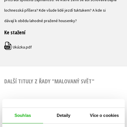
lochnesská příšera? Kde všude lidé jezdí tuktukem? A kde si
dávají k obědu lahodné pražené housenky?
Ke stažení
Ukázka.pdf
PDF
DALŠÍ TITULY Z ŘADY "MALOVANÝ SVĚT"
Malovaná města
Souhlas
Detaily
Více o cookies
Jana Sedláčková