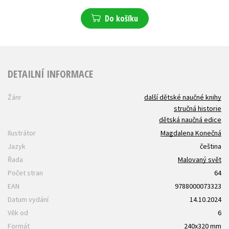
Do košíku
DETAILNÍ INFORMACE
Žánr
další dětské naučné knihy
stručná historie
dětská naučná edice
Ilustrátor
Magdalena Konečná
Jazyk
čeština
Řada
Malovaný svět
Počet stran
64
EAN
9788000073323
Datum vydání
14.10.2024
Věk od
6
Formát
240x320 mm