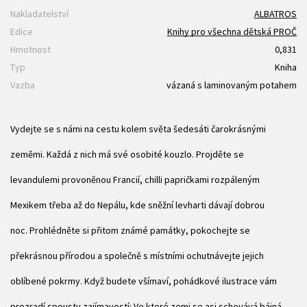
Nakladatelství
ALBATROS
Edice
Knihy pro všechna dětská PROČ
Hmotnost
0,831
Typ
Kniha
Vazba
vázaná s laminovaným potahem
Vydejte se s námi na cestu kolem světa šedesáti čarokrásnými
zeměmi. Každá z nich má své osobité kouzlo. Projděte se
levandulemi provoněnou Francií, chilli papričkami rozpáleným
Mexikem třeba až do Nepálu, kde sněžní levharti dávají dobrou
noc. Prohlédněte si přitom známé památky, pokochejte se
překrásnou přírodou a společně s místními ochutnávejte jejich
oblíbené pokrmy. Když budete všímaví, pohádkové ilustrace vám
prozradí spoustu zajímavostí: Ve které zemi se asi schovává bájná