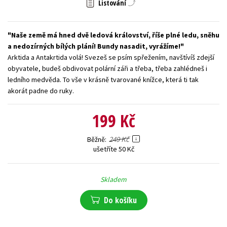
Listování
Young adult (SK)
Zahraniční literatura
Zdraví a životní styl
Naše země má hned dvě ledová království, říše plné ledu, sněhu
Všechny tituly
a nedozírných bílých plání! Bundy nasadit, vyrážíme!
Arktida a Antakrtida volá! Svezeš se psím spřežením, navštívíš zdejší
obyvatele, budeš obdivovat polární záři a třeba, třeba zahlédneš i
ledního medvěda. To vše v krásně tvarované knížce, která ti tak
akorát padne do ruky.
199 Kč
249 Kč
Běžně
ušetříte 50 Kč
Skladem
Do košíku