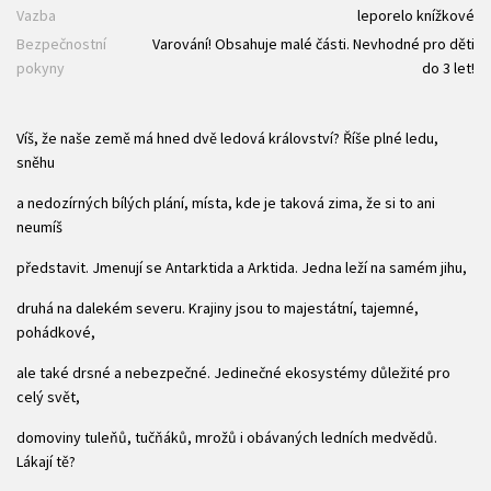
Vazba
leporelo knížkové
Bezpečnostní
Varování! Obsahuje malé části. Nevhodné pro děti
pokyny
do 3 let!
Víš, že naše země má hned dvě ledová království? Říše plné ledu,
sněhu
a nedozírných bílých plání, místa, kde je taková zima, že si to ani
neumíš
představit. Jmenují se Antarktida a Arktida. Jedna leží na samém jihu,
druhá na dalekém severu. Krajiny jsou to majestátní, tajemné,
pohádkové,
ale také drsné a nebezpečné. Jedinečné ekosystémy důležité pro
celý svět,
domoviny tuleňů, tučňáků, mrožů i obávaných ledních medvědů.
Lákají tě?