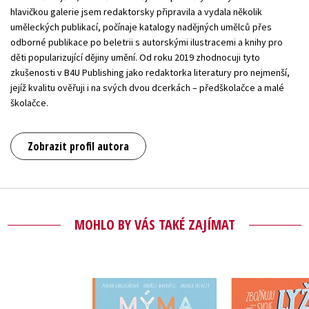
hlavičkou galerie jsem redaktorsky připravila a vydala několik
uměleckých publikací, počínaje katalogy nadějných umělců přes
odborné publikace po beletrii s autorskými ilustracemi a knihy pro
děti popularizující dějiny umění. Od roku 2019 zhodnocuji tyto
zkušenosti v B4U Publishing jako redaktorka literatury pro nejmenší,
jejíž kvalitu ověřuji i na svých dvou dcerkách – předškolačce a malé
školačce.
Zobrazit profil autora
MOHLO BY VÁS TAKÉ ZAJÍMAT
Zbožňuju sv
Mýma očima