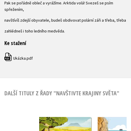
Pak se pořádně obleč a vyrážíme. Arktida volá! Svezeš se psím
spřežením,
navštívíš zdejší obyvatele, budeš obdivovat polární záři a třeba, třeba
zahlédneš i toho ledního medvěda.
Ke stažení
Ukázka.pdf
PDF
DALŠÍ TITULY Z ŘADY "NAVŠTIVTE KRAJINY SVĚTA"
Na pob
V savaně