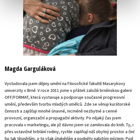
Magda Garguláková
Vystudovala jsem dějiny umění na Filosofické fakultě Masarykovy
univerzity v Brně. V roce 2011 jsme s přáteli založili brněnskou galerii
OFF/FORMAT, která vystavuje a podporuje současné progresivní
umění, především tvorbu mladých umělců. Zde se věnuji kurátorské
činnosti a zajišťuji mnohé únavné, nicméně nezbytné a cenné
provozní, organizační a propagační aktivity. Po nějaký čas jsem
pracovala v marketingu, ale již dávno jsem se zamilovala do knih. Ty, i
přes ustavičné brblání rodiny, rychle zaplňují náš obytný prostor a činí
ho tak těsnějším, o to však útulnějším a podněty nabitým místem. Pod