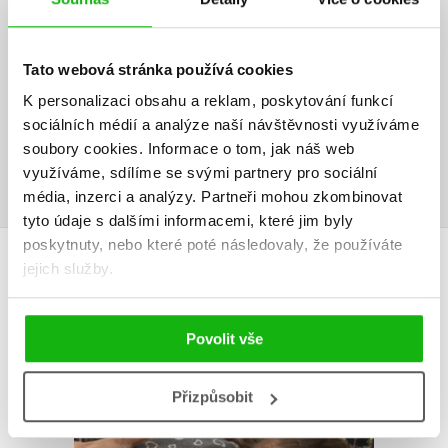
V současné době nejsou vytvořena žádná uživatelská hodnocení.
Tato webová stránka používá cookies
Vaše hodnocení
K personalizaci obsahu a reklam, poskytování funkcí
Uživatelskou recenzi mohou vkládat pouze registrovaní uživatelé
sociálních médií a analýze naší návštěvnosti využíváme
soubory cookies.
Informace o tom, jak náš web
Přihlásit
využíváme, sdílíme se svými partnery pro sociální
média, inzerci a analýzy.
Partneři mohou zkombinovat
tyto údaje s dalšími informacemi, které jim byly
poskytnuty, nebo které poté následovaly, že používáte
AUTOR KNIHY
jejich služby.
Povolit vše
Přizpůsobit