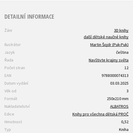
DETAILNÍ INFORMACE
Žánr
3D knihy
další dětské naučné knihy
Ilustrátor
Martin Šojdr (Puk-Puk)
Jazyk
čeština
Řada
Navštivte krajiny světa
Počet stran
12
EAN
9788000074313
Datum vydání
03.03.2025
Věk od
3
Formát
250x210 mm
Nakladatelství
ALBATROS
Edice
Knihy pro všechna dětská PROČ
Hmotnost
0,52
Typ
Kniha