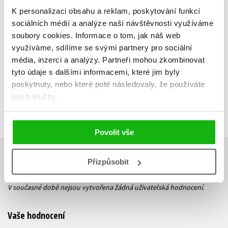
K personalizaci obsahu a reklam, poskytování funkcí
sociálních médií a analýze naší návštěvnosti využíváme
Do košíku
Do košík
soubory cookies.
Informace o tom, jak náš web
1 039 Kč
1 039 Kč
1 299 Kč
využíváme, sdílíme se svými partnery pro sociální
média, inzerci a analýzy.
Partneři mohou zkombinovat
tyto údaje s dalšími informacemi, které jim byly
poskytnuty, nebo které poté následovaly, že používáte
jejich služby.
Povolit vše
Přizpůsobit
HODNOCENÍ ČTENÁŘŮ
V současné době nejsou vytvořena žádná uživatelská hodnocení.
Vaše hodnocení