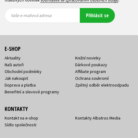
Vaše e-
Vaše e-
Přihlásit se
mailová
mailová
Vaše e-mailová adresa
adresa
adresa
E-SHOP
Aktuality
Knižní novinky
Naši autoři
Dárkové poukazy
Obchodní podmínky
Affiliate program
Jak nakoupit
Ochrana soukromí
Doprava a platba
Zpětný odběr elektroodpadu
Benefitní a slevové programy
KONTAKTY
Kontakt na e-shop
Kontakty Albatros Media
Sídlo společnosti