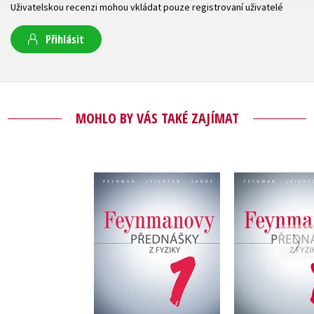
Uživatelskou recenzi mohou vkládat pouze registrovaní uživatelé
Přihlásit
MOHLO BY VÁS TAKÉ ZAJÍMAT
Feynmanovy
Feynma
přednášky z fyziky -
přednášky z
2. revidované vydání
revidované 
Richard Feynman
- 1. díl
Richard F
1.dí