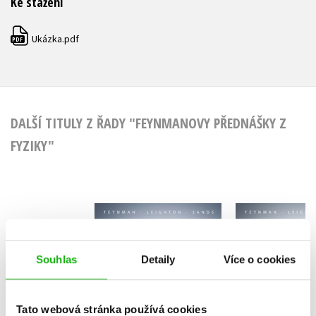
Ke stažení
Ukázka.pdf
PDF
DALŠÍ TITULY Z ŘADY "FEYNMANOVY PŘEDNÁŠKY Z
FYZIKY"
Feynmanovy
Feynma
přednášky z fyziky -
přednášky z
2. revidované vydání
revidované 
Souhlas
Detaily
Více o cookies
Richard Feynman
- 1. díl
Richard F
2.dí
Tato webová stránka používá cookies