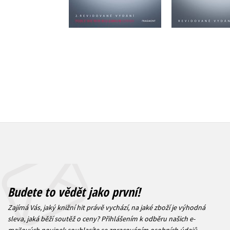
Do košíku
Do košík
1 039 Kč
1 039 Kč
1 299 Kč
Budete to vědět jako první!
Zajímá Vás, jaký knižní hit právě vychází, na jaké zboží je výhodná
sleva, jaká běží soutěž o ceny? Přihlášením k odběru našich e-
mailových novinek
souhlasíte se zpracováním osobních údajů
.