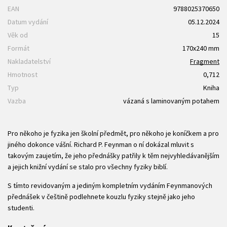
EAN
9788025370650
Datum vydání
05.12.2024
Věk od
15
Formát
170x240 mm
Nakladatelství
Fragment
Hmotnost
0,712
Typ
Kniha
Vazba
vázaná s laminovaným potahem
Pro někoho je fyzika jen školní předmět, pro někoho je koníčkem a pro
jiného dokonce vášní. Richard P. Feynman o ní dokázal mluvit s
takovým zaujetím, že jeho přednášky patřily k těm nejvyhledávanějším
a jejich knižní vydání se stalo pro všechny fyziky biblí.
S tímto revidovaným a jediným kompletním vydáním Feynmanových
přednášek v češtině podlehnete kouzlu fyziky stejně jako jeho
studenti.