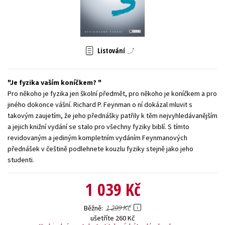
Young adult (SK)
Zahraniční literatura
Zdraví a životní styl
Všechny tituly
Listování
Je fyzika vaším koníčkem?
Pro někoho je fyzika jen školní předmět, pro někoho je koníčkem a pro
jiného dokonce vášní. Richard P. Feynman o ní dokázal mluvit s
takovým zaujetím, že jeho přednášky patřily k těm nejvyhledávanějším
a jejich knižní vydání se stalo pro všechny fyziky biblí. S tímto
revidovaným a jediným kompletním vydáním Feynmanových
přednášek v češtině podlehnete kouzlu fyziky stejně jako jeho
studenti.
1 039 Kč
1 299 Kč
Běžně
ušetříte 260 Kč