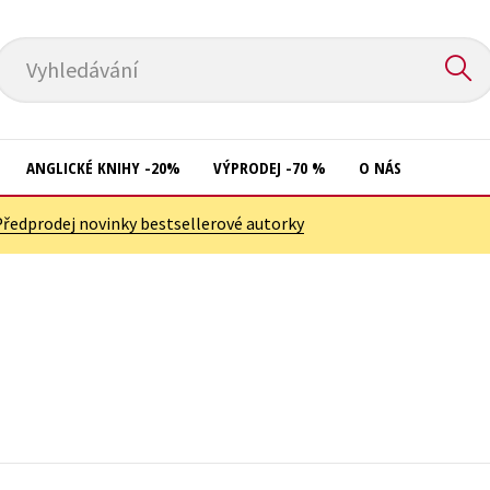
Vyhledávání
ANGLICKÉ KNIHY -20%
VÝPRODEJ -70 %
O NÁS
Předprodej novinky bestsellerové autorky
Přírodní vědy
Křížovky
Společnost, politika
Kuchařky
Technika a věda
New Adult
Učebnice
Ostatní
Umění a kultura
Počítače
Výchova a pedagogika
Poezie
Young adult