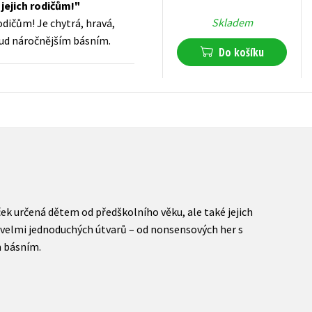
jejich rodičům!
Skladem
dičům! Je chytrá, hravá,
kud náročnějším básním.
Do košíku
214
Kč
s DPH
ek určená dětem od předškolního věku, ale také jejich
d velmi jednoduchých útvarů – od nonsensových her s
m básním.