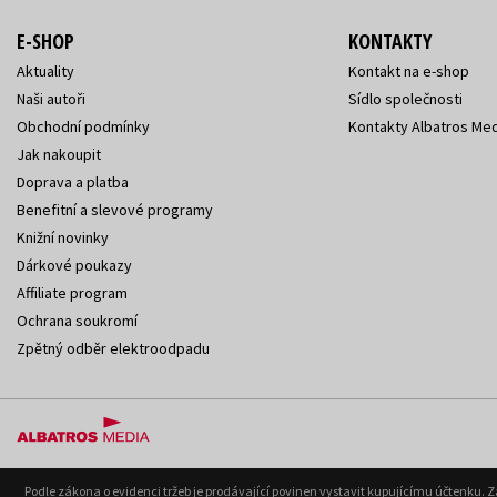
E-SHOP
KONTAKTY
Aktuality
Kontakt na e-shop
Naši autoři
Sídlo společnosti
Obchodní podmínky
Kontakty Albatros Med
Jak nakoupit
Doprava a platba
Benefitní a slevové programy
Knižní novinky
Dárkové poukazy
Affiliate program
Ochrana soukromí
Zpětný odběr elektroodpadu
Podle zákona o evidenci tržeb je prodávající povinen vystavit kupujícímu účtenku. 