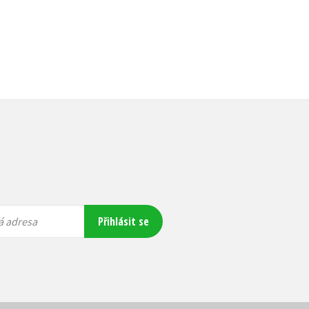
Přihlásit se
á adresa