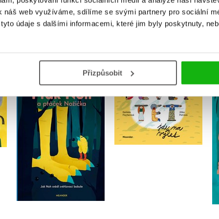
klam, poskytování funkcí sociálních médií a analýze naší návšt
k náš web využíváme, sdílíme se svými partnery pro sociální méd
yto údaje s dalšími informacemi, které jim byly poskytnuty, neb
MOHLO BY VÁS TAKÉ ZAJÍMAT
Přizpůsobit
Jak Noh snědl
Devět tet jde na výlet
zvětšovací bobule
Daniela Fischerová
Daniela Fischerová
Do košíku
Do košíku
182 Kč
228 Kč
182 Kč
228 Kč