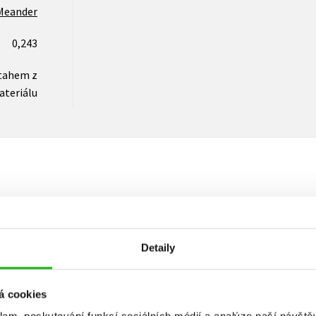
Meander
0,243
tahem z
ateriálu
Vaše hodnocení
Uživatelskou recenzi mohou vkládat pouze registrovaní uživat
Detaily
Přihlásit
á cookies