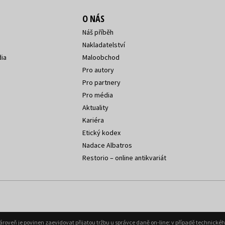
O NÁS
Náš příběh
Nakladatelství
ia
Maloobchod
Pro autory
Pro partnery
Pro média
Aktuality
Kariéra
Etický kodex
Nadace Albatros
Restorio – online antikvariát
Zároveň je povinen zaevidovat přijatou tržbu u správce daně on-line; v případě technick