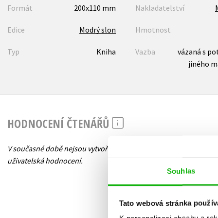
Formát
200x110 mm
Nakladatelství
Edice
Modrý slon
Hmotnost
Typ
Kniha
Vazba
vázaná s po
jiného m
HODNOCENÍ ČTENÁŘŮ
V současné době nejsou vytvořena žádná
uživatelská hodnocení.
Souhlas
Tato webová stránka použív