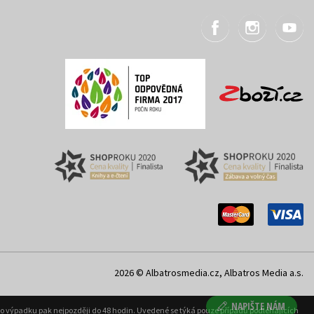
2026 © Albatrosmedia.cz, Albatros Media a.s.
NAPIŠTE NÁM
ého výpadku pak nejpozději do 48 hodin. Uvedené se týká pouze případů podléhajících