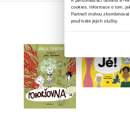
K personalizaci obsahu a re
cookies.
Informace o tom, ja
Partneři mohou zkombinovat t
používáte jejich služby.
Pohoršovna
Jé!
Daniela Fischerová
Daniela Fischerová
Do košíku
Do košíku
294 Kč
368 Kč
239 Kč
299 Kč