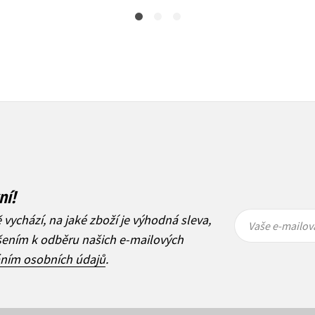
ní!
Vaše e-
Vaše e-
ě vychází, na jaké zboží je výhodná sleva,
mailová
mailová
Vaše e-mailov
adresa
adresa
ášením k odběru našich e-mailových
áním osobních údajů
.