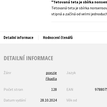
Tetovaná teta je sbírka nonsen
Auto - moto
Tetovaná teta je sbírka nonsensov
Jazyky
Beletrie pro děti
vtipná a začíná od velmi jednoduc
Kalendáře
Beletrie pro dospělé
Kariéra a osobní rozvoj
Byznys a ekonomie
Komiks
Detailní informace
Hodnocení čtenářů
V
DETAILNÍ INFORMACE
Žánr
poezie
Jazyk
říkadla
Počet stran
128
EAN
978807
Datum vydání
28.10.2024
Věk od