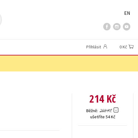
EN
Přihlásit
0 Kč
214 Kč
268 Kč
Běžně
ušetříte 54 Kč