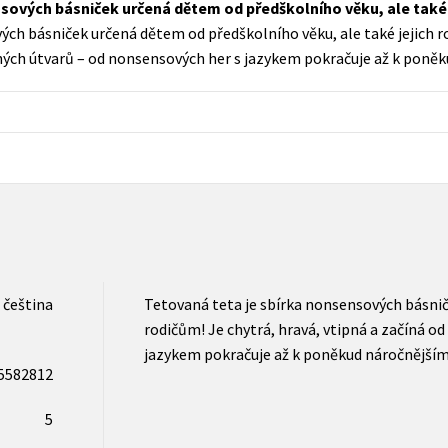
sových básniček určená dětem od předškolního věku, ale také 
Populárně - naučná pro dospělé
ých básniček určená dětem od předškolního věku, ale také jejich ro
Young adult (SK)
Populárně - naučné pro děti
hých útvarů – od nonsensových her s jazykem pokračuje až k poně
Zahraniční literatura
Předškoláci
Zdraví a životní styl
Příroda a zahrada
šechny tituly
čeština
Tetovaná teta je sbírka nonsensových básnič
rodičům! Je chytrá, hravá, vtipná a začíná o
jazykem pokračuje až k poněkud náročnější
5582812
5