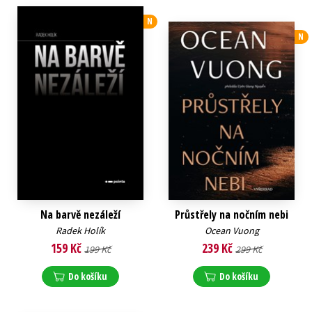
N
N
Na barvě nezáleží
Průstřely na nočním nebi
Radek Holík
Ocean Vuong
159 Kč
239 Kč
199 Kč
299 Kč
Do košíku
Do košíku