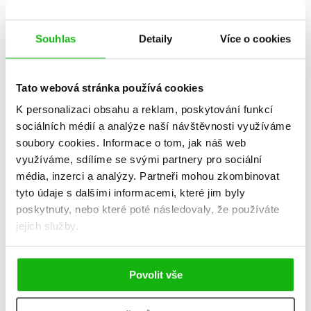
Souhlas
Detaily
Více o cookies
Tato webová stránka používá cookies
K personalizaci obsahu a reklam, poskytování funkcí
sociálních médií a analýze naší návštěvnosti využíváme
soubory cookies.
Informace o tom, jak náš web
využíváme, sdílíme se svými partnery pro sociální
Jé!
Život a jiné maličkosti
média, inzerci a analýzy.
Partneři mohou zkombinovat
Daniela Fischerová
Jiří Šlosr
tyto údaje s dalšími informacemi, které jim byly
294 Kč
159 Kč
poskytnuty, nebo které poté následovaly, že používáte
368 Kč
199 Kč
jejich služby.
Do košíku
Do košíku
Povolit vše