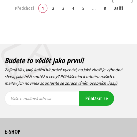
Předchozí
1
2
3
4
5
…
8
Další
Budete to vědět jako první!
Zajímá Vás, jaký knižní hit právě vychází, na jaké zboží je výhodná
sleva, jaká běží soutěž o ceny? Přihlášením k odběru našich e-
mailových novinek
souhlasíte se zpracováním osobních údajů
.
Vaše e-
Vaše e-
Přihlásit se
mailová
mailová
Vaše e-mailová adresa
adresa
adresa
E-SHOP