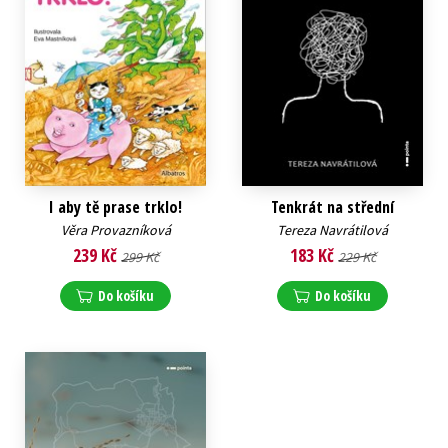
I aby tě prase trklo!
Tenkrát na střední
Věra Provazníková
Tereza Navrátilová
239 Kč
183 Kč
299 Kč
229 Kč
Do košíku
Do košíku