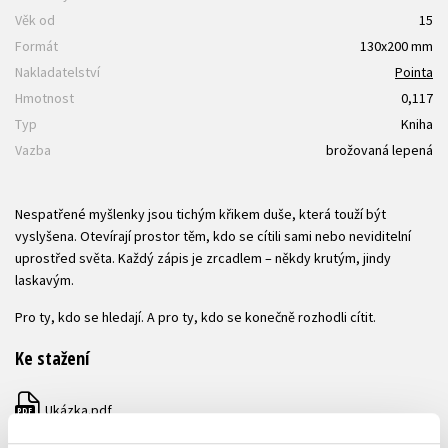
Věk od
15
Formát
130x200 mm
Nakladatelství
Pointa
Hmotnost
0,117
Typ
Kniha
Vazba
brožovaná lepená
Nespatřené myšlenky jsou tichým křikem duše, která touží být
vyslyšena. Otevírají prostor těm, kdo se cítili sami nebo neviditelní
uprostřed světa. Každý zápis je zrcadlem – někdy krutým, jindy
laskavým.
Pro ty, kdo se hledají. A pro ty, kdo se konečně rozhodli cítit.
Ke stažení
Ukázka.pdf
PDF