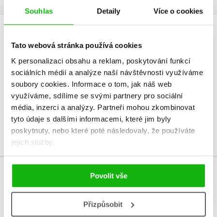
Souhlas
Detaily
Více o cookies
HODNOCENÍ ČTENÁŘŮ
Tato webová stránka používá cookies
K personalizaci obsahu a reklam, poskytování funkcí
V současné době nejsou vytvořena žádná uživatelská hodnocení.
sociálních médií a analýze naší návštěvnosti využíváme
soubory cookies.
Informace o tom, jak náš web
Vaše hodnocení
využíváme, sdílíme se svými partnery pro sociální
Uživatelskou recenzi mohou vkládat pouze registrovaní uživatelé
média, inzerci a analýzy.
Partneři mohou zkombinovat
tyto údaje s dalšími informacemi, které jim byly
Přihlásit
poskytnuty, nebo které poté následovaly, že používáte
jejich služby.
Povolit vše
MOHLO BY VÁS TAKÉ ZAJÍMAT
Přizpůsobit