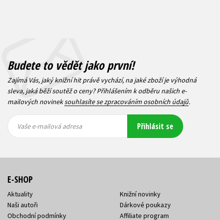
Budete to vědět jako první!
Zajímá Vás, jaký knižní hit právě vychází, na jaké zboží je výhodná
sleva, jaká běží soutěž o ceny? Přihlášením k odběru našich e-
mailových novinek
souhlasíte se zpracováním osobních údajů
.
Vaše e-
Vaše e-
Přihlásit se
mailová
mailová
Vaše e-mailová adresa
adresa
adresa
E-SHOP
Aktuality
Knižní novinky
Naši autoři
Dárkové poukazy
Obchodní podmínky
Affiliate program