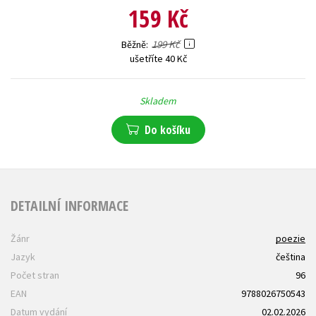
159 Kč
199 Kč
Běžně
ušetříte 40 Kč
Skladem
Do košíku
DETAILNÍ INFORMACE
Žánr
poezie
Jazyk
čeština
Počet stran
96
EAN
9788026750543
Datum vydání
02.02.2026