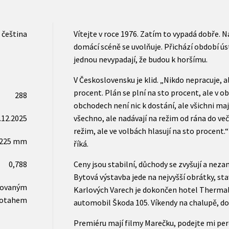
čeština
Vítejte v roce 1976. Zatím to vypadá dobře. 
domácí scéně se uvolňuje. Přichází období ú
jednou nevypadají, že budou k horšímu.
V Československu je klid. „Nikdo nepracuje, al
procent. Plán se plní na sto procent, ale v o
288
obchodech není nic k dostání, ale všichni maj
.12.2025
všechno, ale nadávají na režim od rána do več
režim, ale ve volbách hlasují na sto procent.
x225 mm
říká.
0,788
Ceny jsou stabilní, důchody se zvyšují a nez
Bytová výstavba jede na nejvyšší obrátky, sta
novaným
Karlových Varech je dokončen hotel Thermal.
otahem
automobil Škoda 105. Víkendy na chalupě, dov
Premiéru mají filmy Marečku, podejte mi pe