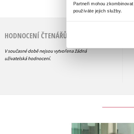
Partneři mohou zkombinovat t
používáte jejich služby.
HODNOCENÍ ČTENÁŘŮ
V současné době nejsou vytvořena žádná
uživatelská hodnocení.