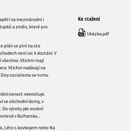
Ke stažení
Napětí na mezinárodní i
stupků a změn, které pro
Ukázka.pdf
PDF
e plán se plní na sto
bchodech není nic k dostání. V
í všechno. Všichni mají
era. Všichni nadávají na
“ Divy socialismu se tomu
aměstnanost neexistuje.
ví se obchodní domy, v
 Do výroby jde osobní
olená v Bulharsku...
ro, Léto s kovbojem nebo Na