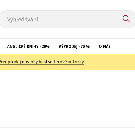
Vyhledávání
ANGLICKÉ KNIHY -20%
VÝPRODEJ -70 %
O NÁS
Předprodej novinky bestsellerové autorky
Přírodní vědy
Křížovky
Společnost, politika
Kuchařky
Technika a věda
New Adult
Učebnice
Ostatní
Umění a kultura
Počítače
Výchova a pedagogika
Poezie
Young adult