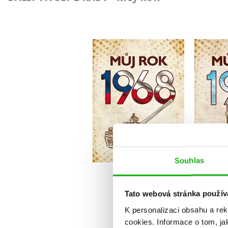
Můj rok 1968
M
,
Alena Breuerová
Kate
Jarmila Frejtichová
Do košíku
319 Kč
3
Souhlas
399 Kč
Tato webová stránka použív
K personalizaci obsahu a re
cookies.
Informace o tom, ja