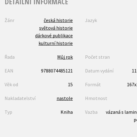
DETAILNÍ INFORMACE
Žánr
česká historie
Jazyk
světová historie
dárkové publikace
kulturní historie
Řada
Můj rok
Počet stran
EAN
9788074485121
Datum vydání
11
Věk od
15
Formát
167
Nakladatelství
nastole
Hmotnost
Typ
Kniha
Vazba
vázaná s lami
p