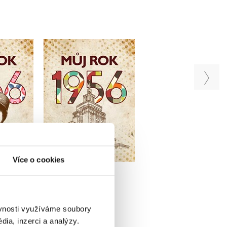
Můj rok 1956
Můj rok 1985
 1966
Jarmila Frejtichová
Markéta Nekolová
zlinková
u
Do košíku
Do košíku
99 Kč
319 Kč
319 Kč
Více o cookies
399 Kč
399 Kč
ěvnosti využíváme soubory
ia, inzerci a analýzy.