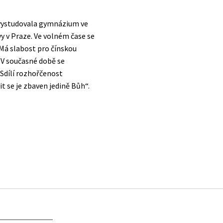
, vystudovala gymnázium ve
vy v Praze. Ve volném čase se
 Má slabost pro čínskou
. V současné době se
 Sdílí rozhořčenost
t se je zbaven jedině Bůh“.