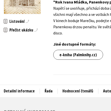
Rok Ivana Mládka, Panenkovy pe
Auto - moto
Napětí se uvolňuje, přichází doba
Jazyky
Beletrie pro děti
všichni mají všechno a ve volbách 
Kalendáře
V kinech boduje Marečku, podejte m
Listování
Beletrie pro dospělé
Panenkovu drzou penaltu. Ve světě
Kariéra a osobní rozvoj
Přečíst ukázku
Byznys a ekonomie
disco.
Komiks
Jiné dostupné formáty:
V
e-kniha (Palmknihy.cz)
Detailní informace
Řada
Hodnocení čtenářů
Auto