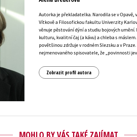
Autorka je překladatelka. Narodila se v Opavě
Vítkově a Filosofickou fakultu Univerzity Karlo
věnuje pěstování dýní a studiu bojových umění.
kulturu, kvalitní čaj (a kávu) a chleba s máslem
povětšinou zdržuje v rodném Slezsku a v Praze.
nejmenovaného spisovatele, že „povinnosti jevi
Zobrazit profil autora
MOHLO BY VÁS TAKÉ ZAJÍMAT