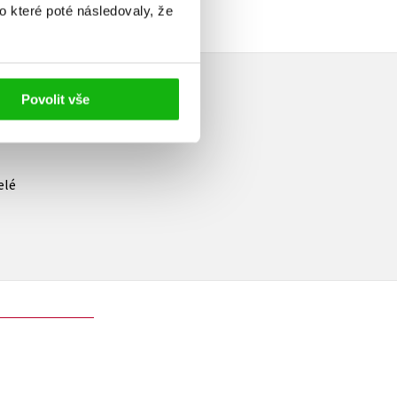
o které poté následovaly, že
Povolit vše
elé