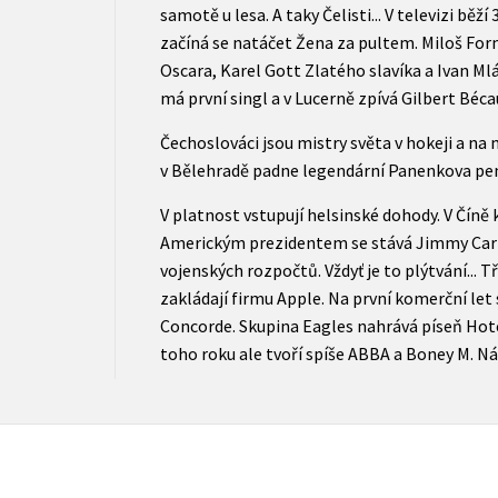
samotě u lesa. A taky Čelisti... V televizi bě
začíná se natáčet Žena za pultem. Miloš Fo
Oscara, Karel Gott Zlatého slavíka a Ivan Ml
má první singl a v Lucerně zpívá Gilbert Béca
Čechoslováci jsou mistry světa v hokeji a na 
v Bělehradě padne legendární Panenkova pen
V platnost vstupují helsinské dohody. V Číně 
Americkým prezidentem se stává Jimmy Carte
vojenských rozpočtů. Vždyť je to plýtvání... T
zakládají firmu Apple. Na první komerční let
Concorde. Skupina Eagles nahrává píseň Hote
toho roku ale tvoří spíše ABBA a Boney M. Nál