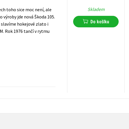
Skladem
ch toho sice moc není, ale
do výroby jde nová Škoda 105.
Do košíku
 slavíme hokejové zlato i
 M. Rok 1976 tančí v rytmu
319
Kč
s DPH