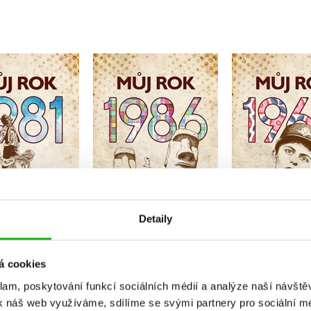
ůj rok 1981
Můj rok 1986
Můj rok
řina Komárková
Martina Coufalová
Markéta Ky
Do košík
Do košíku
Do košíku
319 Kč
3
19 Kč
319 Kč
Detaily
399 Kč
399 Kč
á cookies
klam, poskytování funkcí sociálních médií a analýze naší návšt
k náš web využíváme, sdílíme se svými partnery pro sociální méd