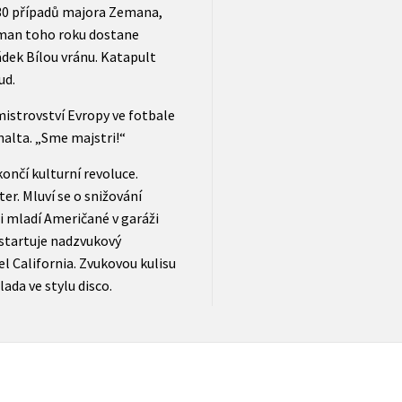
ží 30 případů majora Zemana,
rman toho roku dostane
ádek Bílou vránu. Katapult
ud.
mistrovství Evropy ve fotbale
alta. „Sme majstri!“
končí kulturní revoluce.
r. Mluví se o snižování
ři mladí Američané v garáži
 startuje nadzvukový
l California. Zvukovou kulisu
ada ve stylu disco.