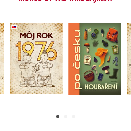
Môj rok 1976
(slovensky)
Houbaření po česku
,
Silvia Vnenková
,
Alena Breuerová
,
Alena Breuerová
Jarmila Frejtichová
Anna Ölvecká
Do košíku
Do košíku
319 Kč
399 Kč
319 Kč
399 Kč