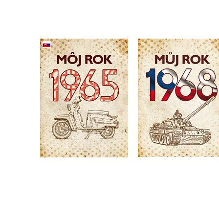
Môj rok 1965
(slovensky)
Můj rok 1968
,
Silvia Vnenková
,
Alena Breuerová
,
Alena Breuerová
Jarmila Frejtichová
Dagmar Palovičová
Do košíku
319 Kč
399 Kč
Do košíku
319 Kč
399 Kč