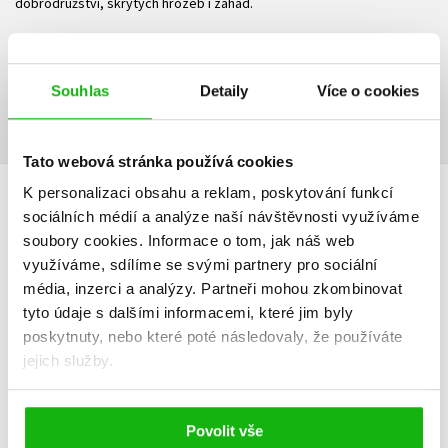
dobrodružství, skrytých hrozeb i záhad.
Ke stažení
Souhlas
Detaily
Více o cookies
Ukázka.pdf
PDF
Tato webová stránka používá cookies
K personalizaci obsahu a reklam, poskytování funkcí
HODNOCENÍ ČTENÁŘŮ
sociálních médií a analýze naší návštěvnosti využíváme
soubory cookies.
Informace o tom, jak náš web
V současné době nejsou vytvořena žádná uživatelská hodnocení.
využíváme, sdílíme se svými partnery pro sociální
média, inzerci a analýzy.
Partneři mohou zkombinovat
Vaše hodnocení
tyto údaje s dalšími informacemi, které jim byly
poskytnuty, nebo které poté následovaly, že používáte
Uživatelskou recenzi mohou vkládat pouze registrovaní uživatelé
jejich služby.
Přihlásit
Povolit vše