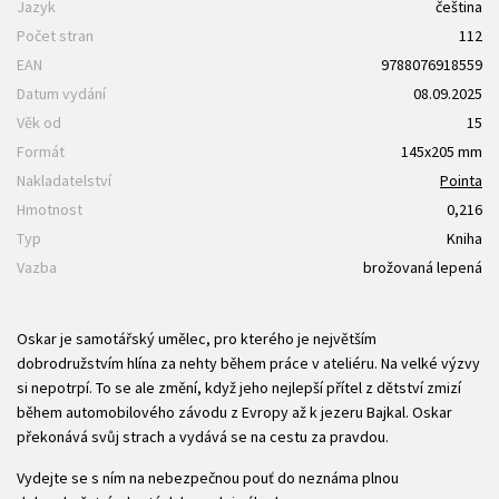
Jazyk
čeština
Počet stran
112
EAN
9788076918559
Datum vydání
08.09.2025
Věk od
15
Formát
145x205 mm
Nakladatelství
Pointa
Hmotnost
0,216
Typ
Kniha
Vazba
brožovaná lepená
Oskar je samotářský umělec, pro kterého je největším
dobrodružstvím hlína za nehty během práce v ateliéru. Na velké výzvy
si nepotrpí. To se ale změní, když jeho nejlepší přítel z dětství zmizí
během automobilového závodu z Evropy až k jezeru Bajkal. Oskar
překonává svůj strach a vydává se na cestu za pravdou.
Vydejte se s ním na nebezpečnou pouť do neznáma plnou