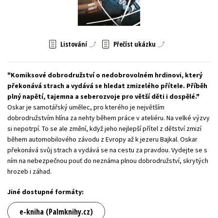
Young adult (SK)
Zahraniční literatura
Zdraví a životní styl
Všechny tituly
Listování
Přečíst ukázku
Komiksové dobrodružství o nedobrovolném hrdinovi, který
překonává strach a vydává se hledat zmizelého přítele. Příběh
plný napětí, tajemna a seberozvoje pro větší děti i dospělé.
Oskar je samotářský umělec, pro kterého je největším
dobrodružstvím hlína za nehty během práce v ateliéru. Na velké výzvy
si nepotrpí. To se ale změní, když jeho nejlepší přítel z dětství zmizí
během automobilového závodu z Evropy až k jezeru Bajkal. Oskar
překonává svůj strach a vydává se na cestu za pravdou. Vydejte se s
ním na nebezpečnou pouť do neznáma plnou dobrodružství, skrytých
hrozeb i záhad.
Jiné dostupné formáty:
e-kniha (Palmknihy.cz)