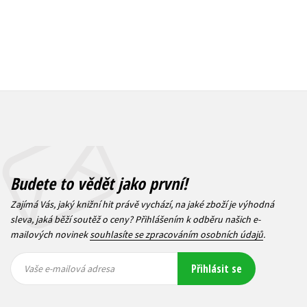
Budete to vědět jako první!
Zajímá Vás, jaký knižní hit právě vychází, na jaké zboží je výhodná
sleva, jaká běží soutěž o ceny? Přihlášením k odběru našich e-
mailových novinek
souhlasíte se zpracováním osobních údajů
.
Vaše e-
Vaše e-
Přihlásit se
mailová
mailová
Vaše e-mailová adresa
adresa
adresa