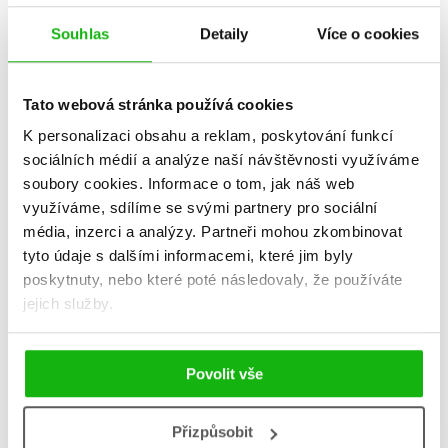
Souhlas
Detaily
Více o cookies
Star Wars - Thrawn
Star Wars -
Tato webová stránka používá cookies
(komiks)
a Ana
K personalizaci obsahu a reklam, poskytování funkcí
Kolektiv
Kolekt
sociálních médií a analýze naší návštěvnosti využíváme
soubory cookies.
Informace o tom, jak náš web
využíváme, sdílíme se svými partnery pro sociální
média, inzerci a analýzy.
Partneři mohou zkombinovat
tyto údaje s dalšími informacemi, které jim byly
Do košík
poskytnuty, nebo které poté následovaly, že používáte
Do košíku
jejich služby.
319 Kč
3
343 Kč
429 Kč
Povolit vše
Přizpůsobit