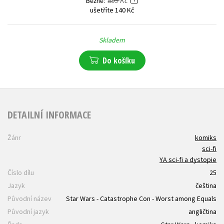
699 Kč
Běžně
ušetříte 140 Kč
Skladem
Do košíku
DETAILNÍ INFORMACE
Žánr
komiks
sci-fi
YA sci-fi a dystopie
Číslo dílu
25
Jazyk
čeština
Původní název
Star Wars - Catastrophe Con - Worst among Equals
Původní jazyk
angličtina