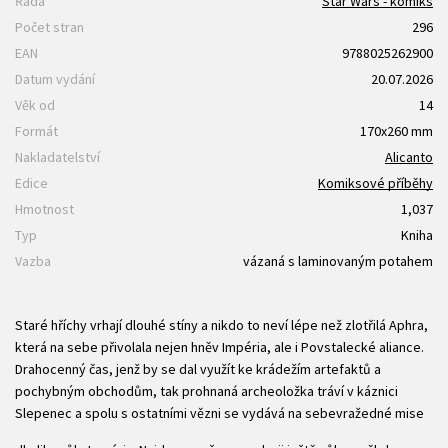
Řada
Star Wars - komiks
Počet stran
296
EAN
9788025262900
Datum vydání
20.07.2026
Věk od
14
Formát
170x260 mm
Nakladatelství
Alicanto
Edice
Komiksové příběhy
Hmotnost
1,037
Typ
Kniha
Vazba
vázaná s laminovaným potahem
Staré hříchy vrhají dlouhé stíny a nikdo to neví lépe než zlotřilá Aphra,
která na sebe přivolala nejen hněv Impéria, ale i Povstalecké aliance.
Drahocenný čas, jenž by se dal využít ke krádežím artefaktů a
pochybným obchodům, tak prohnaná archeoložka tráví v káznici
Slepenec a spolu s ostatními vězni se vydává na sebevražedné mise