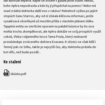
dle libovůle Impéria. Najde se ovšem v galaxii ještě vůbec někdo,
koho Aphra nepodrazila a kdo by jí přispěchal na pomoc? Nebo má
snad zrádná doktorka další eso v rukávu? Rebelové vyšlou po jejích
stopách Sanu Starros, aby od ní získala klíčovou informaci, jenže
vynalézavá vězeňkyně už mezitím přišla s vlastním plánem útěku.
Tajuplná entita se smrtícími sporami na palubě káznice by ho sice
mohla trochu zkomplikovat, ale Aphra dokáže ve svůj prospěch využít
cokoli, třeba i nájemného lovce Tama Poslu, který neúnavně
pronásleduje zvráceného doktora Evazana. K věznici se však blíží i
Temný pán ze Sithu, takže je nejvyšší čas, aby doktorka práskla do
bot dřív, než bude pozdě...
Ke stažení
Ukázka.pdf
PDF
DALŠÍ TITULY Z ŘADY "STAR WARS - KOMIKS"