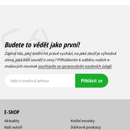
Budete to vědět jako první!
Zajímá Vás, jaký knižní hit právě vychází, na jaké zboží je výhodná
sleva, jaká běží soutěž o ceny? Přihlášením k odběru našich e-
mailových novinek
souhlasíte se zpracováním osobních údajů
.
Vaše e-
Vaše e-
Přihlásit se
mailová
mailová
Vaše e-mailová adresa
adresa
adresa
E-SHOP
Aktuality
Knižní novinky
Naši autoři
Dárkové poukazy