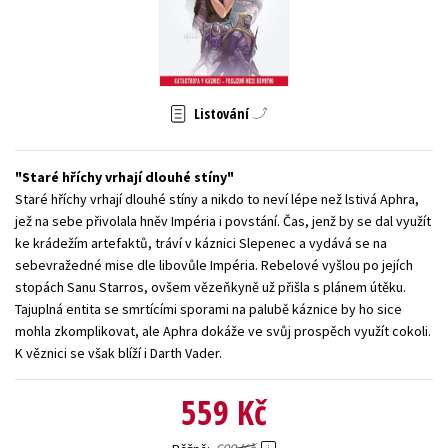
Young adult (SK)
Zahraniční literatura
Zdraví a životní styl
Všechny tituly
Listování
Staré hříchy vrhají dlouhé stíny
Staré hříchy vrhají dlouhé stíny a nikdo to neví lépe než lstivá Aphra,
jež na sebe přivolala hněv Impéria i povstání. Čas, jenž by se dal využít
ke krádežím artefaktů, tráví v káznici Slepenec a vydává se na
sebevražedné mise dle libovůle Impéria. Rebelové vyšlou po jejích
stopách Sanu Starros, ovšem vězeňkyně už přišla s plánem útěku.
Tajuplná entita se smrtícími sporami na palubě káznice by ho sice
mohla zkomplikovat, ale Aphra dokáže ve svůj prospěch využít cokoli.
K věznici se však blíží i Darth Vader.
559 Kč