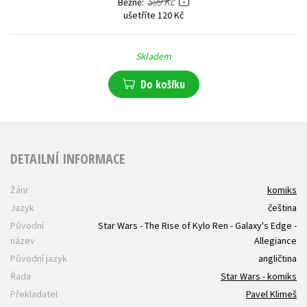
599 Kč
Běžně
ušetříte 120 Kč
Skladem
Do košíku
DETAILNÍ INFORMACE
Žánr
komiks
Jazyk
čeština
Původní
Star Wars - The Rise of Kylo Ren - Galaxy's Edge -
název
Allegiance
Původní jazyk
angličtina
Řada
Star Wars - komiks
Překladatel
Pavel Klimeš