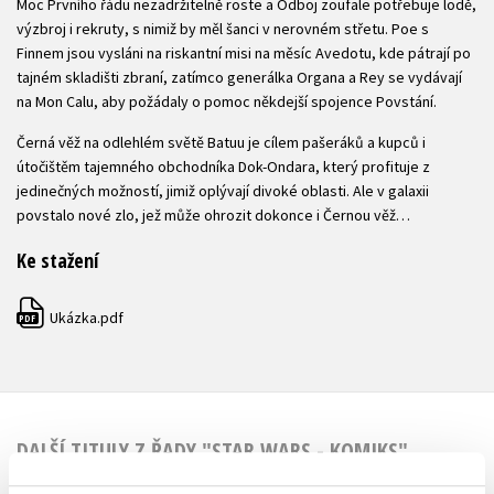
Moc Prvního řádu nezadržitelně roste a Odboj zoufale potřebuje lodě,
výzbroj i rekruty, s nimiž by měl šanci v nerovném střetu. Poe s
Finnem jsou vysláni na riskantní misi na měsíc Avedotu, kde pátrají po
tajném skladišti zbraní, zatímco generálka Organa a Rey se vydávají
na Mon Calu, aby požádaly o pomoc někdejší spojence Povstání.
Černá věž na odlehlém světě Batuu je cílem pašeráků a kupců i
útočištěm tajemného obchodníka Dok-Ondara, který profituje z
jedinečných možností, jimiž oplývají divoké oblasti. Ale v galaxii
povstalo nové zlo, jež může ohrozit dokonce i Černou věž…
Ke stažení
Ukázka.pdf
PDF
DALŠÍ TITULY Z ŘADY "STAR WARS - KOMIKS"