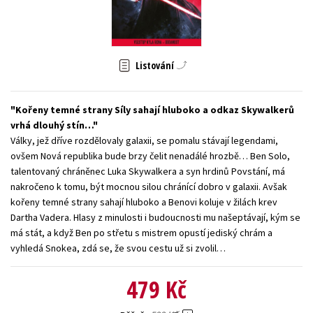
Young adult (SK)
Zahraniční literatura
Zdraví a životní styl
Všechny tituly
Listování
Kořeny temné strany Síly sahají hluboko a odkaz Skywalkerů
vrhá dlouhý stín…
Války, jež dříve rozdělovaly galaxii, se pomalu stávají legendami,
ovšem Nová republika bude brzy čelit nenadálé hrozbě… Ben Solo,
talentovaný chráněnec Luka Skywalkera a syn hrdinů Povstání, má
nakročeno k tomu, být mocnou silou chránící dobro v galaxii. Avšak
kořeny temné strany sahají hluboko a Benovi koluje v žilách krev
Dartha Vadera. Hlasy z minulosti i budoucnosti mu našeptávají, kým se
má stát, a když Ben po střetu s mistrem opustí jediský chrám a
vyhledá Snokea, zdá se, že svou cestu už si zvolil…
479 Kč