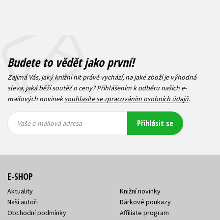
Budete to vědět jako první!
Zajímá Vás, jaký knižní hit právě vychází, na jaké zboží je výhodná
sleva, jaká běží soutěž o ceny? Přihlášením k odběru našich e-
mailových novinek
souhlasíte se zpracováním osobních údajů
.
Vaše e-
Vaše e-
Přihlásit se
mailová
mailová
Vaše e-mailová adresa
adresa
adresa
E-SHOP
Aktuality
Knižní novinky
Naši autoři
Dárkové poukazy
Obchodní podmínky
Affiliate program