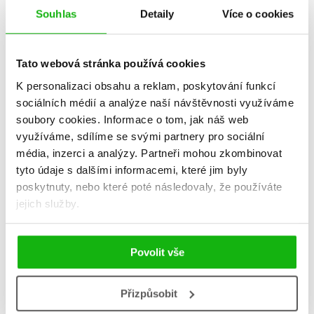
Souhlas
Detaily
Více o cookies
Star Wars 
Star Wars –
(komi
Katastrofa v káznici
Tato webová stránka používá cookies
– Poslední mezi
Kolekt
K personalizaci obsahu a reklam, poskytování funkcí
rovnými
Kolektiv
sociálních médií a analýze naší návštěvnosti využíváme
soubory cookies.
Informace o tom, jak náš web
využíváme, sdílíme se svými partnery pro sociální
média, inzerci a analýzy.
Partneři mohou zkombinovat
tyto údaje s dalšími informacemi, které jim byly
Do košíku
Do košík
poskytnuty, nebo které poté následovaly, že používáte
559 Kč
343 Kč
jejich služby.
699 Kč
4
Povolit vše
Přizpůsobit