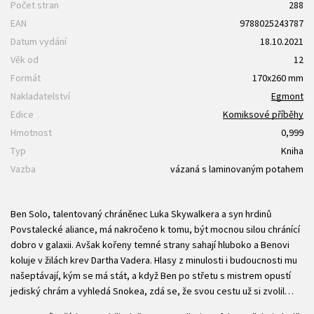
Počet stran
288
EAN
9788025243787
Datum vydání
18.10.2021
Věk od
12
Formát
170x260 mm
Nakladatelství
Egmont
Edice
Komiksové příběhy
Hmotnost
0,999
Typ
Kniha
Vazba
vázaná s laminovaným potahem
Ben Solo, talentovaný chráněnec Luka Skywalkera a syn hrdinů
Povstalecké aliance, má nakročeno k tomu, být mocnou silou chránící
dobro v galaxii. Avšak kořeny temné strany sahají hluboko a Benovi
koluje v žilách krev Dartha Vadera. Hlasy z minulosti i budoucnosti mu
našeptávají, kým se má stát, a když Ben po střetu s mistrem opustí
jediský chrám a vyhledá Snokea, zdá se, že svou cestu už si zvolil…