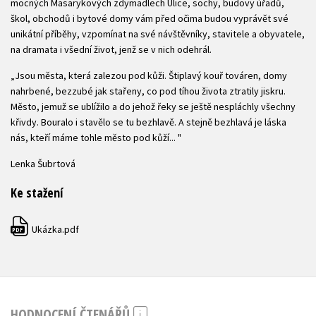
mocných Masarykových zdymadlech Ulice, sochy, budovy úřadů,
škol, obchodů i bytové domy vám před očima budou vyprávět své
unikátní příběhy, vzpomínat na své návštěvníky, stavitele a obyvatele,
na dramata i všední život, jenž se v nich odehrál.
„Jsou města, která zalezou pod kůži. Štiplavý kouř továren, domy
nahrbené, bezzubé jak stařeny, co pod tíhou života ztratily jiskru.
Město, jemuž se ublížilo a do jehož řeky se ještě nespláchly všechny
křivdy. Bouralo i stavělo se tu bezhlavě. A stejně bezhlavá je láska
nás, kteří máme tohle město pod kůží... "
Lenka Šubrtová
Ke stažení
Ukázka.pdf
PDF
HODNOCENÍ ČTENÁŘŮ