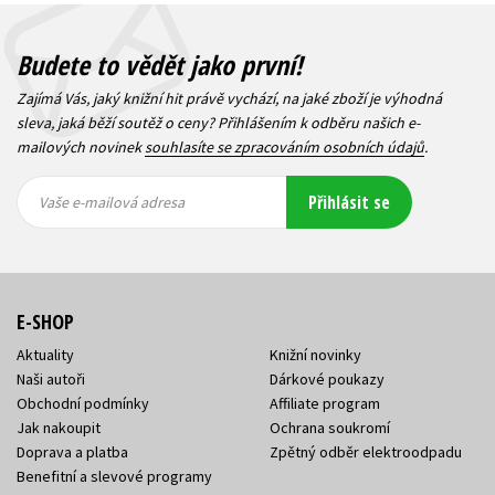
Budete to vědět jako první!
Zajímá Vás, jaký knižní hit právě vychází, na jaké zboží je výhodná
sleva, jaká běží soutěž o ceny? Přihlášením k odběru našich e-
mailových novinek
souhlasíte se zpracováním osobních údajů
.
Vaše e-
Vaše e-
Přihlásit se
mailová
mailová
Vaše e-mailová adresa
adresa
adresa
E-SHOP
Aktuality
Knižní novinky
Naši autoři
Dárkové poukazy
Obchodní podmínky
Affiliate program
Jak nakoupit
Ochrana soukromí
Doprava a platba
Zpětný odběr elektroodpadu
Benefitní a slevové programy