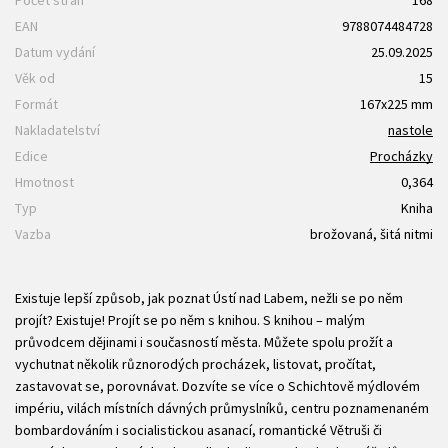
Počet stran
168
EAN
9788074484728
Datum vydání
25.09.2025
Věk od
15
Formát
167x225 mm
Nakladatelství
nastole
Edice
Procházky
Hmotnost
0,364
Typ
Kniha
Vazba
brožovaná, šitá nitmi
Existuje lepší způsob, jak poznat Ústí nad Labem, nežli se po něm
projít? Existuje! Projít se po něm s knihou. S knihou – malým
průvodcem dějinami i současností města. Můžete spolu prožít a
vychutnat několik různorodých procházek, listovat, pročítat,
zastavovat se, porovnávat. Dozvíte se více o Schichtově mýdlovém
impériu, vilách místních dávných průmyslníků, centru poznamenaném
bombardováním i socialistickou asanací, romantické Větruši či