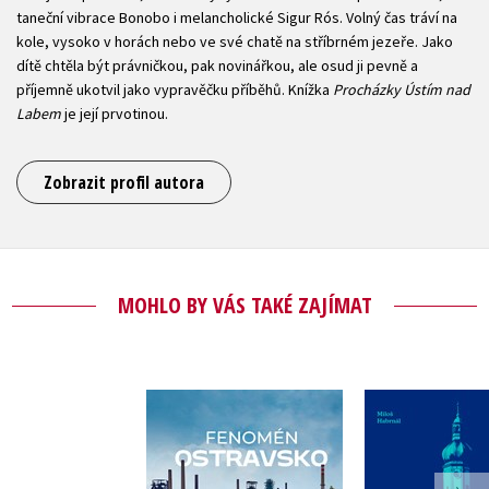
taneční vibrace Bonobo i melancholické Sigur Rós. Volný čas tráví na
kole, vysoko v horách nebo ve své chatě na stříbrném jezeře. Jako
dítě chtěla být právničkou, pak novinářkou, ale osud ji pevně a
příjemně ukotvil jako vypravěčku příběhů. Knížka
Procházky Ústím nad
Labem
je její prvotinou.
Zobrazit profil autora
MOHLO BY VÁS TAKÉ ZAJÍMAT
Procházky 
Fenomén Ostravsko
Míst
Tomáš Majliš
,
Jan Lenart
Miloš Ha