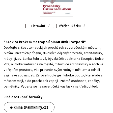
Young adult (SK)
Zahraniční literatura
Zdraví a životní styl
Všechny tituly
Listování
Přečíst ukázku
Krok za krokem metropolí plnou divů i rozporů
Dopřejte si šest tematických procházek severočeským městem,
plným unikátních příběhů, divokých dějinných zvratů, architektury,
krásy i jizev. Lenka Šubrtová, bývalá šéfredaktorka časopisu Dolce
Vita, autorka webu Nos ve městě, milovnice architektury a soch ve
veřejném prostoru, vás provede svým rodným městem a odhalí
zajímavé souvislosti. Zároveň odkryje hluboké pouto, které lidé s
městem mají, a do procházek zapojí i známé osobnosti, rodáky,
pamětníky. Vydejte se na sever, čeká vás láska na třetí pohled.
Jiné dostupné formáty:
e-kniha (Palmknihy.cz)