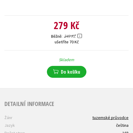
279 Kč
349 Kč
Běžně
ušetříte 70 Kč
Skladem
Do košíku
DETAILNÍ INFORMACE
Žánr
tuzemské průvodce
Jazyk
čeština