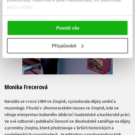
jejich služby.
Povolit vše
Přizpůsobit
Monika Frecerová
Narodila se v roce 1989 ve Znojmě, vystudovala dějiny umění a
muzeologii. Působí v Jihomoravském muzeu ve Znojmě, kde se
věnuje interpretaci kulturního dědictví i badatelské a kurátorské práci.
Ve své odborné i publikační činnosti se dlouhodobě zaměřuje na dějiny
a proměny Znojma, které představuje v širších historických a
společenských souvislostech. Je editorkou a spoluautorkou knih