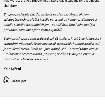
mapky, fotografie a příběhy míst, která dávají Znojmu jeho jedinečný
charakter.
Znojmo potřebuje čas. Čas zastavit se před zazděným oknem
středověké brány, přečíst iniciály vytesané do kamene, všimnout si
anděla sedícího na hradbách jen v ponožkách. Tato kniha není jen
průvodce. Tato kniha jde s vámi a vypráví.
Sedm procházek, sedm způsobů, jak číst město, které bylo královské i
statutární, německé i československé, nacistické i komunistické a teď
je otevřené. Město, které se – jako dobré víno – otevírá tomu, kdo se
umí zastavit. Stačí zakroužit, přivonět, podívat se na jeho jiskru. A
naslouchat.
– Monika Frecerová
Ke stažení
Ukázka.pdf
PDF