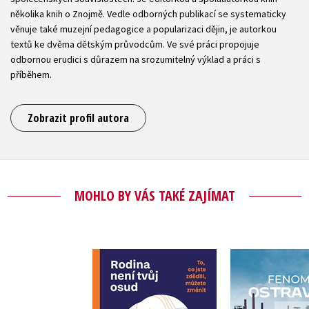
několika knih o Znojmě. Vedle odborných publikací se systematicky
věnuje také muzejní pedagogice a popularizaci dějin, je autorkou
textů ke dvěma dětským průvodcům. Ve své práci propojuje
odbornou erudici s důrazem na srozumitelný výklad a práci s
příběhem.
Zobrazit profil autora
MOHLO BY VÁS TAKÉ ZAJÍMAT
Rodina není tvůj
Fenomén O
osud
Tomáš Majliš
,
Noémi Orvos-Tóth