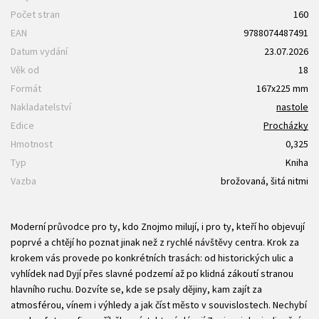
Počet stran
160
EAN
9788074487491
Datum vydání
23.07.2026
Věk od
18
Formát
167x225 mm
Nakladatelství
nastole
Edice
Procházky
Hmotnost
0,325
Typ
Kniha
Vazba
brožovaná, šitá nitmi
Moderní průvodce pro ty, kdo Znojmo milují, i pro ty, kteří ho objevují
poprvé a chtějí ho poznat jinak než z rychlé návštěvy centra. Krok za
krokem vás provede po konkrétních trasách: od historických ulic a
vyhlídek nad Dyjí přes slavné podzemí až po klidná zákoutí stranou
hlavního ruchu. Dozvíte se, kde se psaly dějiny, kam zajít za
atmosférou, vínem i výhledy a jak číst město v souvislostech. Nechybí