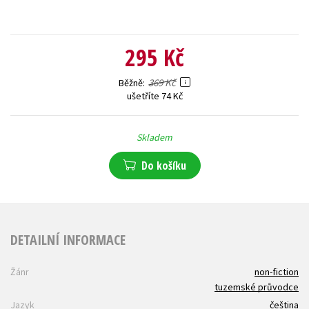
295 Kč
369 Kč
Běžně
ušetříte 74 Kč
Skladem
Do košíku
DETAILNÍ INFORMACE
Žánr
non-fiction
tuzemské průvodce
Jazyk
čeština