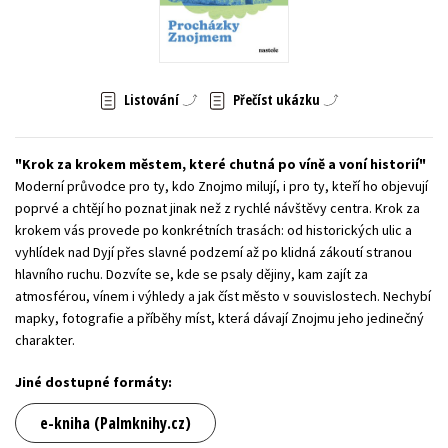
Young adult (SK)
Zahraniční literatura
Zdraví a životní styl
Všechny tituly
Listování
Přečíst ukázku
Krok za krokem městem, které chutná po víně a voní historií
Moderní průvodce pro ty, kdo Znojmo milují, i pro ty, kteří ho objevují
poprvé a chtějí ho poznat jinak než z rychlé návštěvy centra. Krok za
krokem vás provede po konkrétních trasách: od historických ulic a
vyhlídek nad Dyjí přes slavné podzemí až po klidná zákoutí stranou
hlavního ruchu. Dozvíte se, kde se psaly dějiny, kam zajít za
atmosférou, vínem i výhledy a jak číst město v souvislostech. Nechybí
mapky, fotografie a příběhy míst, která dávají Znojmu jeho jedinečný
charakter.
Jiné dostupné formáty:
e-kniha (Palmknihy.cz)