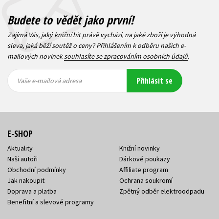
Budete to vědět jako první!
Zajímá Vás, jaký knižní hit právě vychází, na jaké zboží je výhodná
sleva, jaká běží soutěž o ceny? Přihlášením k odběru našich e-
mailových novinek
souhlasíte se zpracováním osobních údajů
.
Vaše e-
Vaše e-
Přihlásit se
mailová
mailová
Vaše e-mailová adresa
adresa
adresa
E-SHOP
Aktuality
Knižní novinky
Naši autoři
Dárkové poukazy
Obchodní podmínky
Affiliate program
Jak nakoupit
Ochrana soukromí
Doprava a platba
Zpětný odběr elektroodpadu
Benefitní a slevové programy