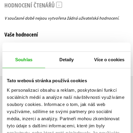
HODNOCENÍ ČTENÁŘŮ
V současné době nejsou vytvořena žádná uživatelská hodnocení.
Vaše hodnocení
Uživatelskou recenzi mohou vkládat pouze registrovaní uživatelé
Přihlásit
Souhlas
Detaily
Více o cookies
Tato webová stránka používá cookies
AUTOR KNIHY
K personalizaci obsahu a reklam, poskytování funkcí
sociálních médií a analýze naší návštěvnosti využíváme
soubory cookies.
Informace o tom, jak náš web
využíváme, sdílíme se svými partnery pro sociální
média, inzerci a analýzy.
Partneři mohou zkombinovat
tyto údaje s dalšími informacemi, které jim byly
poskytnuty, nebo které poté následovaly, že používáte