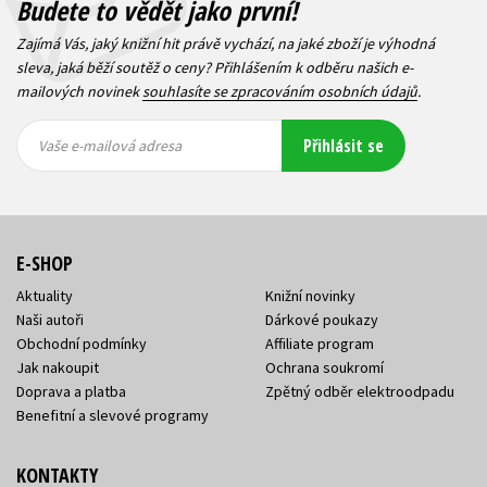
Budete to vědět jako první!
Zajímá Vás, jaký knižní hit právě vychází, na jaké zboží je výhodná
sleva, jaká běží soutěž o ceny? Přihlášením k odběru našich e-
mailových novinek
souhlasíte se zpracováním osobních údajů
.
Vaše e-
Vaše e-
Přihlásit se
mailová
mailová
Vaše e-mailová adresa
adresa
adresa
E-SHOP
Aktuality
Knižní novinky
Naši autoři
Dárkové poukazy
Obchodní podmínky
Affiliate program
Jak nakoupit
Ochrana soukromí
Doprava a platba
Zpětný odběr elektroodpadu
Benefitní a slevové programy
KONTAKTY