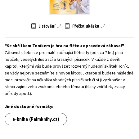
Young adult (SK)
Zahraniční literatura
Zdraví a životní styl
Všechny tituly
Listování
Přečíst ukázku
Se skřítkem Toníkem je hra na flétnu opravdová zábava!
Zábavná učebnice pro malé začínající flétnisty (od cca 7 let) plná
notiček, veselých ilustrací a krásných písniček. V každé z devíti
kapitol, kterými vás bude provázet rozverný hudební skřítek Toník,
se vždy nejprve seznámíte s novou látkou, kterou si budete následně
moci procvičit na několika vhodných písničkách či si ji vyzkoušet v
rámci zajímavého zvukomalebného tématu (hlasy zvířátek, zvuky
přírody apod.).
Jiné dostupné formáty:
e-kniha (Palmknihy.cz)