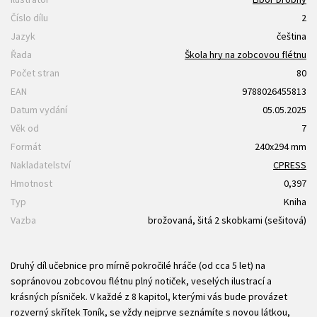
Číslo dílu
2
Jazyk
čeština
Řada
Škola hry na zobcovou flétnu
Počet stran
80
EAN
9788026455813
Datum vydání
05.05.2025
Věk od
7
Formát
240x294 mm
Nakladatelství
CPRESS
Hmotnost
0,397
Typ
Kniha
Vazba
brožovaná, šitá 2 skobkami (sešitová)
Druhý díl učebnice pro mírně pokročilé hráče (od cca 5 let) na
sopránovou zobcovou flétnu plný notiček, veselých ilustrací a
krásných písniček. V každé z 8 kapitol, kterými vás bude provázet
rozverný skřítek Toník, se vždy nejprve seznámíte s novou látkou,