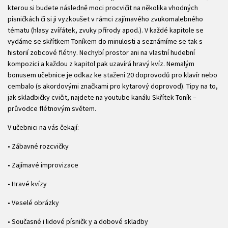
kterou si budete následně moci procvičit na několika vhodných
písničkách či si ji vyzkoušet v rámci zajímavého zvukomalebného
tématu (hlasy zvířátek, zvuky přírody apod.). V každé kapitole se
vydáme se skřítkem Toníkem do minulosti a seznámíme se tak s
historií zobcové flétny. Nechybí prostor ani na vlastní hudební
kompozici a každou z kapitol pak uzavírá hravý kvíz. Nemalým
bonusem učebnice je odkaz ke stažení 20 doprovodů pro klavír nebo
cembalo (s akordovými značkami pro kytarový doprovod). Tipy na to,
jak skladbičky cvičit, najdete na youtube kanálu Skřítek Toník –
průvodce flétnovým světem.
V učebnici na vás čekají:
• Zábavné rozcvičky
• Zajímavé improvizace
• Hravé kvízy
• Veselé obrázky
• Současné i lidové písničk y a dobové skladby