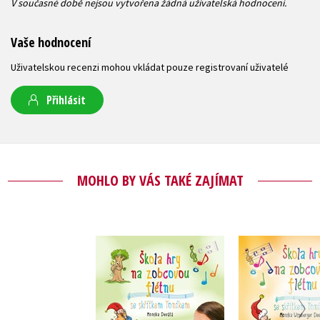
V současné době nejsou vytvořena žádná uživatelská hodnocení.
Vaše hodnocení
Uživatelskou recenzi mohou vkládat pouze registrovaní uživatelé
Přihlásit
MOHLO BY VÁS TAKÉ ZAJÍMAT
Škola hry na
Škola h
zobcovou flétnu
zobcovou f
Monika Wimberger
Monika Wi