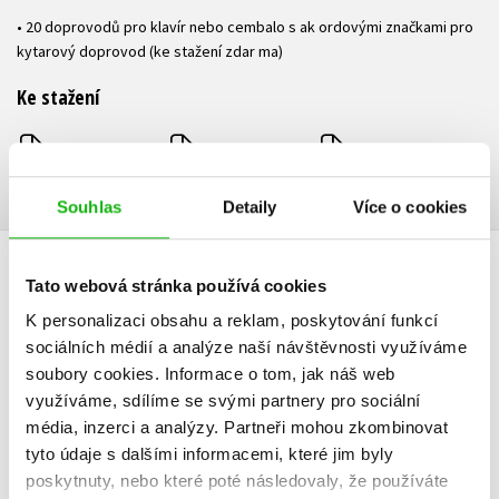
• 20 doprovodů pro klavír nebo cembalo s ak ordovými značkami pro
kytarový doprovod (ke stažení zdar ma)
Ke stažení
Příloha 1.pdf
Příloha 2.pdf
Ukázka.pdf
PDF
PDF
PDF
Souhlas
Detaily
Více o cookies
DALŠÍ TITULY Z ŘADY "ŠKOLA HRY NA ZOBCOVOU
Tato webová stránka používá cookies
FLÉTNU"
K personalizaci obsahu a reklam, poskytování funkcí
sociálních médií a analýze naší návštěvnosti využíváme
soubory cookies.
Informace o tom, jak náš web
využíváme, sdílíme se svými partnery pro sociální
média, inzerci a analýzy.
Partneři mohou zkombinovat
Škola hry na
Škola h
tyto údaje s dalšími informacemi, které jim byly
zobcovou flétnu
zobcovou f
poskytnuty, nebo které poté následovaly, že používáte