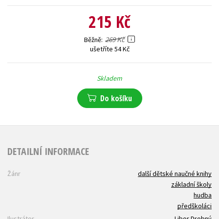
215 Kč
269 Kč
Běžně
ušetříte 54 Kč
Skladem
Do košíku
DETAILNÍ INFORMACE
Žánr
další dětské naučné knihy
základní školy
hudba
předškoláci
Ilustrátor
Libor Drobný