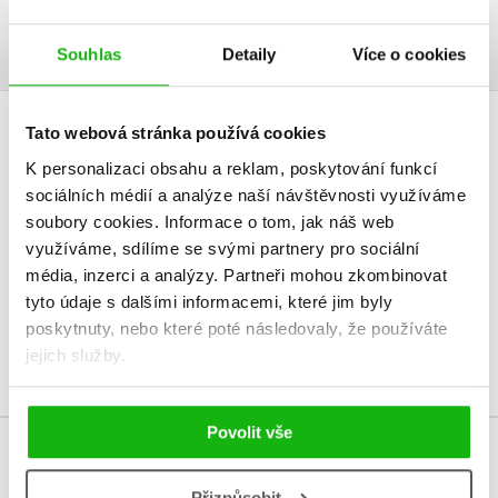
Ukázka.pdf
PDF
Souhlas
Detaily
Více o cookies
Tato webová stránka používá cookies
HODNOCENÍ ČTENÁŘŮ
K personalizaci obsahu a reklam, poskytování funkcí
sociálních médií a analýze naší návštěvnosti využíváme
V současné době nejsou vytvořena žádná uživatelská hodnocení.
soubory cookies.
Informace o tom, jak náš web
využíváme, sdílíme se svými partnery pro sociální
Vaše hodnocení
média, inzerci a analýzy.
Partneři mohou zkombinovat
Uživatelskou recenzi mohou vkládat pouze registrovaní uživatelé
tyto údaje s dalšími informacemi, které jim byly
poskytnuty, nebo které poté následovaly, že používáte
Přihlásit
jejich služby.
Povolit vše
MOHLO BY VÁS TAKÉ ZAJÍMAT
Přizpůsobit