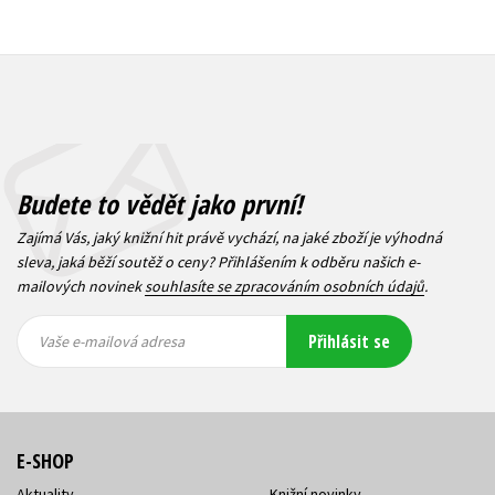
Budete to vědět jako první!
Zajímá Vás, jaký knižní hit právě vychází, na jaké zboží je výhodná
sleva, jaká běží soutěž o ceny? Přihlášením k odběru našich e-
mailových novinek
souhlasíte se zpracováním osobních údajů
.
Vaše e-
Vaše e-
Přihlásit se
mailová
mailová
Vaše e-mailová adresa
adresa
adresa
E-SHOP
Aktuality
Knižní novinky