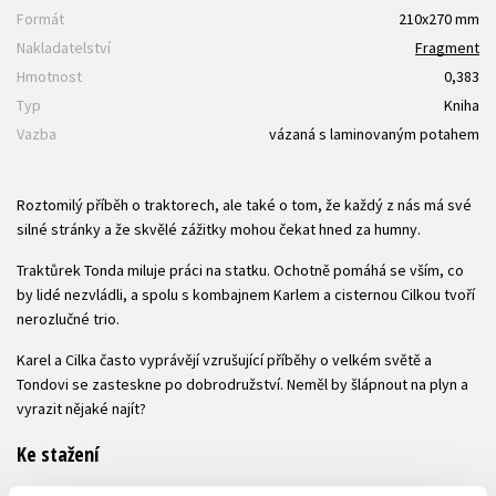
Formát
210x270 mm
Nakladatelství
Fragment
Hmotnost
0,383
Typ
Kniha
Vazba
vázaná s laminovaným potahem
Roztomilý příběh o traktorech, ale také o tom, že každý z nás má své
silné stránky a že skvělé zážitky mohou čekat hned za humny.
Traktůrek Tonda miluje práci na statku. Ochotně pomáhá se vším, co
by lidé nezvládli, a spolu s kombajnem Karlem a cisternou Cilkou tvoří
nerozlučné trio.
Karel a Cilka často vyprávějí vzrušující příběhy o velkém světě a
Tondovi se zasteskne po dobrodružství. Neměl by šlápnout na plyn a
vyrazit nějaké najít?
Ke stažení