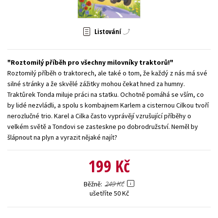
Young adult (SK)
Zahraniční literatura
Zdraví a životní styl
Listování
Všechny tituly
Roztomilý příběh pro všechny milovníky traktorů!
Roztomilý příběh o traktorech, ale také o tom, že každý z nás má své
silné stránky a že skvělé zážitky mohou čekat hned za humny.
Traktůrek Tonda miluje práci na statku. Ochotně pomáhá se vším, co
by lidé nezvládli, a spolu s kombajnem Karlem a cisternou Cilkou tvoří
nerozlučné trio. Karel a Cilka často vyprávějí vzrušující příběhy o
velkém světě a Tondovi se zasteskne po dobrodružství. Neměl by
šlápnout na plyn a vyrazit nějaké najít?
199 Kč
249 Kč
Běžně
ušetříte 50 Kč