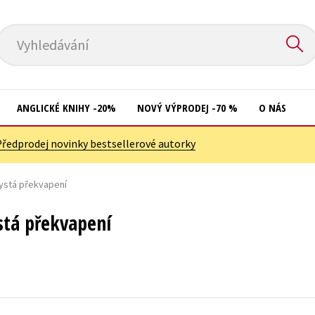
Vyhledávání
ANGLICKÉ KNIHY -20%
NOVÝ VÝPRODEJ -70 %
O NÁS
Předprodej novinky bestsellerové autorky
Přírodní vědy
Křížovky
Společnost, politika
ystá překvapení
Kuchařky
Technika a věda
New Adult
stá překvapení
Učebnice
Ostatní
Umění a kultura
Počítače
Výchova a pedagogika
Poezie
Young adult