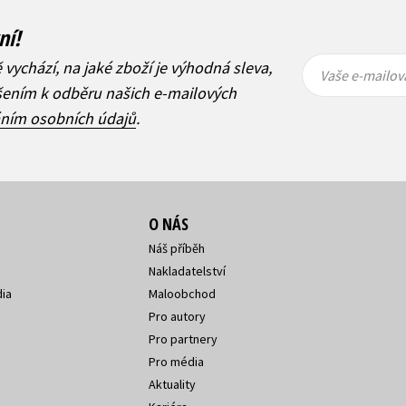
ní!
Vaše e-
Vaše e-
ě vychází, na jaké zboží je výhodná sleva,
mailová
mailová
Vaše e-mailov
adresa
adresa
ášením k odběru našich e-mailových
áním osobních údajů
.
O NÁS
Náš příběh
Nakladatelství
ia
Maloobchod
Pro autory
Pro partnery
Pro média
Aktuality