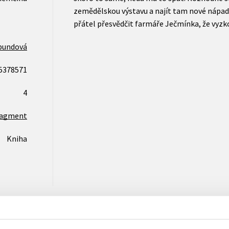
zemědělskou výstavu a najít tam nové nápad
přátel přesvědčit farmáře Ječmínka, že vyzko
pundová
5378571
4
ragment
Kniha