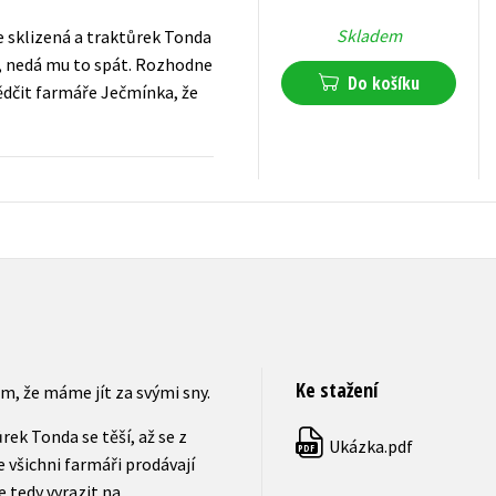
Skladem
je sklizená a traktůrek Tonda
mé, nedá mu to spát. Rozhodne
Do košíku
ědčit farmáře Ječmínka, že
199
Kč
s DPH
Ke stažení
m, že máme jít za svými sny.
rek Tonda se těší, až se z
Ukázka.pdf
PDF
e všichni farmáři prodávají
 tedy vyrazit na