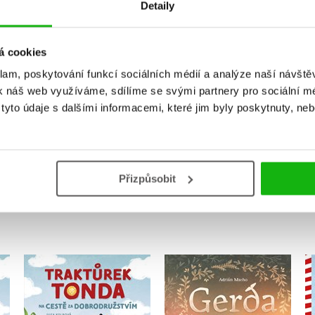
Detaily
Vaše hodnocení
á cookies
Uživatelskou recenzi mohou vkládat pouze registrovaní uživat
klam, poskytování funkcí sociálních médií a analýze naší návšt
k náš web využíváme, sdílíme se svými partnery pro sociální méd
Přihlásit
yto údaje s dalšími informacemi, které jim byly poskytnuty, neb
Přizpůsobit
MOHLO BY VÁS TAKÉ ZAJÍMAT
a
Traktůrek Tonda na
Gerda: Příběh moře a
cestě za
odvahy
dobrodružstvím
Adrián Macho