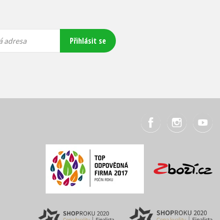
Přihlásit se
á adresa