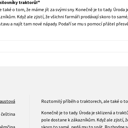
ilovníky traktorů!
Populárně - naučná pro dospělé
 také o tom, že máme jít za svými sny. Konečně je to tady. Úroda 
Young adult (SK)
Populárně - naučné pro děti
kazníkům. Když ale zjistí, že všichni farmáři prodávají skoro to sa
Zahraniční literatura
stavu a najít tam nové nápady. Podaří se mu s pomocí přátel přesv
Předškoláci
Zdraví a životní styl
Příroda a zahrada
šechny tituly
Faustová
Roztomilý příběh o traktorech, ale také o to
Konečně je to tady. Úroda je sklizená a traktů
čeština
pole dostane k zákazníkům. Když ale zjistí, ž
němčina
skoro to samé, nedá mu to spát. Rozhodne se