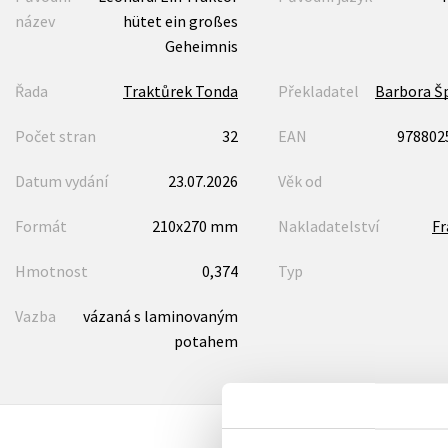
název
hütet ein großes
Geheimnis
Řada
Traktůrek Tonda
Překladatel
Barbora Š
Počet stran
32
EAN
978802
Datum vydání
23.07.2026
Věk od
Formát
210x270 mm
Nakladatelství
F
Hmotnost
0,374
Typ
Vazba
vázaná s laminovaným
potahem