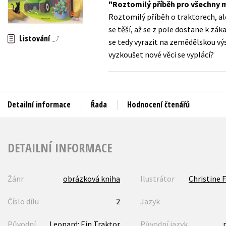
Roztomilý příběh pro všechny m
Auto - moto
Roztomilý příběh o traktorech, ale
Jazyky
Beletrie pro děti
se těší, až se z pole dostane k zá
Kalendáře
Listování
se tedy vyrazit na zemědělskou vý
Beletrie pro dospělé
vyzkoušet nové věci se vyplácí?
Kariéra a osobní rozvoj
Byznys a ekonomie
Komiks
Detailní informace
Řada
Hodnocení čtenářů
V
DETAILNÍ INFORMACE
Žánr
obrázková kniha
Ilustrátor
Christine 
Číslo dílu
2
Jazyk
Původní
Leonard: Ein Traktor
Původní jazyk