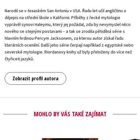
Narodil se v texaském San Antoniu v USA. Řadu let učil angličtinu a
dějepis na střední škole v Kalifornii. Příběhy z řecké mytologie
vyprávěl synovi Haleymu, který jej požádal, zda by nevymyslel něco
nového se stejnými postavami – a tak se zrodila pětidílná série s
hlavním hrdinou Percym Jacksonem, za kterou autor získal řadu
literárních ocenění. Další jeho série čerpají například z egyptské nebo
severské mytologie. Riordanovy knihy už byly přeloženy do více než
čtyřiceti jazyků.
Zobrazit profil autora
MOHLO BY VÁS TAKÉ ZAJÍMAT