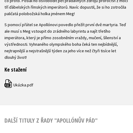
co proto. Poslal ho osvobodit pět pradávných zdrojů proroctví z moci
tří ďábelských římských imperátorů. Navíc dopustil, že si ho zotročila
paličatá polobožská holka jménem Meg!
S pomocí přátel se Apollónovi povedlo přežít první dvě martyria. Teď
ale musí s Meg vstoupit do zrádného labyrintu a najít třetího
imperátora, který je přímo zosobněním vraždy, mučení, šílenství a
výstřednosti. Vyhnaného olympského boha čeká ten nejbídnější,
nejtrapnější a nejstrašnější týden za jeho více než čtyři tisíce let
dlouhý život!
Ke stažení
Ukázka.pdf
PDF
DALŠÍ TITULY Z ŘADY "APOLLÓNŮV PÁD"