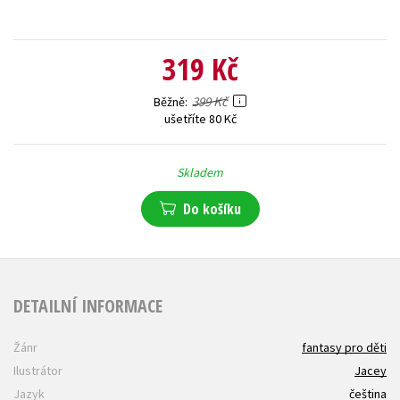
319 Kč
399 Kč
Běžně
ušetříte 80 Kč
Skladem
Do košíku
DETAILNÍ INFORMACE
Žánr
fantasy pro děti
Ilustrátor
Jacey
Jazyk
čeština