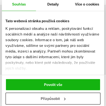
Souhlas
Detaily
Více o cookies
HODNOCENÍ ČTENÁŘŮ
Tato webová stránka používá cookies
V současné době nejsou vytvořena žádná uživatelská hodnocení.
K personalizaci obsahu a reklam, poskytování funkcí
sociálních médií a analýze naší návštěvnosti využíváme
soubory cookies.
Informace o tom, jak náš web
Vaše hodnocení
využíváme, sdílíme se svými partnery pro sociální
Uživatelskou recenzi mohou vkládat pouze registrovaní uživatelé
média, inzerci a analýzy.
Partneři mohou zkombinovat
tyto údaje s dalšími informacemi, které jim byly
Přihlásit
poskytnuty, nebo které poté následovaly, že používáte
jejich služby.
AUTOR KNIHY
Povolit vše
Přizpůsobit