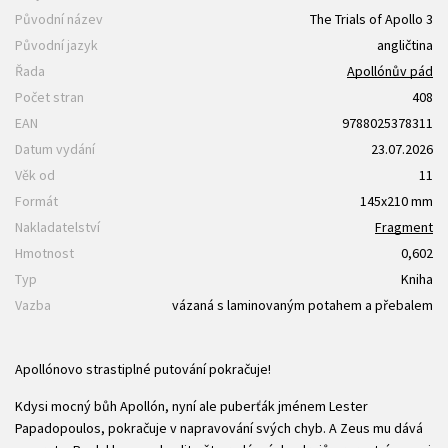
Původní název
The Trials of Apollo 3
Původní jazyk
angličtina
Řada
Apollónův pád
Počet stran
408
EAN
9788025378311
Datum vydání
23.07.2026
Věk od
11
Formát
145x210 mm
Nakladatelství
Fragment
Hmotnost
0,602
Typ
Kniha
Vazba
vázaná s laminovaným potahem a přebalem
Apollónovo strastiplné putování pokračuje!
Kdysi mocný bůh Apollón, nyní ale puberťák jménem Lester
Papadopoulos, pokračuje v napravování svých chyb. A Zeus mu dává