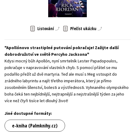
Young adult (SK)
Zahraniční literatura
Zdraví a životní styl
Všechny tituly
Listování
Přečíst ukázku
Apollónovo strastiplné putování pokračuje! Zažijte další
dobrodružství ve světě Percyho Jacksona
Kdysi mocný bůh Apollón, nyní smrtelník Lester Papadopoulos,
pokračuje v napravování vlastních chyb. S pomocí přátel se mu
podařilo přežít už dvě martyria. Teď ale musí s Meg vstoupit do
zrádného labyrintu a najít třetího imperátora, který je přímo
zosobněním šílenství, bolesti a výstřednosti. Vyhnaného olympského
boha čeká ten nejbídnější, nejtrapnější a nejstrašnější týden za jeho
více než čtyři tisíce let dlouhý život!
Jiné dostupné formáty:
e-kniha (Palmknihy.cz)