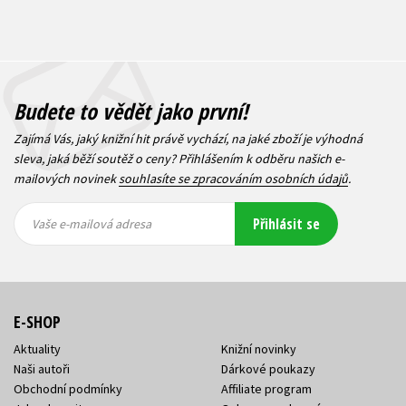
Budete to vědět jako první!
Zajímá Vás, jaký knižní hit právě vychází, na jaké zboží je výhodná
sleva, jaká běží soutěž o ceny? Přihlášením k odběru našich e-
mailových novinek
souhlasíte se zpracováním osobních údajů
.
Vaše e-
Vaše e-
Přihlásit se
mailová
mailová
Vaše e-mailová adresa
adresa
adresa
E-SHOP
Aktuality
Knižní novinky
Naši autoři
Dárkové poukazy
Obchodní podmínky
Affiliate program