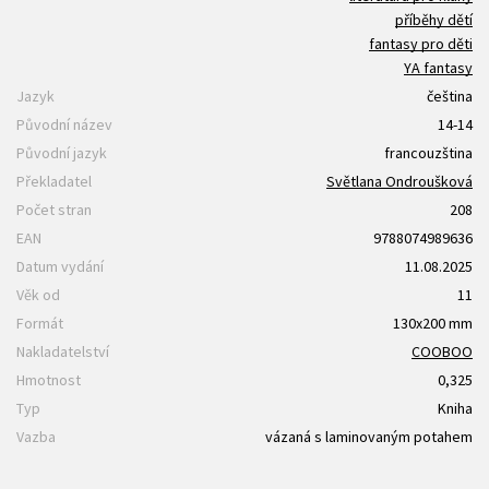
příběhy dětí
fantasy pro děti
YA fantasy
Jazyk
čeština
Původní název
14-14
Původní jazyk
francouzština
Překladatel
Světlana Ondroušková
Počet stran
208
EAN
9788074989636
Datum vydání
11.08.2025
Věk od
11
Formát
130x200 mm
Nakladatelství
COOBOO
Hmotnost
0,325
Typ
Kniha
Vazba
vázaná s laminovaným potahem