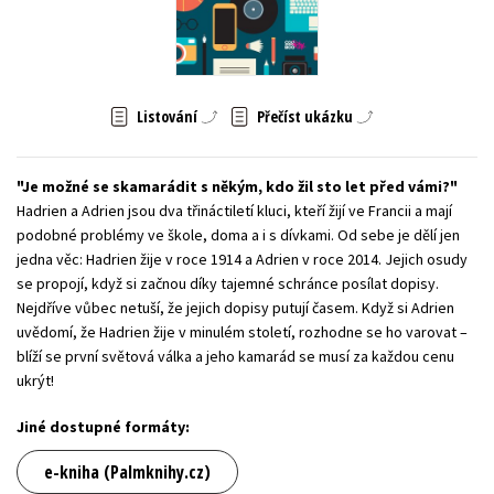
Young adult (SK)
Zahraniční literatura
Zdraví a životní styl
Všechny tituly
Listování
Přečíst ukázku
Je možné se skamarádit s někým, kdo žil sto let před vámi?
Hadrien a Adrien jsou dva třináctiletí kluci, kteří žijí ve Francii a mají
podobné problémy ve škole, doma a i s dívkami. Od sebe je dělí jen
jedna věc: Hadrien žije v roce 1914 a Adrien v roce 2014. Jejich osudy
se propojí, když si začnou díky tajemné schránce posílat dopisy.
Nejdříve vůbec netuší, že jejich dopisy putují časem. Když si Adrien
uvědomí, že Hadrien žije v minulém století, rozhodne se ho varovat –
blíží se první světová válka a jeho kamarád se musí za každou cenu
ukrýt!
Jiné dostupné formáty:
e-kniha (Palmknihy.cz)