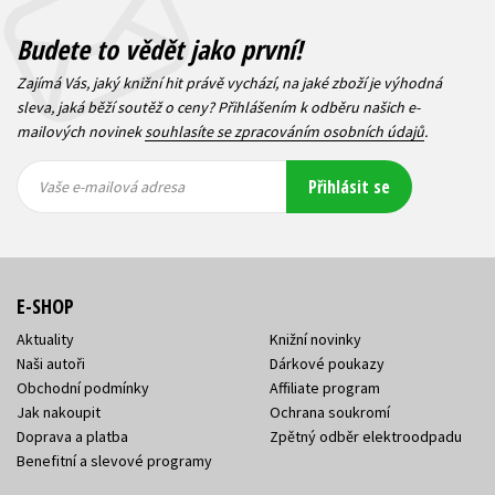
Budete to vědět jako první!
Zajímá Vás, jaký knižní hit právě vychází, na jaké zboží je výhodná
sleva, jaká běží soutěž o ceny? Přihlášením k odběru našich e-
mailových novinek
souhlasíte se zpracováním osobních údajů
.
Vaše e-
Vaše e-
Přihlásit se
mailová
mailová
Vaše e-mailová adresa
adresa
adresa
E-SHOP
Aktuality
Knižní novinky
Naši autoři
Dárkové poukazy
Obchodní podmínky
Affiliate program
Jak nakoupit
Ochrana soukromí
Doprava a platba
Zpětný odběr elektroodpadu
Benefitní a slevové programy