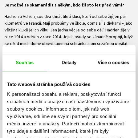
Je možné se skamarádit s někým, kdo žil sto let před vámi?
Hadrien a Adrien jsou dva třináctiletí kluci, kteří od sebe žijí jen pár
kilometrů ve Francii. Mají problémy ve škole, doma a i s dívkami – jako
většina kluků jejich věku. Jen jedna věc je od sebe dělí: Hadrien žije v
roce 1914 a Adrien v roce 2014. Jejich osudy se záhadně propojí, když
se před jejich domy objeví tajemná schránka a oni si začnou posílat
dopisy. Nejdříve si myslí, že píšou jen vzdálenému bratranci, a vůbec
netuší, že jejich dopisy putují časem. Když si Adrien uvědomí, že
Souhlas
Detaily
Více o cookies
Hadrien žije v minulém století, rozhodne se ho varovat – blíží se první
světová válka a jeho kamarád se musí za každou cenu ukrýt!
Ke stažení
Tato webová stránka používá cookies
K personalizaci obsahu a reklam, poskytování funkcí
Ukázka.pdf
PDF
sociálních médií a analýze naší návštěvnosti využíváme
soubory cookies.
Informace o tom, jak náš web
využíváme, sdílíme se svými partnery pro sociální
média, inzerci a analýzy.
Partneři mohou zkombinovat
tyto údaje s dalšími informacemi, které jim byly
HODNOCENÍ ČTENÁŘŮ